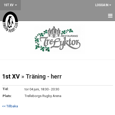
1ST XV
LOGGA IN
HEM
TRUPPEN
NYHETER
KALENDER
MATCHER
1st XV
» Träning - herr
BILDGALLERI
Tid:
tor 04 juni, 18:30 - 20:30
DOKUMENT
Plats:
Trelleborgs Rugby Arena
KONTAKT
<< Tillbaka