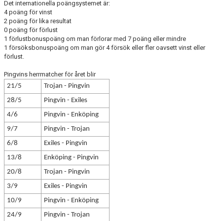
ÖVRIGT
Det internationella poängsystemet är:
4 poäng för vinst
2 poäng för lika resultat
ENGLISH
0 poäng för förlust
1 förlustbonuspoäng om man förlorar med 7 poäng eller mindre
WEBSHOP
1 försöksbonuspoäng om man gör 4 försök eller fler oavsett vinst eller
förlust.
ANTIDOPING
Pingvins herrmatcher för året blir
21/5
Trojan - Pingvin
LIU GYMNASIUM-RUGBY
28/5
Pingvin - Exiles
4/6
Pingvin - Enköping
9/7
Pingvin - Trojan
6/8
Exiles - Pingvin
13/8
Enköping - Pingvin
20/8
Trojan - Pingvin
3/9
Exiles - Pingvin
10/9
Pingvin - Enköping
24/9
Pingvin - Trojan