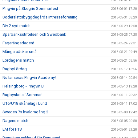
2018-06-02 16:17
Pingvin på Skegrie Sommarfest
2018-06-01 17:20
Söderslättsbyggdegårds intresseförening
2018-05-31 08:29
Div 2 syd match
2018-05-29 12:58
Sparbanksstiftelsen och Swedbank
2018-05-25 07:25
Fagerängsdagen!
2018-05-24 22:31
Många bäckar små . . .
2018-05-21 09:49
Lördagens match
2018-05-21 08:56
RugbyLördag
2018-05-17 13:56
Nu lanseras Pingvin Academy!
2018-05-14 20:54
Helsingborg - Pingvin B
2018-05-13 19:28
Rugbyskola i Sommar!
2018-05-11 20:32
U16/U18 skånelag i Lund
2018-05-11 17:02
Sweden 7s kvalomgång 2
2018-05-08 12:42
Dagens match
2018-05-05 20:50
EM för F18
2018-05-01 21:28
Premiären avklarad för Damerna!