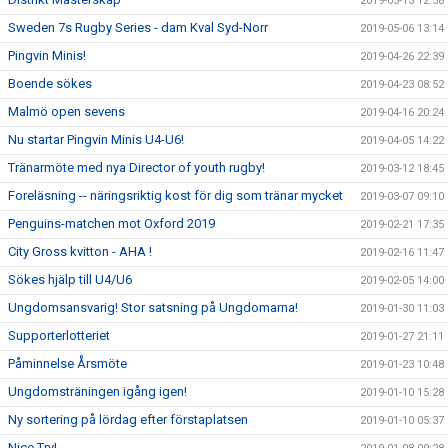
2019-05-13 12:58
Sweden 7s Rugby Series - dam Kval Syd-Norr
2019-05-06 13:14
Pingvin Minis!
2019-04-26 22:39
Boende sökes
2019-04-23 08:52
Malmö open sevens
2019-04-16 20:24
Nu startar Pingvin Minis U4-U6!
2019-04-05 14:22
Tränarmöte med nya Director of youth rugby!
2019-03-12 18:45
Foreläsning -- näringsriktig kost för dig som tränar mycket
2019-03-07 09:10
Penguins-matchen mot Oxford 2019
2019-02-21 17:35
City Gross kvitton - AHA !
2019-02-16 11:47
Sökes hjälp till U4/U6
2019-02-05 14:00
Ungdomsansvarig! Stor satsning på Ungdomarna!
2019-01-30 11:03
Supporterlotteriet
2019-01-27 21:11
Påminnelse Årsmöte
2019-01-23 10:48
Ungdomsträningen igång igen!
2019-01-10 15:28
Ny sortering på lördag efter förstaplatsen
2019-01-10 05:37
Nice Try!