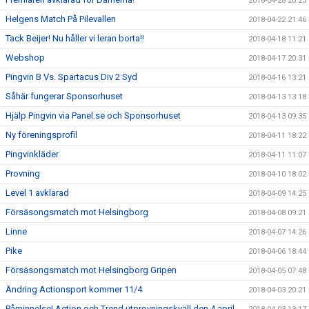
2018-04-28 20:25
Helgens Match På Pilevallen
2018-04-22 21:46
Tack Beijer! Nu håller vi leran borta!!
2018-04-18 11:21
Webshop
2018-04-17 20:31
Pingvin B Vs. Spartacus Div 2 Syd
2018-04-16 13:21
Såhär fungerar Sponsorhuset
2018-04-13 13:18
Hjälp Pingvin via Panel.se och Sponsorhuset
2018-04-13 09:35
Ny föreningsprofil
2018-04-11 18:22
Pingvinkläder
2018-04-11 11:07
Provning
2018-04-10 18:02
Level 1 avklarad
2018-04-09 14:25
Försäsongsmatch mot Helsingborg
2018-04-08 09:21
Linne
2018-04-07 14:26
Pike
2018-04-06 18:44
Försäsongsmatch mot Helsingborg Gripen
2018-04-05 07:48
Ändring Actionsport kommer 11/4
2018-04-03 20:21
Påminnelse! Action och Trend utprovningskväll den 4 april