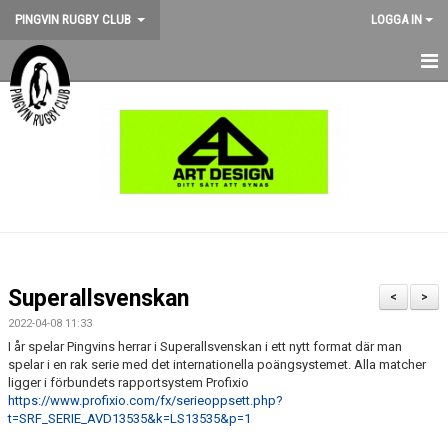
PINGVIN RUGBY CLUB
LOGGA IN
HEM
NYHETER
KALENDER
OM KLUBBEN
STÖD PINGVIN
Superallsvenskan
<
>
BILDGALLERI
2022-04-08 11:33
I år spelar Pingvins herrar i Superallsvenskan i ett nytt format där man
spelar i en rak serie med det internationella poängsystemet. Alla matcher
MEDLEMSKAP
ligger i förbundets rapportsystem Profixio
https://www.profixio.com/fx/serieoppsett.php?
MATCHER
t=SRF_SERIE_AVD13535&k=LS13535&p=1