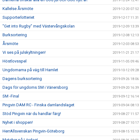
2019-12-24 12:41
Kallelse Årsmöte
2019-12-20 07:52
Supporterlotteriet
2019-12-17 11:31
"Get into Rugby" med Västervångskolan
2019-12-09 13:39
Burksortering
2019-12-08 12:13
Årsmöte
2019-12-03 08:53
Vi ses på julskyltningen!
2019-11-21 21:17
Höstlovsspel
2019-11-05 09:46
Ungdomarna på väg till Hamlet
2019-10-12 09:28
Dagens burksortering
2019-09-26 18:06
Dags för ungdoms SM i Vänersborg
2019-09-20 16:39
SM -Final
2019-09-12 16:14
Pingvin DAM RC - Finska damlandslaget
2019-09-04 08:13
Stöd Pingvin när du handlar färg!
2019-08-27 11:57
Nyhet i shoppen!
2019-08-27 10:17
HerrAllsvenskan Pingvin-Göteborg
2019-08-15 15:13
Matcher på Lördag!