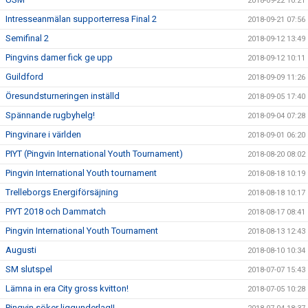
2018-09-22 10:21
Intresseanmälan supporterresa Final 2
2018-09-21 07:56
Semifinal 2
2018-09-12 13:49
Pingvins damer fick ge upp
2018-09-12 10:11
Guildford
2018-09-09 11:26
Öresundsturneringen inställd
2018-09-05 17:40
Spännande rugbyhelg!
2018-09-04 07:28
Pingvinare i världen
2018-09-01 06:20
PIYT (Pingvin International Youth Tournament)
2018-08-20 08:02
Pingvin International Youth tournament
2018-08-18 10:19
Trelleborgs Energiförsäjning
2018-08-18 10:17
PIYT 2018 och Dammatch
2018-08-17 08:41
Pingvin International Youth Tournament
2018-08-13 12:43
Augusti
2018-08-10 10:34
SM slutspel
2018-07-07 15:43
Lämna in era City gross kvitton!
2018-07-05 10:28
Pingvin söker liggunderlag!!