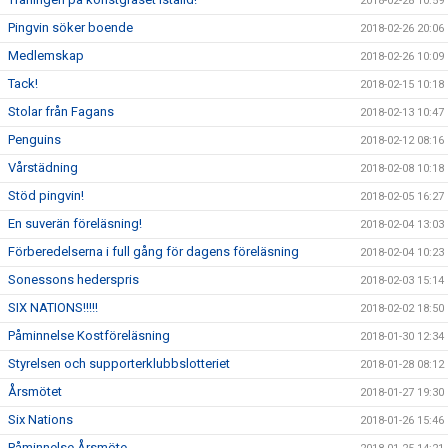
2018-02-28 10:59
Pingvin söker boende
2018-02-26 20:06
Medlemskap
2018-02-26 10:09
Tack!
2018-02-15 10:18
Stolar från Fagans
2018-02-13 10:47
Penguins
2018-02-12 08:16
Vårstädning
2018-02-08 10:18
Stöd pingvin!
2018-02-05 16:27
En suverän föreläsning!
2018-02-04 13:03
Förberedelserna i full gång för dagens föreläsning
2018-02-04 10:23
Sonessons hederspris
2018-02-03 15:14
SIX NATIONS!!!!!
2018-02-02 18:50
Påminnelse Kostföreläsning
2018-01-30 12:34
Styrelsen och supporterklubbslotteriet
2018-01-28 08:12
Årsmötet
2018-01-27 19:30
Six Nations
2018-01-26 15:46
Påminnelse Årsmöte