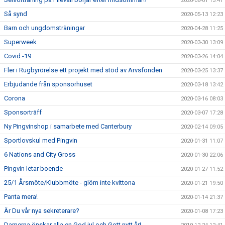
2020-06-01 13:41
Så synd
2020-05-13 12:23
Barn och ungdomsträningar
2020-04-28 11:25
Superweek
2020-03-30 13:09
Covid -19
2020-03-26 14:04
Fler i Rugbyrörelse ett projekt med stöd av Arvsfonden
2020-03-25 13:37
Erbjudande från sponsorhuset
2020-03-18 13:42
Corona
2020-03-16 08:03
Sponsorträff
2020-03-07 17:28
Ny Pingvinshop i samarbete med Canterbury
2020-02-14 09:05
Sportlovskul med Pingvin
2020-01-31 11:07
6 Nations and City Gross
2020-01-30 22:06
Pingvin letar boende
2020-01-27 11:52
25/1 Årsmöte/Klubbmöte - glöm inte kvittona
2020-01-21 19:50
Panta mera!
2020-01-14 21:37
Är Du vår nya sekreterare?
2020-01-08 17:23
Damerna önskar alla en God jul och Gott nytt år!