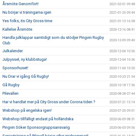
Årsmöte Genomfört!
2021-02-01 09:48
Nu börjar vi träningarna igen
2021-01-25 09:44
Yes folks, its City Gross time
2021-01-13 16:58
Kallelse Årsmöte
2020-12-16 08:41
Handla julklappar samtidigt som du stödjer Pingvin Rugby
2020-12-09 09:40
Club
Julkalender
2020-12-04 10:56
Julpyssel, ny klubbstuga!
2020-12-04 10:36
Sponsorhuset!
2020-11-04 10:50
Nu Drar vi igång Gå Rugby!
2020-10-23 21:54
Gå Rugby
2020-10-18 17:36
Pilevallen
2020-08-28 07:44
Har vi handlat mer på City Gross under Corona tiden ?
2020-07-21 15:14
Webshop på engelska igen!
2020-07-20 09:01
Webshop tillfälligt endast på holländska
2020-06-09 08:31
Pingvin Söker Sponsorgruppsansvarig
2020-06-03 09:56
Seniorträning på Pilevall börjar efter midsommar!!