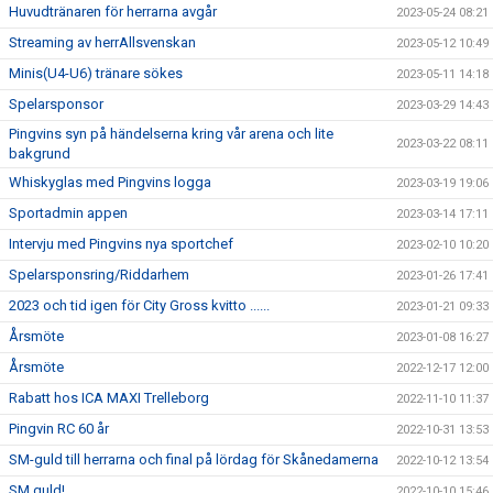
Huvudtränaren för herrarna avgår
2023-05-24 08:21
Streaming av herrAllsvenskan
2023-05-12 10:49
Minis(U4-U6) tränare sökes
2023-05-11 14:18
Spelarsponsor
2023-03-29 14:43
Pingvins syn på händelserna kring vår arena och lite
2023-03-22 08:11
bakgrund
Whiskyglas med Pingvins logga
2023-03-19 19:06
Sportadmin appen
2023-03-14 17:11
Intervju med Pingvins nya sportchef
2023-02-10 10:20
Spelarsponsring/Riddarhem
2023-01-26 17:41
2023 och tid igen för City Gross kvitto ......
2023-01-21 09:33
Årsmöte
2023-01-08 16:27
Årsmöte
2022-12-17 12:00
Rabatt hos ICA MAXI Trelleborg
2022-11-10 11:37
Pingvin RC 60 år
2022-10-31 13:53
SM-guld till herrarna och final på lördag för Skånedamerna
2022-10-12 13:54
SM guld!
2022-10-10 15:46