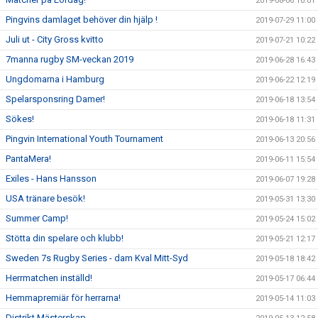
2019-08-06 10:01
Pingvins damlaget behöver din hjälp !
2019-07-29 11:00
Juli ut - City Gross kvitto
2019-07-21 10:22
7manna rugby SM-veckan 2019
2019-06-28 16:43
Ungdomarna i Hamburg
2019-06-22 12:19
Spelarsponsring Damer!
2019-06-18 13:54
Sökes!
2019-06-18 11:31
Pingvin International Youth Tournament
2019-06-13 20:56
PantaMera!
2019-06-11 15:54
Exiles - Hans Hansson
2019-06-07 19:28
USA tränare besök!
2019-05-31 13:30
Summer Camp!
2019-05-24 15:02
Stötta din spelare och klubb!
2019-05-21 12:17
Sweden 7s Rugby Series - dam Kval Mitt-Syd
2019-05-18 18:42
Herrmatchen inställd!
2019-05-17 06:44
Hemmapremiär för herrarna!
2019-05-14 11:03
Distrikt Mästerskap