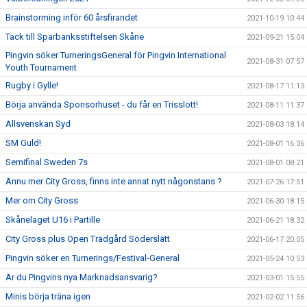
Brainstorming inför 60 årsfirandet
2021-10-19 10:44
Tack till Sparbanksstiftelsen Skåne
2021-09-21 15:04
Pingvin söker TurneringsGeneral för Pingvin International
2021-08-31 07:57
Youth Tournament
Rugby i Gylle!
2021-08-17 11:13
Börja använda Sponsorhuset - du får en Trisslott!
2021-08-11 11:37
Allsvenskan Syd
2021-08-03 18:14
SM Guld!
2021-08-01 16:36
Semifinal Sweden 7s
2021-08-01 08:21
Ännu mer City Gross, finns inte annat nytt någonstans ?
2021-07-26 17:51
Mer om City Gross
2021-06-30 18:15
Skånelaget U16 i Partille
2021-06-21 18:32
City Gross plus Open Trädgård Söderslätt
2021-06-17 20:05
Pingvin söker en Turnerings/Festival-General
2021-05-24 10:53
Är du Pingvins nya Marknadsansvarig?
2021-03-01 15:55
Minis börja träna igen
2021-02-02 11:56