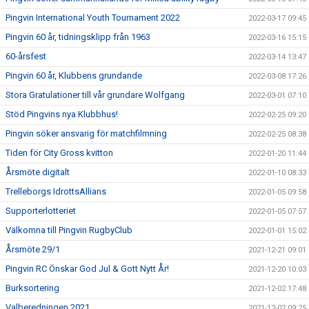
Pingvin International Youth Tournament 2022
2022-03-17 09:45
Pingvin 60 år, tidningsklipp från 1963
2022-03-16 15:15
60-årsfest
2022-03-14 13:47
Pingvin 60 år, Klubbens grundande
2022-03-08 17:26
Stora Gratulationer till vår grundare Wolfgang
2022-03-01 07:10
Stöd Pingvins nya Klubbhus!
2022-02-25 09:20
Pingvin söker ansvarig för matchfilmning
2022-02-25 08:38
Tiden för City Gross kvitton
2022-01-20 11:44
Årsmöte digitalt
2022-01-10 08:33
Trelleborgs IdrottsAllians
2022-01-05 09:58
Supporterlotteriet
2022-01-05 07:57
Välkomna till Pingvin RugbyClub
2022-01-01 15:02
Årsmöte 29/1
2021-12-21 09:01
Pingvin RC Önskar God Jul & Gott Nytt År!
2021-12-20 10:03
Burksortering
2021-12-02 17:48
Valberedningen 2021
2021-12-02 09:25