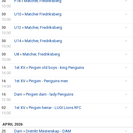
30
P18
»
Matcher, Fredriksberg
-
ÖVRIGT
10:00
30
U10
»
Matcher Fredriksberg
-
ENGLISH
10:00
30
WEBSHOP
U12
»
Matcher, Fredriksberg
-
10:00
ANTIDOPING
30
U14
»
Matcher, Fredriksberg
-
10:00
LIU GYMNASIUM-RUGBY
30
U8
»
Matcher, Fredriksberg
-
10:00
16
1st XV
»
Pingvin old boys - king Penguins
-
16:00
16
1st XV
»
Pingvin - Penguins men
-
14:00
16
Dam
»
Pingvin dam - lady Penguins
-
12:00
02
1st XV
»
Pingvin herrar - LUGI Lions RFC
-
15:00
APRIL 2026
25
Dam
»
Distrikt Mästerskap - DAM
-