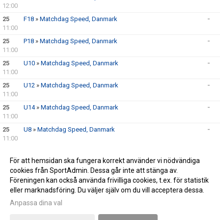
12:00
25
F18
»
Matchdag Speed, Danmark
-
11:00
25
P18
»
Matchdag Speed, Danmark
-
11:00
25
U10
»
Matchdag Speed, Danmark
-
11:00
25
U12
»
Matchdag Speed, Danmark
-
11:00
25
U14
»
Matchdag Speed, Danmark
-
11:00
25
U8
»
Matchdag Speed, Danmark
-
11:00
För att hemsidan ska fungera korrekt använder vi nödvändiga
cookies från SportAdmin. Dessa går inte att stänga av.
Föreningen kan också använda frivilliga cookies, t.ex. för statistik
eller marknadsföring. Du väljer själv om du vill acceptera dessa.
Anpassa dina val
Cookie-inställningar
Gå till Webbversion