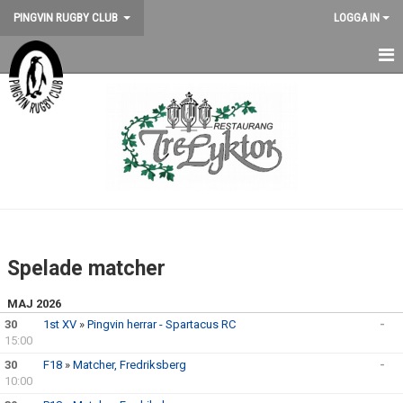
PINGVIN RUGBY CLUB
LOGGA IN
HEM
NYHETER
KALENDER
OM KLUBBEN
STÖD PINGVIN
Spelade matcher
BILDGALLERI
MAJ 2026
30
1st XV
»
Pingvin herrar - Spartacus RC
-
MEDLEMSKAP
15:00
30
F18
»
Matcher, Fredriksberg
-
MATCHER
10:00