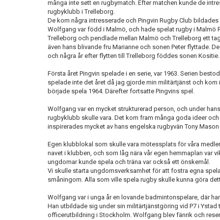
många inte sett en rugbymatch. Efter matchen kunde de intres
rugbyklubb i Trelleborg.
De kom några intresserade och Pingvin Rugby Club bildades
Wolfgang var född i Malmö, och hade spelat rugby i Malmö R
Trelleborg och pendlade mellan Malmö och Trelleborg ett tag, i
även hans blivande fru Marianne och sonen Peter flyttade. De
och några år efter flytten till Trelleborg föddes sonen Kositie
Första året Pingvin spelade i en serie, var 1963. Serien besto
spelade inte det året då jag gjorde min militärtjänst och kom
började spela 1964. Därefter fortsatte Pingvins spel.
Wolfgang var en mycket strukturerad person, och under han
rugbyklubb skulle vara. Det kom fram många goda ideer oc
inspirerades mycket av hans engelska rugbyvän Tony Mason 
Egen klubblokal som skulle vara mötessplats för våra medl
navet i klubben, och som låg nära vår egen hemmaplan var vikt
ungdomar kunde spela och träna var också ett önskemål.
Vi skulle starta ungdomsverksamhet för att fostra egna spela
småningom. Alla som ville spela rugby skulle kunna göra detta
Wolfgang var i unga år en lovande badmintonspelare, där han
Han utbildade sig under sin militärtjänstgöring vid P7 i Ystad til
officerutbildning i Stockholm. Wolfgang blev fänrik och reservo