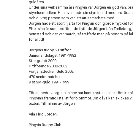
guldåren.
Under sina verksamma år i Pingvin var Jörgen en god vän, b
styrelsemedlem. Han avslutade sin styrelsetid med ordförand
och duktig person som var lätt att samarbeta med.
Jörgen hade ett stort hjärta för Pingvin och gjorde mycket för
Efter sina år som ordförande flyttade Jörgen från Trelleborg
hemstad och det var match, så träffade man på honom på läk
för alltid!
Jörgens rugbyliv i siffror
Juniorlandslaget 1981-1982
Stor grabb 2000
Ordförande 2000-2002
Förtjänsttecken Guld 2002
470 seniormatcher
9 st SM-guld 1991-1999
För att hedra Jörgens minne har hans syster Lisa ett önskemå
Pingvins framtid istället för blommor. Din gåva kan skickas 
texten: Till minne av Jörgen
Vila i frid Jörgen!
Pingvin Rugby Club