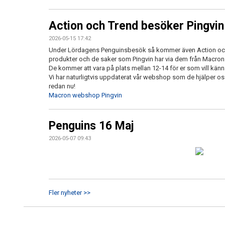
Action och Trend besöker Pingvin
2026-05-15 17:42
Under Lördagens Penguinsbesök så kommer även Action och T
produkter och de saker som Pingvin har via dem från Macron
De kommer att vara på plats mellan 12-14 för er som vill kä
Vi har naturligtvis uppdaterat vår webshop som de hjälper os
redan nu!
Macron webshop Pingvin
Penguins 16 Maj
2026-05-07 09:43
Fler nyheter >>