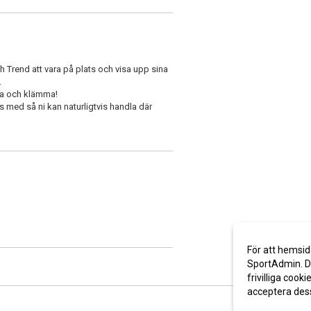
rend att vara på plats och visa upp sina
.
nna och klämma!
s med så ni kan naturligtvis handla där
För att hemsid
SportAdmin. De
frivilliga cooki
acceptera des