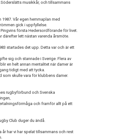
 Söderslätts musikkår, och tillsammans
llen 1987. Vår egen hemmaplan med
ömmen gick i uppfyllelse.
l Pingvins första Hedersordförande för livet.
därefter lett nästan varenda årsmöte.
83 startades det upp. Detta var och är ett
ifte sig och stannade i Sverige. Flera av
blir en helt annan mentalitet när damer är
lfgang tidigt med att tycka.
nd som skulle vara för klubbens damer.
ånes rugbyförbund och Svenska
ingen,
ertalningsförmåga och framför allt på ett
 Rugby Club duger du ändå.
år har vi har spelat tillsammans och rest
n.