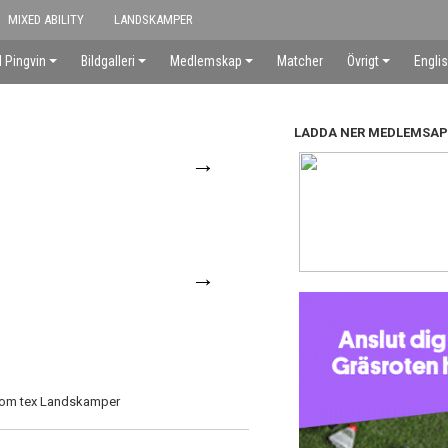
MIXED ABILITY
LANDSKAMPER
 Pingvin
Bildgalleri
Medlemskap
Matcher
Övrigt
Engli
LADDA NER MEDLEMSA
→
→
o som tex Landskamper