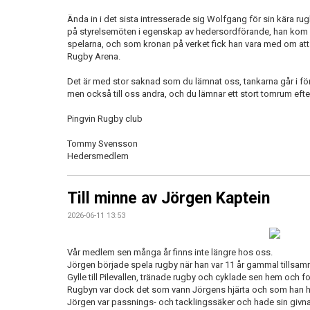
Ända in i det sista intresserade sig Wolfgang för sin kära 
på styrelsemöten i egenskap av hedersordförande, han kom 
spelarna, och som kronan på verket fick han vara med om att 
Rugby Arena.
Det är med stor saknad som du lämnat oss, tankarna går i förs
men också till oss andra, och du lämnar ett stort tomrum efte
Pingvin Rugby club
Tommy Svensson
Hedersmedlem
Till minne av Jörgen Kaptein
2026-06-11 13:53
Vår medlem sen många år finns inte längre hos oss.
Jörgen började spela rugby när han var 11 år gammal tillsam
Gylle till Pilevallen, tränade rugby och cyklade sen hem och fo
Rugbyn var dock det som vann Jörgens hjärta och som han helt
Jörgen var passnings- och tacklingssäker och hade sin givna 