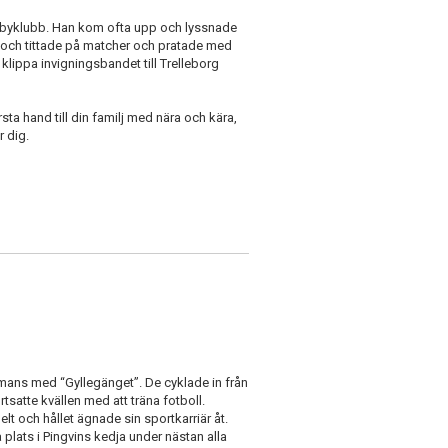
rugbyklubb. Han kom ofta upp och lyssnade
och tittade på matcher och pratade med
klippa invigningsbandet till Trelleborg
ta hand till din familj med nära och kära,
r dig.
mans med “Gyllegänget”. De cyklade in från
rtsatte kvällen med att träna fotboll.
 och hållet ägnade sin sportkarriär åt.
plats i Pingvins kedja under nästan alla