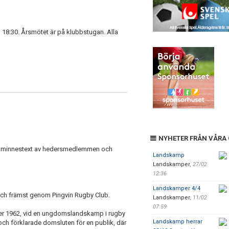
l 18:30. Årsmötet är på klubbstugan. Alla
NYHETER FRÅN VÅRA
 en minnestext av hedersmedlemmen och
Landskamp
Landskamper
,
27/02
12:36
Landskamper 4/4
ch främst genom Pingvin Rugby Club.
Landskamper
,
11/02
07:59
ober 1962, vid en ungdomslandskamp i rugby
Landskamp herrar
h förklarade domsluten för en publik, där