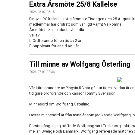
Extra Årsmöte 25/8 Kallelse
2026-08-07 08:15
Pingvin RC kallar till extra årsmöte Tisdagen den 25 Augusti k
medlemmar har örsträtt som vanligt! Varmt Välkomna!
Årsmötet skall endast avhandla
Val av
 Ordförande för en tid av 2 år
 Suppleant för en tid av 1 år
Till minne av Wolfgang Österling
2026-07-01 22:36
Vår käre grundare av Pingvin RC har gått ur tiden. Nedan är
tidigare ordförande och kassör Tommy Svensson:
Minnesord om Wolfgang Österling
Dessa minnesord är från mina år som jag kände Wolfgang, o
Första gången jag träffade Wolfgang var i Trelleborg i okt
mellan Sverige och Danmark. Wolfgang refererade matchen oc