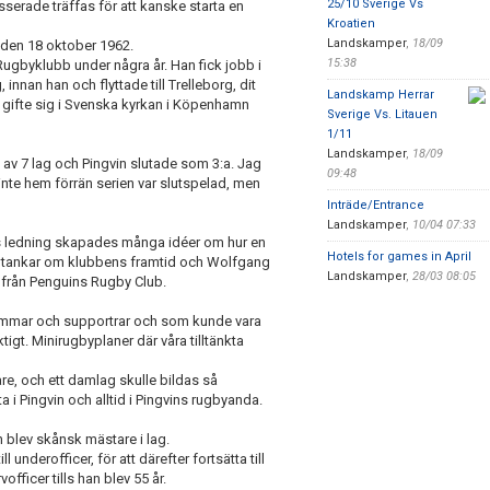
25/10 Sverige Vs
serade träffas för att kanske starta en
Kroatien
Landskamper
,
18/09
 den 18 oktober 1962.
15:38
ugbyklubb under några år. Han fick jobb i
nnan han och flyttade till Trelleborg, dit
Landskamp Herrar
 gifte sig i Svenska kyrkan i Köpenhamn
Sverige Vs. Litauen
.
1/11
Landskamper
,
18/09
d av 7 lag och Pingvin slutade som 3:a. Jag
09:48
 inte hem förrän serien var slutspelad, men
Inträde/Entrance
Landskamper
,
10/04 07:33
s ledning skapades många idéer om hur en
Hotels for games in April
h tankar om klubbens framtid och Wolfgang
Landskamper
,
28/03 08:05
från Penguins Rugby Club.
emmar och supportrar och som kunde vara
igt. Minirugbyplaner där våra tilltänkta
re, och ett damlag skulle bildas så
 i Pingvin och alltid i Pingvins rugbyanda.
 blev skånsk mästare i lag.
l underofficer, för att därefter fortsätta till
fficer tills han blev 55 år.