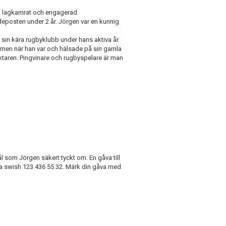
ra lagkamrat och engagerad
eposten under 2 år. Jörgen var en kunnig
 sin kära rugbyklubb under hans aktiva år.
, men när han var och hälsade på sin gamla
taren. Pingvinare och rugbyspelare är man
l som Jörgen säkert tyckt om. En gåva till
via swish 123 436 55 32. Märk din gåva med