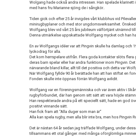
Wolgang hade också andra intressen. Han spelade klarinett i
med hans fru Marianne sjöng de i sångkör..
Tiden gick och efter 25 år invigdes vårt klubbhus vid Pileva
minirugbyplaner och med stor ungdomsverksamhet. Önskedr
Wolfgang blev vid vårt 25 års jubileum välförtjänt utnämnd til
Denna utmärkelse uppskattade Wolfgang mycket och han har 
En av Wolfgangs idéer var att Pingvin skulle ha damlag och 19
lyckodrag för alla.
Det kom herrspelare utifrån. Flera goda kontakter slöts flera g
deras barn spelar eller har andra funktioner inom Pingvin. Det 
närvarande bland killar, allt till det positiva och detta var Wo
När Wolfgang fyllde 90 år berättade han att han stiftat en fo
Fonden skulle inte öppnas förrän Wolfgang avlidit.
Wolfgang var en föreningsmänniska och var även aktiv i Sk
rugbyförbundet, där han genom sitt sätt att vara höjde stämn
Han respekterade andra på ett speciellt sätt, hade en god öv
positivt vinnande sätt.
Han fick fram att “Alla duger som man är”
Alla kan spela rugby, men alla blir inte bra, men hos Pingvin
Det är nästan 64 år sedan jag träffade Wolfgang, under dessa 
tillsammans ett otal gånger. med många oförglömliga minne