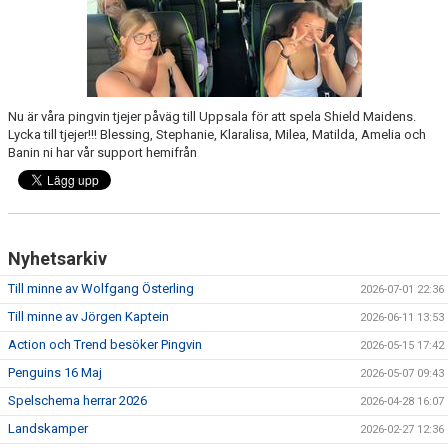
ÖVRIGT
ENGLISH
WEBSHOP
Nu är våra pingvin tjejer påväg till Uppsala för att spela Shield Maidens.
Lycka till tjejer!!! Blessing, Stephanie, Klaralisa, Milea, Matilda, Amelia och
ANTIDOPING
Banin ni har vår support hemifrån
LIU GYMNASIUM-RUGBY
Nyhetsarkiv
Till minne av Wolfgang Österling
2026-07-01 22:36
Till minne av Jörgen Kaptein
2026-06-11 13:53
Action och Trend besöker Pingvin
2026-05-15 17:42
Penguins 16 Maj
2026-05-07 09:43
Spelschema herrar 2026
2026-04-28 16:07
Landskamper
2026-02-27 12:36