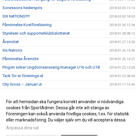
Sonessons hederspris
2018-02-03 15:14
SIX NATIONS!!!!!
2018-02-02 18:50
Påminnelse Kostföreläsning
2018-01-30 12:34
Styrelsen och supporterklubbslotteriet
2018-01-28 08:12
Årsmötet
2018-01-27 19:30
Six Nations
2018-01-26 15:46
Påminnelse Årsmöte
2018-01-25 14:21
Pingvin söker Ungdomsansvarig/manager U16 och U18
2018-01-22 13:00
Tack för er förenings-el
2018-01-22 08:44
City Gross – Januari ut
2018-01-17 14:44
Kostföreläsning
2018-01-17 14:43
Pingvin söker boende
För att hemsidan ska fungera korrekt använder vi nödvändiga
2018-01-17 14:42
cookies från SportAdmin. Dessa går inte att stänga av.
Välkommen till pingvins nya sida
2018-01-07 11:10
Föreningen kan också använda frivilliga cookies, t.ex. för statistik
eller marknadsföring. Du väljer själv om du vill acceptera dessa.
Anpassa dina val