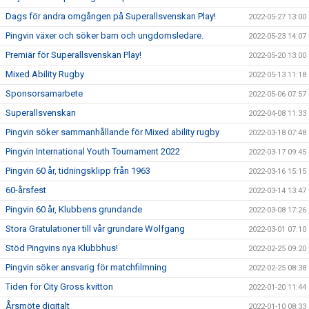
Dags för andra omgången på Superallsvenskan Play!
2022-05-27 13:00
Pingvin växer och söker barn och ungdomsledare.
2022-05-23 14:07
Premiär för Superallsvenskan Play!
2022-05-20 13:00
Mixed Ability Rugby
2022-05-13 11:18
Sponsorsamarbete
2022-05-06 07:57
Superallsvenskan
2022-04-08 11:33
Pingvin söker sammanhållande för Mixed ability rugby
2022-03-18 07:48
Pingvin International Youth Tournament 2022
2022-03-17 09:45
Pingvin 60 år, tidningsklipp från 1963
2022-03-16 15:15
60-årsfest
2022-03-14 13:47
Pingvin 60 år, Klubbens grundande
2022-03-08 17:26
Stora Gratulationer till vår grundare Wolfgang
2022-03-01 07:10
Stöd Pingvins nya Klubbhus!
2022-02-25 09:20
Pingvin söker ansvarig för matchfilmning
2022-02-25 08:38
Tiden för City Gross kvitton
2022-01-20 11:44
Årsmöte digitalt
2022-01-10 08:33