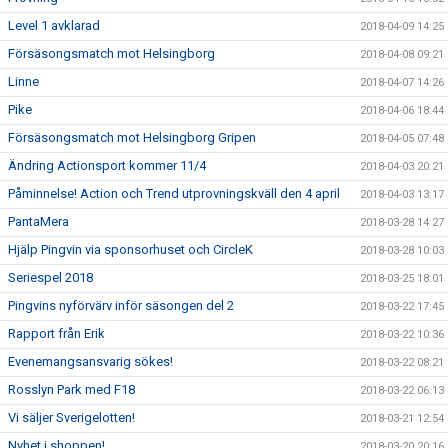
Level 1 avklarad
2018-04-09 14:25
Försäsongsmatch mot Helsingborg
2018-04-08 09:21
Linne
2018-04-07 14:26
Pike
2018-04-06 18:44
Försäsongsmatch mot Helsingborg Gripen
2018-04-05 07:48
Ändring Actionsport kommer 11/4
2018-04-03 20:21
Påminnelse! Action och Trend utprovningskväll den 4 april
2018-04-03 13:17
PantaMera
2018-03-28 14:27
Hjälp Pingvin via sponsorhuset och CircleK
2018-03-28 10:03
Seriespel 2018
2018-03-25 18:01
Pingvins nyförvärv inför säsongen del 2
2018-03-22 17:45
Rapport från Erik
2018-03-22 10:36
Evenemangsansvarig sökes!
2018-03-22 08:21
Rosslyn Park med F18
2018-03-22 06:13
Vi säljer Sverigelotten!
2018-03-21 12:54
Nyhet i shoppen!
2018-03-20 20:16