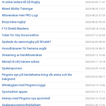
Vi söker ledare till Gå Rugby
2023-09-05 11:47
Mixed Ability Träningar
2023-08-29 13:21
Allsvenskan Herr PRC-Lugi
2023-08-25 07:59
Börja träna rugby!
2023-08-22 09:23
F15 Shield Maidens
2023-08-18 14:06
Tiden för City Gross kvitton
2023-07-16 22:03
Spelade du seniorrugby på 90 talet?
2023-06-09 08:32
Huvudtränaren för herrarna avgår
2023-05-24 08:21
Streaming av herrAllsvenskan
2023-05-12 10:49
Minis(U4-U6) tränare sökes
2023-05-11 14:18
Spelarsponsor
2023-03-29 14:43
Pingvins syn på händelserna kring vår arena och lite
2023-03-22 08:11
bakgrund
Whiskyglas med Pingvins logga
2023-03-19 19:06
Sportadmin appen
2023-03-14 17:11
Intervju med Pingvins nya sportchef
2023-02-10 10:20
Spelarsponsring/Riddarhem
2023-01-26 17:41