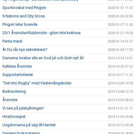
Sportlovskul med Pingvin
2020-01-31 11:07
6 Nations and City Gross
2020-01-30 22:06
Pingvin letar boende
2020-01-27 11:52
25/1 Årsmöte/Klubbmöte - glöm inte kvittona
2020-01-21 19:50
Panta mera!
2020-01-14 21:37
Är Du vår nya sekreterare?
2020-01-08 17:23
Damerna önskar alla en God jul och Gott nytt år!
2019-12-24 12:41
Kallelse Årsmöte
2019-12-20 07:52
Supporterlotteriet
2019-12-17 11:31
"Get into Rugby" med Västervångskolan
2019-12-09 13:39
Burksortering
2019-12-08 12:13
Årsmöte
2019-12-03 08:53
Vi ses på julskyltningen!
2019-11-21 21:17
Höstlovsspel
2019-11-05 09:46
Ungdomarna på väg till Hamlet
2019-10-12 09:28
Dagens burksortering
2019-09-26 18:06