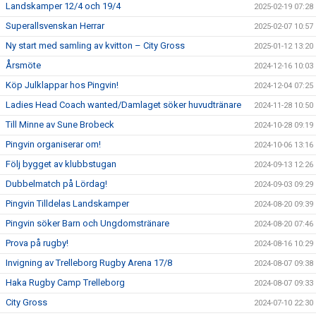
Landskamper 12/4 och 19/4
2025-02-19 07:28
Superallsvenskan Herrar
2025-02-07 10:57
Ny start med samling av kvitton – City Gross
2025-01-12 13:20
Årsmöte
2024-12-16 10:03
Köp Julklappar hos Pingvin!
2024-12-04 07:25
Ladies Head Coach wanted/Damlaget söker huvudtränare
2024-11-28 10:50
Till Minne av Sune Brobeck
2024-10-28 09:19
Pingvin organiserar om!
2024-10-06 13:16
Följ bygget av klubbstugan
2024-09-13 12:26
Dubbelmatch på Lördag!
2024-09-03 09:29
Pingvin Tilldelas Landskamper
2024-08-20 09:39
Pingvin söker Barn och Ungdomstränare
2024-08-20 07:46
Prova på rugby!
2024-08-16 10:29
Invigning av Trelleborg Rugby Arena 17/8
2024-08-07 09:38
Haka Rugby Camp Trelleborg
2024-08-07 09:33
City Gross
2024-07-10 22:30