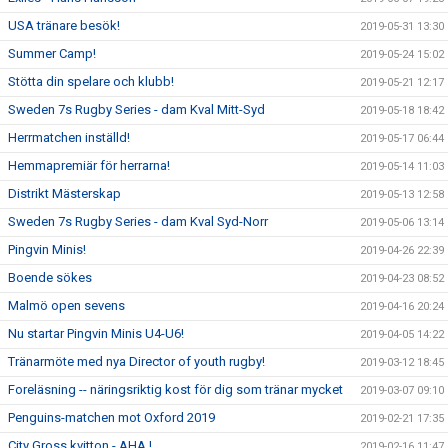
USA tränare besök!
2019-05-31 13:30
Summer Camp!
2019-05-24 15:02
Stötta din spelare och klubb!
2019-05-21 12:17
Sweden 7s Rugby Series - dam Kval Mitt-Syd
2019-05-18 18:42
Herrmatchen inställd!
2019-05-17 06:44
Hemmapremiär för herrarna!
2019-05-14 11:03
Distrikt Mästerskap
2019-05-13 12:58
Sweden 7s Rugby Series - dam Kval Syd-Norr
2019-05-06 13:14
Pingvin Minis!
2019-04-26 22:39
Boende sökes
2019-04-23 08:52
Malmö open sevens
2019-04-16 20:24
Nu startar Pingvin Minis U4-U6!
2019-04-05 14:22
Tränarmöte med nya Director of youth rugby!
2019-03-12 18:45
Foreläsning -- näringsriktig kost för dig som tränar mycket
2019-03-07 09:10
Penguins-matchen mot Oxford 2019
2019-02-21 17:35
City Gross kvitton - AHA !
2019-02-16 11:47