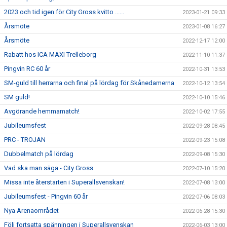
2023 och tid igen för City Gross kvitto ......
2023-01-21 09:33
Årsmöte
2023-01-08 16:27
Årsmöte
2022-12-17 12:00
Rabatt hos ICA MAXI Trelleborg
2022-11-10 11:37
Pingvin RC 60 år
2022-10-31 13:53
SM-guld till herrarna och final på lördag för Skånedamerna
2022-10-12 13:54
SM guld!
2022-10-10 15:46
Avgörande hemmamatch!
2022-10-02 17:55
Jubileumsfest
2022-09-28 08:45
PRC - TROJAN
2022-09-23 15:08
Dubbelmatch på lördag
2022-09-08 15:30
Vad ska man säga - City Gross
2022-07-10 15:20
Missa inte återstarten i Superallsvenskan!
2022-07-08 13:00
Jubileumsfest - Pingvin 60 år
2022-07-06 08:03
Nya Arenaområdet
2022-06-28 15:30
Följ fortsatta spänningen i Superallsvenskan
2022-06-03 13:00