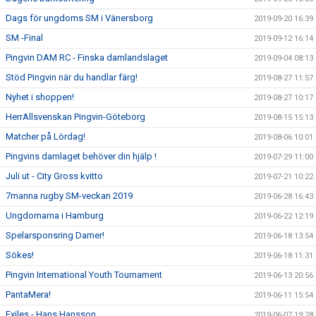
Dags för ungdoms SM i Vänersborg
2019-09-20 16:39
SM -Final
2019-09-12 16:14
Pingvin DAM RC - Finska damlandslaget
2019-09-04 08:13
Stöd Pingvin när du handlar färg!
2019-08-27 11:57
Nyhet i shoppen!
2019-08-27 10:17
HerrAllsvenskan Pingvin-Göteborg
2019-08-15 15:13
Matcher på Lördag!
2019-08-06 10:01
Pingvins damlaget behöver din hjälp !
2019-07-29 11:00
Juli ut - City Gross kvitto
2019-07-21 10:22
7manna rugby SM-veckan 2019
2019-06-28 16:43
Ungdomarna i Hamburg
2019-06-22 12:19
Spelarsponsring Damer!
2019-06-18 13:54
Sökes!
2019-06-18 11:31
Pingvin International Youth Tournament
2019-06-13 20:56
PantaMera!
2019-06-11 15:54
Exiles - Hans Hansson
2019-06-07 19:28