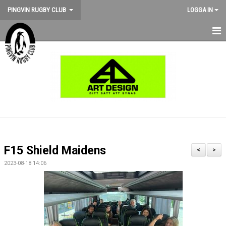
PINGVIN RUGBY CLUB
LOGGA IN
HEM
NYHETER
KALENDER
OM KLUBBEN
STÖD PINGVIN
F15 Shield Maidens
<
>
BILDGALLERI
2023-08-18 14:06
MEDLEMSKAP
MATCHER