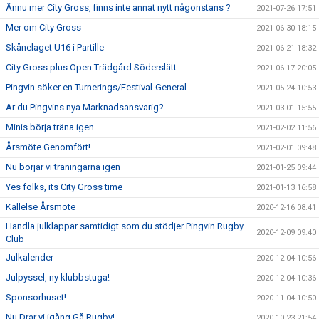
Ännu mer City Gross, finns inte annat nytt någonstans ?
2021-07-26 17:51
Mer om City Gross
2021-06-30 18:15
Skånelaget U16 i Partille
2021-06-21 18:32
City Gross plus Open Trädgård Söderslätt
2021-06-17 20:05
Pingvin söker en Turnerings/Festival-General
2021-05-24 10:53
Är du Pingvins nya Marknadsansvarig?
2021-03-01 15:55
Minis börja träna igen
2021-02-02 11:56
Årsmöte Genomfört!
2021-02-01 09:48
Nu börjar vi träningarna igen
2021-01-25 09:44
Yes folks, its City Gross time
2021-01-13 16:58
Kallelse Årsmöte
2020-12-16 08:41
Handla julklappar samtidigt som du stödjer Pingvin Rugby
2020-12-09 09:40
Club
Julkalender
2020-12-04 10:56
Julpyssel, ny klubbstuga!
2020-12-04 10:36
Sponsorhuset!
2020-11-04 10:50
Nu Drar vi igång Gå Rugby!
2020-10-23 21:54