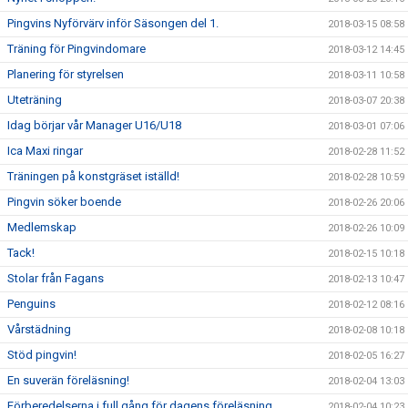
Pingvins Nyförvärv inför Säsongen del 1.
2018-03-15 08:58
Träning för Pingvindomare
2018-03-12 14:45
Planering för styrelsen
2018-03-11 10:58
Uteträning
2018-03-07 20:38
Idag börjar vår Manager U16/U18
2018-03-01 07:06
Ica Maxi ringar
2018-02-28 11:52
Träningen på konstgräset iställd!
2018-02-28 10:59
Pingvin söker boende
2018-02-26 20:06
Medlemskap
2018-02-26 10:09
Tack!
2018-02-15 10:18
Stolar från Fagans
2018-02-13 10:47
Penguins
2018-02-12 08:16
Vårstädning
2018-02-08 10:18
Stöd pingvin!
2018-02-05 16:27
En suverän föreläsning!
2018-02-04 13:03
Förberedelserna i full gång för dagens föreläsning
2018-02-04 10:23