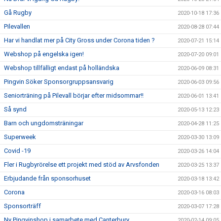
Gå Rugby
2020-10-18 17:36
Pilevallen
2020-08-28 07:44
Har vi handlat mer på City Gross under Corona tiden ?
2020-07-21 15:14
Webshop på engelska igen!
2020-07-20 09:01
Webshop tillfälligt endast på holländska
2020-06-09 08:31
Pingvin Söker Sponsorgruppsansvarig
2020-06-03 09:56
Seniorträning på Pilevall börjar efter midsommar!!
2020-06-01 13:41
Så synd
2020-05-13 12:23
Barn och ungdomsträningar
2020-04-28 11:25
Superweek
2020-03-30 13:09
Covid -19
2020-03-26 14:04
Fler i Rugbyrörelse ett projekt med stöd av Arvsfonden
2020-03-25 13:37
Erbjudande från sponsorhuset
2020-03-18 13:42
Corona
2020-03-16 08:03
Sponsorträff
2020-03-07 17:28
Ny Pingvinshop i samarbete med Canterbury
2020-02-14 09:05