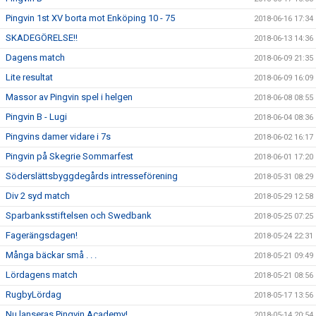
Pingvin 1st XV borta mot Enköping 10 - 75
2018-06-16 17:34
SKADEGÖRELSE!!
2018-06-13 14:36
Dagens match
2018-06-09 21:35
Lite resultat
2018-06-09 16:09
Massor av Pingvin spel i helgen
2018-06-08 08:55
Pingvin B - Lugi
2018-06-04 08:36
Pingvins damer vidare i 7s
2018-06-02 16:17
Pingvin på Skegrie Sommarfest
2018-06-01 17:20
Söderslättsbyggdegårds intresseförening
2018-05-31 08:29
Div 2 syd match
2018-05-29 12:58
Sparbanksstiftelsen och Swedbank
2018-05-25 07:25
Fagerängsdagen!
2018-05-24 22:31
Många bäckar små . . .
2018-05-21 09:49
Lördagens match
2018-05-21 08:56
RugbyLördag
2018-05-17 13:56
Nu lanseras Pingvin Academy!
2018-05-14 20:54