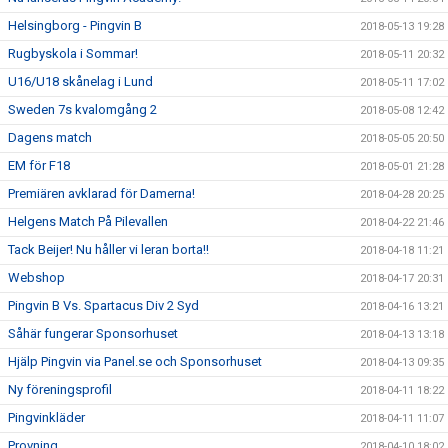
Helsingborg - Pingvin B
2018-05-13 19:28
Rugbyskola i Sommar!
2018-05-11 20:32
U16/U18 skånelag i Lund
2018-05-11 17:02
Sweden 7s kvalomgång 2
2018-05-08 12:42
Dagens match
2018-05-05 20:50
EM för F18
2018-05-01 21:28
Premiären avklarad för Damerna!
2018-04-28 20:25
Helgens Match På Pilevallen
2018-04-22 21:46
Tack Beijer! Nu håller vi leran borta!!
2018-04-18 11:21
Webshop
2018-04-17 20:31
Pingvin B Vs. Spartacus Div 2 Syd
2018-04-16 13:21
Såhär fungerar Sponsorhuset
2018-04-13 13:18
Hjälp Pingvin via Panel.se och Sponsorhuset
2018-04-13 09:35
Ny föreningsprofil
2018-04-11 18:22
Pingvinkläder
2018-04-11 11:07
Provning
2018-04-10 18:02