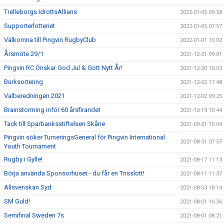
Trelleborgs IdrottsAllians
2022-01-05 09:58
Supporterlotteriet
2022-01-05 07:57
Välkomna till Pingvin RugbyClub
2022-01-01 15:02
Årsmöte 29/1
2021-12-21 09:01
Pingvin RC Önskar God Jul & Gott Nytt År!
2021-12-20 10:03
Burksortering
2021-12-02 17:48
Valberedningen 2021
2021-12-02 09:25
Brainstorming inför 60 årsfirandet
2021-10-19 10:44
Tack till Sparbanksstiftelsen Skåne
2021-09-21 15:04
Pingvin söker TurneringsGeneral för Pingvin International
2021-08-31 07:57
Youth Tournament
Rugby i Gylle!
2021-08-17 11:13
Börja använda Sponsorhuset - du får en Trisslott!
2021-08-11 11:37
Allsvenskan Syd
2021-08-03 18:14
SM Guld!
2021-08-01 16:36
Semifinal Sweden 7s
2021-08-01 08:21