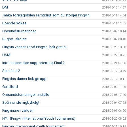
DM
2018-10-16 14:07
Tanka företagsbilen samtidigt som du stödjer Pingvin!
2018-10-11 14:34
Boende Sökes.
2018-10-11 11:35
Öresundsturneringen
2018-10-07 10:14
Rugby i skolan!
2018-10-02 08:48
Pingvin vänner! Stöd Pingvin, helt gratis!
2018-09-23 13:38
USM
2018-09-22 10:21
Intresseanmälan supporterresa Final 2
2018-09-21 07:56
Semifinal 2
2018-09-12 13:49
Pingvins damer fick ge upp
2018-09-12 10:11
Guildford
2018-09-09 11:26
Öresundsturneringen inställd
2018-09-05 17:40
Spännande rugbyhelg!
2018-09-04 07:28
Pingvinare i världen
2018-09-01 06:20
PIYT (Pingvin International Youth Tournament)
2018-08-20 08:02
Pingvin International Youth tournament
2018-08-18 10:19