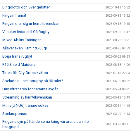
Bingolotto och Sverigelotten
2023-10-19 15:52
Pingvin framåt
2023-09-18 13:52
Pingvin drar sig ur herrallsvenskan
2023-09-13 19:45
Vi söker ledare till Gå Rugby
2023-09-05 11:47
Mixed Ability Träningar
2023-08-29 13:21
Allsvenskan Herr PRC-Lugi
2023-08-25 07:59
Börja träna rugby!
2023-08-22 09:23
F15 Shield Maidens
2023-08-18 14:06
Tiden för City Gross kvitton
2023-07-16 22:03
Spelade du seniorrugby på 90 talet?
2023-06-09 08:32
Huvudtränaren för herrarna avgår
2023-05-24 08:21
Streaming av herrAllsvenskan
2023-05-12 10:49
Minis(U4-U6) tränare sökes
2023-05-11 14:18
Spelarsponsor
2023-03-29 14:43
Pingvins syn på händelserna kring vår arena och lite
2023-03-22 08:11
bakgrund