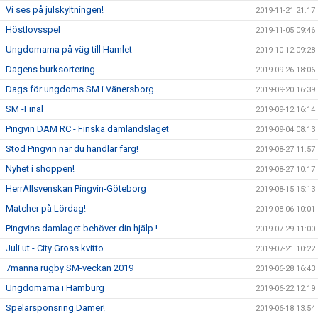
Vi ses på julskyltningen!
2019-11-21 21:17
Höstlovsspel
2019-11-05 09:46
Ungdomarna på väg till Hamlet
2019-10-12 09:28
Dagens burksortering
2019-09-26 18:06
Dags för ungdoms SM i Vänersborg
2019-09-20 16:39
SM -Final
2019-09-12 16:14
Pingvin DAM RC - Finska damlandslaget
2019-09-04 08:13
Stöd Pingvin när du handlar färg!
2019-08-27 11:57
Nyhet i shoppen!
2019-08-27 10:17
HerrAllsvenskan Pingvin-Göteborg
2019-08-15 15:13
Matcher på Lördag!
2019-08-06 10:01
Pingvins damlaget behöver din hjälp !
2019-07-29 11:00
Juli ut - City Gross kvitto
2019-07-21 10:22
7manna rugby SM-veckan 2019
2019-06-28 16:43
Ungdomarna i Hamburg
2019-06-22 12:19
Spelarsponsring Damer!
2019-06-18 13:54