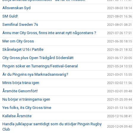
Allsvenskan Syd
2021-08-03 18:14
SM Guld!
2021-08-01 16:36
Semifinal Sweden 7s
2021-08-01 08:21
Ännu mer City Gross, finns inte annat nytt någonstans ?
2021-07-26 17:51
Mer om City Gross
2021-06-30 18:15
Skånelaget U16 i Partille
2021-06-21 18:32
City Gross plus Open Trädgård Söderslätt
2021-06-17 20:05
Pingvin söker en Turnerings/Festival-General
2021-05-24 10:53
Är du Pingvins nya Marknadsansvarig?
2021-03-01 15:55
Minis börja träna igen
2021-02-02 11:56
Årsmöte Genomfört!
2021-02-01 09:48
Nu börjar vi träningarna igen
2021-01-25 09:44
Yes folks, its City Gross time
2021-01-13 16:58
Kallelse Årsmöte
2020-12-16 08:41
Handla julklappar samtidigt som du stödjer Pingvin Rugby
2020-12-09 09:40
Club