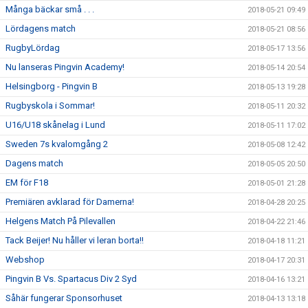
Många bäckar små . . .
2018-05-21 09:49
Lördagens match
2018-05-21 08:56
RugbyLördag
2018-05-17 13:56
Nu lanseras Pingvin Academy!
2018-05-14 20:54
Helsingborg - Pingvin B
2018-05-13 19:28
Rugbyskola i Sommar!
2018-05-11 20:32
U16/U18 skånelag i Lund
2018-05-11 17:02
Sweden 7s kvalomgång 2
2018-05-08 12:42
Dagens match
2018-05-05 20:50
EM för F18
2018-05-01 21:28
Premiären avklarad för Damerna!
2018-04-28 20:25
Helgens Match På Pilevallen
2018-04-22 21:46
Tack Beijer! Nu håller vi leran borta!!
2018-04-18 11:21
Webshop
2018-04-17 20:31
Pingvin B Vs. Spartacus Div 2 Syd
2018-04-16 13:21
Såhär fungerar Sponsorhuset
2018-04-13 13:18