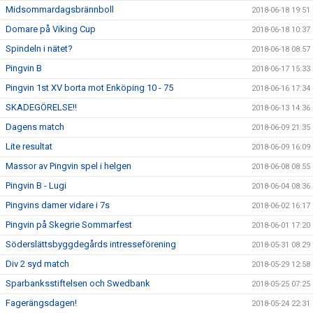
Midsommardagsbrännboll
2018-06-18 19:51
Domare på Viking Cup
2018-06-18 10:37
Spindeln i nätet?
2018-06-18 08:57
Pingvin B
2018-06-17 15:33
Pingvin 1st XV borta mot Enköping 10 - 75
2018-06-16 17:34
SKADEGÖRELSE!!
2018-06-13 14:36
Dagens match
2018-06-09 21:35
Lite resultat
2018-06-09 16:09
Massor av Pingvin spel i helgen
2018-06-08 08:55
Pingvin B - Lugi
2018-06-04 08:36
Pingvins damer vidare i 7s
2018-06-02 16:17
Pingvin på Skegrie Sommarfest
2018-06-01 17:20
Söderslättsbyggdegårds intresseförening
2018-05-31 08:29
Div 2 syd match
2018-05-29 12:58
Sparbanksstiftelsen och Swedbank
2018-05-25 07:25
Fagerängsdagen!
2018-05-24 22:31