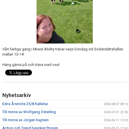
ÖVRIGT
ENGLISH
WEBSHOP
ANTIDOPING
Vårt härliga gäng i Mixed Ability tränar varje Söndag vid Söderslättshallen
LIU GYMNASIUM-RUGBY
mellan 13-14!
Häng gärna på och träna med oss!
Nyhetsarkiv
Extra Årsmöte 25/8 Kallelse
2026-08-07 08:15
Till minne av Wolfgang Österling
2026-07-01 22:36
Till minne av Jörgen Kaptein
2026-06-11 13:53
Action och Trend besöker Pingvin
2026-05-15 17:42