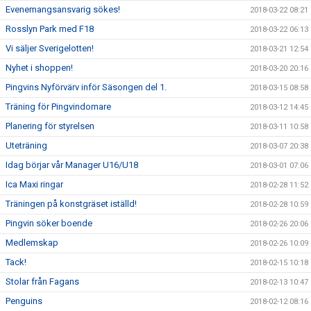
Evenemangsansvarig sökes!
2018-03-22 08:21
Rosslyn Park med F18
2018-03-22 06:13
Vi säljer Sverigelotten!
2018-03-21 12:54
Nyhet i shoppen!
2018-03-20 20:16
Pingvins Nyförvärv inför Säsongen del 1.
2018-03-15 08:58
Träning för Pingvindomare
2018-03-12 14:45
Planering för styrelsen
2018-03-11 10:58
Uteträning
2018-03-07 20:38
Idag börjar vår Manager U16/U18
2018-03-01 07:06
Ica Maxi ringar
2018-02-28 11:52
Träningen på konstgräset iställd!
2018-02-28 10:59
Pingvin söker boende
2018-02-26 20:06
Medlemskap
2018-02-26 10:09
Tack!
2018-02-15 10:18
Stolar från Fagans
2018-02-13 10:47
Penguins
2018-02-12 08:16