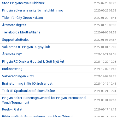
Stöd Pingvins nya Klubbhus!
2022-02-25 09:20
Pingvin söker ansvarig för matchfilmning
2022-02-25 08:38
Tiden för City Gross kvitton
2022-01-20 11:44
Årsmöte digitalt
2022-01-10 08:33
Trelleborgs IdrottsAllians
2022-01-05 09:58
Supporterlotteriet
2022-01-05 07:57
Välkomna till Pingvin RugbyClub
2022-01-01 15:02
Årsmöte 29/1
2021-12-21 09:01
Pingvin RC Önskar God Jul & Gott Nytt År!
2021-12-20 10:03
Burksortering
2021-12-02 17:48
Valberedningen 2021
2021-12-02 09:25
Brainstorming inför 60 årsfirandet
2021-10-19 10:44
Tack till Sparbanksstiftelsen Skåne
2021-09-21 15:04
Pingvin söker TurneringsGeneral för Pingvin International
2021-08-31 07:57
Youth Tournament
Rugby i Gylle!
2021-08-17 11:13
Börja använda Sponsorhuset - du får en Trisslott!
2021-08-11 11:37