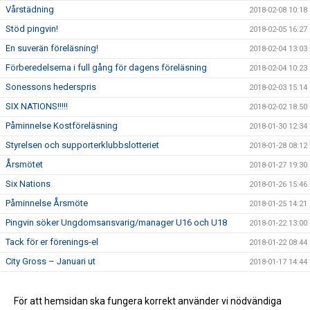
Vårstädning
2018-02-08 10:18
Stöd pingvin!
2018-02-05 16:27
En suverän föreläsning!
2018-02-04 13:03
Förberedelserna i full gång för dagens föreläsning
2018-02-04 10:23
Sonessons hederspris
2018-02-03 15:14
SIX NATIONS!!!!!
2018-02-02 18:50
Påminnelse Kostföreläsning
2018-01-30 12:34
Styrelsen och supporterklubbslotteriet
2018-01-28 08:12
Årsmötet
2018-01-27 19:30
Six Nations
2018-01-26 15:46
Påminnelse Årsmöte
2018-01-25 14:21
Pingvin söker Ungdomsansvarig/manager U16 och U18
2018-01-22 13:00
Tack för er förenings-el
2018-01-22 08:44
City Gross – Januari ut
2018-01-17 14:44
Kostföreläsning
2018-01-17 14:43
Pingvin söker boende
För att hemsidan ska fungera korrekt använder vi nödvändiga
2018-01-17 14:42