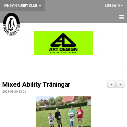
PINGVIN RUGBY CLUB
LOGGA IN
HEM
NYHETER
KALENDER
OM KLUBBEN
STÖD PINGVIN
Mixed Ability Träningar
<
>
BILDGALLERI
2023-08-29 13:21
MEDLEMSKAP
MATCHER