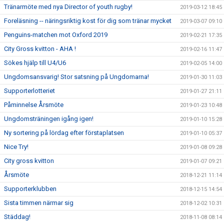
Tränarmöte med nya Director of youth rugby!
2019-03-12 18:45
Foreläsning -- näringsriktig kost för dig som tränar mycket
2019-03-07 09:10
Penguins-matchen mot Oxford 2019
2019-02-21 17:35
City Gross kvitton - AHA !
2019-02-16 11:47
Sökes hjälp till U4/U6
2019-02-05 14:00
Ungdomsansvarig! Stor satsning på Ungdomarna!
2019-01-30 11:03
Supporterlotteriet
2019-01-27 21:11
Påminnelse Årsmöte
2019-01-23 10:48
Ungdomsträningen igång igen!
2019-01-10 15:28
Ny sortering på lördag efter förstaplatsen
2019-01-10 05:37
Nice Try!
2019-01-08 09:28
City gross kvitton
2019-01-07 09:21
Årsmöte
2018-12-21 11:14
Supporterklubben
2018-12-15 14:54
Sista timmen närmar sig
2018-12-02 10:31
Städdag!
2018-11-08 08:14