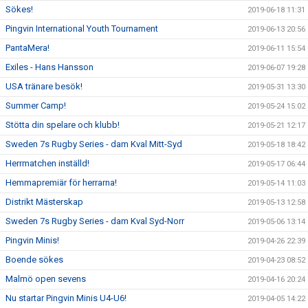
Sökes!
2019-06-18 11:31
Pingvin International Youth Tournament
2019-06-13 20:56
PantaMera!
2019-06-11 15:54
Exiles - Hans Hansson
2019-06-07 19:28
USA tränare besök!
2019-05-31 13:30
Summer Camp!
2019-05-24 15:02
Stötta din spelare och klubb!
2019-05-21 12:17
Sweden 7s Rugby Series - dam Kval Mitt-Syd
2019-05-18 18:42
Herrmatchen inställd!
2019-05-17 06:44
Hemmapremiär för herrarna!
2019-05-14 11:03
Distrikt Mästerskap
2019-05-13 12:58
Sweden 7s Rugby Series - dam Kval Syd-Norr
2019-05-06 13:14
Pingvin Minis!
2019-04-26 22:39
Boende sökes
2019-04-23 08:52
Malmö open sevens
2019-04-16 20:24
Nu startar Pingvin Minis U4-U6!
2019-04-05 14:22