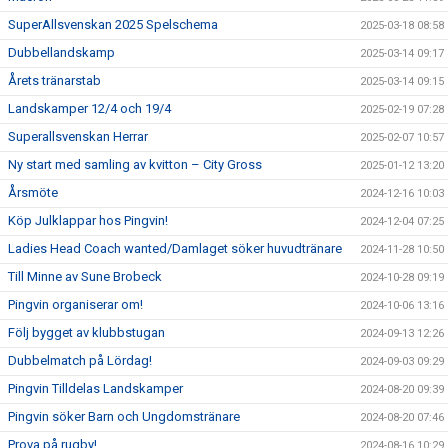
SuperAllsvenskan 2025 Spelschema
2025-03-18 08:58
Dubbellandskamp
2025-03-14 09:17
Årets tränarstab
2025-03-14 09:15
Landskamper 12/4 och 19/4
2025-02-19 07:28
Superallsvenskan Herrar
2025-02-07 10:57
Ny start med samling av kvitton – City Gross
2025-01-12 13:20
Årsmöte
2024-12-16 10:03
Köp Julklappar hos Pingvin!
2024-12-04 07:25
Ladies Head Coach wanted/Damlaget söker huvudtränare
2024-11-28 10:50
Till Minne av Sune Brobeck
2024-10-28 09:19
Pingvin organiserar om!
2024-10-06 13:16
Följ bygget av klubbstugan
2024-09-13 12:26
Dubbelmatch på Lördag!
2024-09-03 09:29
Pingvin Tilldelas Landskamper
2024-08-20 09:39
Pingvin söker Barn och Ungdomstränare
2024-08-20 07:46
Prova på rugby!
2024-08-16 10:29