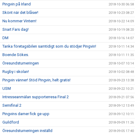
Pingvin på Irland
2018-10-30 06:58
Skönt när det blåser!
2018-10-23 08:27
Nu kommer Vintern!
2018-10-22 14:09
Snart Fars dag!
2018-10-19 08:20
DM
2018-10-16 14:07
Tanka företagsbilen samtidigt som du stödjer Pingvin!
2018-10-11 14:34
Boende Sökes.
2018-10-11 11:35
Öresundsturneringen
2018-10-07 10:14
Rugby i skolan!
2018-10-02 08:48
Pingvin vänner! Stöd Pingvin, helt gratis!
2018-09-23 13:38
USM
2018-09-22 10:21
Intresseanmälan supporterresa Final 2
2018-09-21 07:56
Semifinal 2
2018-09-12 13:49
Pingvins damer fick ge upp
2018-09-12 10:11
Guildford
2018-09-09 11:26
Öresundsturneringen inställd
2018-09-05 17:40