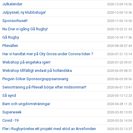
Julkalender
2020-12-04 10:56
Julpyssel, ny klubbstuga!
2020-12-04 10:36
Sponsorhuset!
2020-11-04 10:50
Nu Drar vi igång Gå Rugby!
2020-10-23 21:54
Gå Rugby
2020-10-18 17:36
Pilevallen
2020-08-28 07:44
Har vi handlat mer på City Gross under Corona tiden ?
2020-07-21 15:14
Webshop på engelska igen!
2020-07-20 09:01
Webshop tillfälligt endast på holländska
2020-06-09 08:31
Pingvin Söker Sponsorgruppsansvarig
2020-06-03 09:56
Seniorträning på Pilevall börjar efter midsommar!!
2020-06-01 13:41
Så synd
2020-05-13 12:23
Barn och ungdomsträningar
2020-04-28 11:25
Superweek
2020-03-30 13:09
Covid -19
2020-03-26 14:04
Fler i Rugbyrörelse ett projekt med stöd av Arvsfonden
2020-03-25 13:37