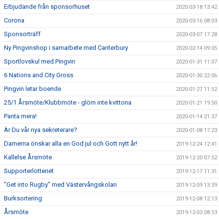
Erbjudande från sponsorhuset
2020-03-18 13:42
Corona
2020-03-16 08:03
Sponsorträff
2020-03-07 17:28
Ny Pingvinshop i samarbete med Canterbury
2020-02-14 09:05
Sportlovskul med Pingvin
2020-01-31 11:07
6 Nations and City Gross
2020-01-30 22:06
Pingvin letar boende
2020-01-27 11:52
25/1 Årsmöte/Klubbmöte - glöm inte kvittona
2020-01-21 19:50
Panta mera!
2020-01-14 21:37
Är Du vår nya sekreterare?
2020-01-08 17:23
Damerna önskar alla en God jul och Gott nytt år!
2019-12-24 12:41
Kallelse Årsmöte
2019-12-20 07:52
Supporterlotteriet
2019-12-17 11:31
"Get into Rugby" med Västervångskolan
2019-12-09 13:39
Burksortering
2019-12-08 12:13
Årsmöte
2019-12-03 08:53