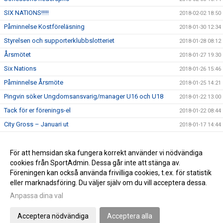
SIX NATIONS!!!!!
2018-02-02 18:50
Påminnelse Kostföreläsning
2018-01-30 12:34
Styrelsen och supporterklubbslotteriet
2018-01-28 08:12
Årsmötet
2018-01-27 19:30
Six Nations
2018-01-26 15:46
Påminnelse Årsmöte
2018-01-25 14:21
Pingvin söker Ungdomsansvarig/manager U16 och U18
2018-01-22 13:00
Tack för er förenings-el
2018-01-22 08:44
City Gross – Januari ut
2018-01-17 14:44
Kostföreläsning
2018-01-17 14:43
Pingvin söker boende
För att hemsidan ska fungera korrekt använder vi nödvändiga
2018-01-17 14:42
cookies från SportAdmin. Dessa går inte att stänga av.
Välkommen till pingvins nya sida
2018-01-07 11:10
Föreningen kan också använda frivilliga cookies, t.ex. för statistik
eller marknadsföring. Du väljer själv om du vill acceptera dessa.
Anpassa dina val
Cookie-inställningar
Gå till Webbversion
Acceptera nödvändiga
Acceptera alla