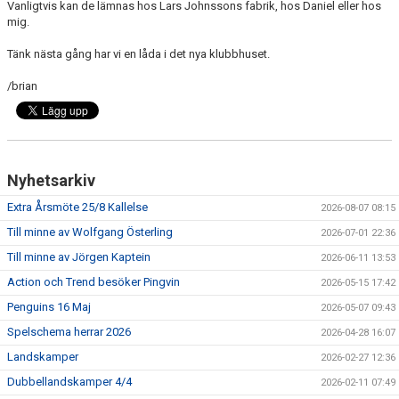
ÖVRIGT
Vanligtvis kan de lämnas hos Lars Johnssons fabrik, hos Daniel eller hos
mig.
ENGLISH
Tänk nästa gång har vi en låda i det nya klubbhuset.
WEBSHOP
/brian
ANTIDOPING
LIU GYMNASIUM-RUGBY
Nyhetsarkiv
Extra Årsmöte 25/8 Kallelse
2026-08-07 08:15
Till minne av Wolfgang Österling
2026-07-01 22:36
Till minne av Jörgen Kaptein
2026-06-11 13:53
Action och Trend besöker Pingvin
2026-05-15 17:42
Penguins 16 Maj
2026-05-07 09:43
Spelschema herrar 2026
2026-04-28 16:07
Landskamper
2026-02-27 12:36
Dubbellandskamper 4/4
2026-02-11 07:49