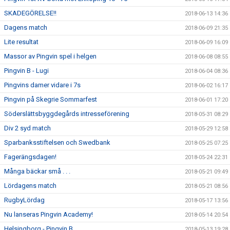
SKADEGÖRELSE!!
2018-06-13 14:36
Dagens match
2018-06-09 21:35
Lite resultat
2018-06-09 16:09
Massor av Pingvin spel i helgen
2018-06-08 08:55
Pingvin B - Lugi
2018-06-04 08:36
Pingvins damer vidare i 7s
2018-06-02 16:17
Pingvin på Skegrie Sommarfest
2018-06-01 17:20
Söderslättsbyggdegårds intresseförening
2018-05-31 08:29
Div 2 syd match
2018-05-29 12:58
Sparbanksstiftelsen och Swedbank
2018-05-25 07:25
Fagerängsdagen!
2018-05-24 22:31
Många bäckar små . . .
2018-05-21 09:49
Lördagens match
2018-05-21 08:56
RugbyLördag
2018-05-17 13:56
Nu lanseras Pingvin Academy!
2018-05-14 20:54
Helsingborg - Pingvin B
2018-05-13 19:28