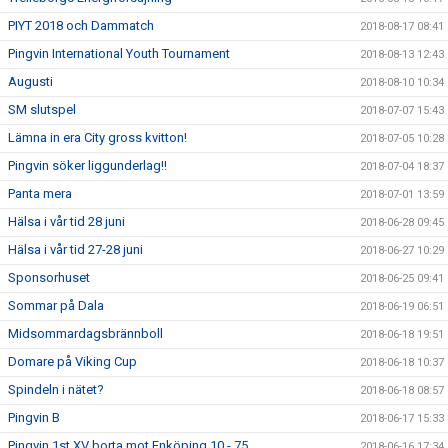
PIYT 2018 och Dammatch
2018-08-17 08:41
Pingvin International Youth Tournament
2018-08-13 12:43
Augusti
2018-08-10 10:34
SM slutspel
2018-07-07 15:43
Lämna in era City gross kvitton!
2018-07-05 10:28
Pingvin söker liggunderlag!!
2018-07-04 18:37
Panta mera
2018-07-01 13:59
Hälsa i vår tid 28 juni
2018-06-28 09:45
Hälsa i vår tid 27-28 juni
2018-06-27 10:29
Sponsorhuset
2018-06-25 09:41
Sommar på Dala
2018-06-19 06:51
Midsommardagsbrännboll
2018-06-18 19:51
Domare på Viking Cup
2018-06-18 10:37
Spindeln i nätet?
2018-06-18 08:57
Pingvin B
2018-06-17 15:33
Pingvin 1st XV borta mot Enköping 10 - 75
2018-06-16 17:34