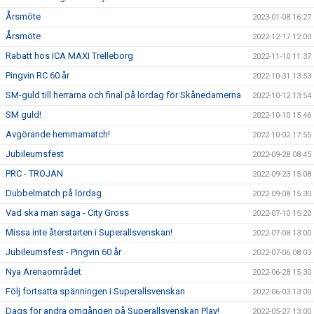
Årsmöte
2023-01-08 16:27
Årsmöte
2022-12-17 12:00
Rabatt hos ICA MAXI Trelleborg
2022-11-10 11:37
Pingvin RC 60 år
2022-10-31 13:53
SM-guld till herrarna och final på lördag för Skånedamerna
2022-10-12 13:54
SM guld!
2022-10-10 15:46
Avgörande hemmamatch!
2022-10-02 17:55
Jubileumsfest
2022-09-28 08:45
PRC - TROJAN
2022-09-23 15:08
Dubbelmatch på lördag
2022-09-08 15:30
Vad ska man säga - City Gross
2022-07-10 15:20
Missa inte återstarten i Superallsvenskan!
2022-07-08 13:00
Jubileumsfest - Pingvin 60 år
2022-07-06 08:03
Nya Arenaområdet
2022-06-28 15:30
Följ fortsatta spänningen i Superallsvenskan
2022-06-03 13:00
Dags för andra omgången på Superallsvenskan Play!
2022-05-27 13:00