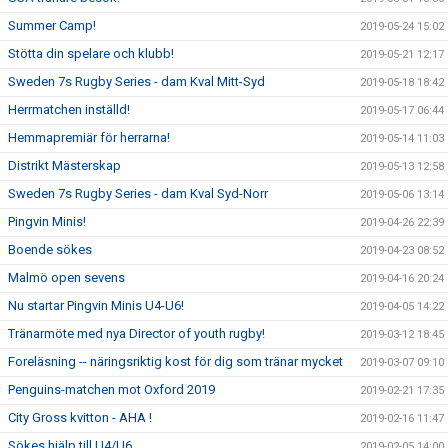
Summer Camp!
2019-05-24 15:02
Stötta din spelare och klubb!
2019-05-21 12:17
Sweden 7s Rugby Series - dam Kval Mitt-Syd
2019-05-18 18:42
Herrmatchen inställd!
2019-05-17 06:44
Hemmapremiär för herrarna!
2019-05-14 11:03
Distrikt Mästerskap
2019-05-13 12:58
Sweden 7s Rugby Series - dam Kval Syd-Norr
2019-05-06 13:14
Pingvin Minis!
2019-04-26 22:39
Boende sökes
2019-04-23 08:52
Malmö open sevens
2019-04-16 20:24
Nu startar Pingvin Minis U4-U6!
2019-04-05 14:22
Tränarmöte med nya Director of youth rugby!
2019-03-12 18:45
Foreläsning -- näringsriktig kost för dig som tränar mycket
2019-03-07 09:10
Penguins-matchen mot Oxford 2019
2019-02-21 17:35
City Gross kvitton - AHA !
2019-02-16 11:47
Sökes hjälp till U4/U6
2019-02-05 14:00