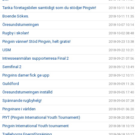
Tanka företagsbilen samtidigt som du stödjer Pingvin!
2018-10-11 14:34
Boende Sökes.
2018-10-11 11:35
Öresundsturneringen
2018-10-07 10:14
Rugby i skolan!
2018-10-02 08:48
Pingvin vänner! Stöd Pingvin, helt gratis!
2018-09-23 13:38
USM
2018-09-22 10:21
Intresseanmälan supporterresa Final 2
2018-09-21 07:56
Semifinal 2
2018-09-12 13:49
Pingvins damer fick ge upp
2018-09-12 10:11
Guildford
2018-09-09 11:26
Öresundsturneringen inställd
2018-09-05 17:40
Spännande rugbyhelg!
2018-09-04 07:28
Pingvinare i världen
2018-09-01 06:20
PIYT (Pingvin International Youth Tournament)
2018-08-20 08:02
Pingvin International Youth tournament
2018-08-18 10:19
Trelleborgs Energiförsäjning
2018-08-18 10:17