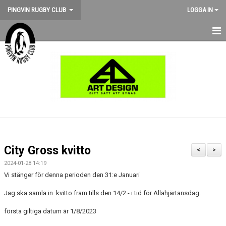
PINGVIN RUGBY CLUB
LOGGA IN
HEM
NYHETER
KALENDER
OM KLUBBEN
STÖD PINGVIN
City Gross kvitto
<
>
BILDGALLERI
2024-01-28 14:19
Vi stänger för denna perioden den 31:e Januari
MEDLEMSKAP
Jag ska samla in kvitto fram tills den 14/2 - i tid för Allahjärtansdag.
MATCHER
första giltiga datum är 1/8/2023