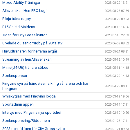
Mixed Ability Träningar
2023-08-29 13:21
Allsvenskan Herr PRC-Lugi
2023-08-25 07:59
Börja träna rugby!
2023-08-22 09:23
F15 Shield Maidens
2023-08-18 14:06
Tiden för City Gross kvitton
2023-07-16 22:03
Spelade du seniorrugby på 90 talet?
2023-06-09 08:32
Huvudtränaren för herrarna avgår
2023-05-24 08:21
Streaming av herrAllsvenskan
2023-05-12 10:49
Minis(U4-U6) tränare sökes
2023-05-11 14:18
Spelarsponsor
2023-03-29 14:43
Pingvins syn på händelserna kring vår arena och lite
2023-03-22 08:11
bakgrund
Whiskyglas med Pingvins logga
2023-03-19 19:06
Sportadmin appen
2023-03-14 17:11
Intervju med Pingvins nya sportchef
2023-02-10 10:20
Spelarsponsring/Riddarhem
2023-01-26 17:41
2023 och tid igen för City Gross kvitto ......
2023-01-21 09:33