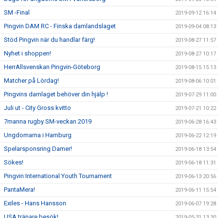
SM -Final
2019-09-12 16:14
Pingvin DAM RC - Finska damlandslaget
2019-09-04 08:13
Stöd Pingvin när du handlar färg!
2019-08-27 11:57
Nyhet i shoppen!
2019-08-27 10:17
HerrAllsvenskan Pingvin-Göteborg
2019-08-15 15:13
Matcher på Lördag!
2019-08-06 10:01
Pingvins damlaget behöver din hjälp !
2019-07-29 11:00
Juli ut - City Gross kvitto
2019-07-21 10:22
7manna rugby SM-veckan 2019
2019-06-28 16:43
Ungdomarna i Hamburg
2019-06-22 12:19
Spelarsponsring Damer!
2019-06-18 13:54
Sökes!
2019-06-18 11:31
Pingvin International Youth Tournament
2019-06-13 20:56
PantaMera!
2019-06-11 15:54
Exiles - Hans Hansson
2019-06-07 19:28
USA tränare besök!
2019-05-31 13:30