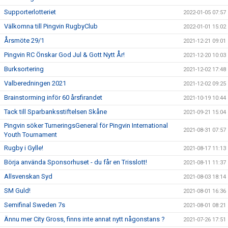
Supporterlotteriet
2022-01-05 07:57
Välkomna till Pingvin RugbyClub
2022-01-01 15:02
Årsmöte 29/1
2021-12-21 09:01
Pingvin RC Önskar God Jul & Gott Nytt År!
2021-12-20 10:03
Burksortering
2021-12-02 17:48
Valberedningen 2021
2021-12-02 09:25
Brainstorming inför 60 årsfirandet
2021-10-19 10:44
Tack till Sparbanksstiftelsen Skåne
2021-09-21 15:04
Pingvin söker TurneringsGeneral för Pingvin International
2021-08-31 07:57
Youth Tournament
Rugby i Gylle!
2021-08-17 11:13
Börja använda Sponsorhuset - du får en Trisslott!
2021-08-11 11:37
Allsvenskan Syd
2021-08-03 18:14
SM Guld!
2021-08-01 16:36
Semifinal Sweden 7s
2021-08-01 08:21
Ännu mer City Gross, finns inte annat nytt någonstans ?
2021-07-26 17:51