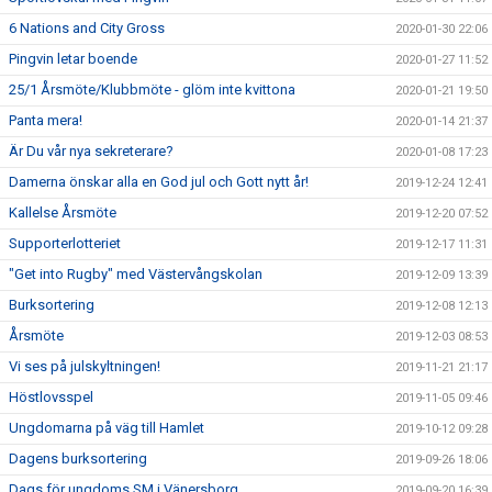
6 Nations and City Gross
2020-01-30 22:06
Pingvin letar boende
2020-01-27 11:52
25/1 Årsmöte/Klubbmöte - glöm inte kvittona
2020-01-21 19:50
Panta mera!
2020-01-14 21:37
Är Du vår nya sekreterare?
2020-01-08 17:23
Damerna önskar alla en God jul och Gott nytt år!
2019-12-24 12:41
Kallelse Årsmöte
2019-12-20 07:52
Supporterlotteriet
2019-12-17 11:31
"Get into Rugby" med Västervångskolan
2019-12-09 13:39
Burksortering
2019-12-08 12:13
Årsmöte
2019-12-03 08:53
Vi ses på julskyltningen!
2019-11-21 21:17
Höstlovsspel
2019-11-05 09:46
Ungdomarna på väg till Hamlet
2019-10-12 09:28
Dagens burksortering
2019-09-26 18:06
Dags för ungdoms SM i Vänersborg
2019-09-20 16:39