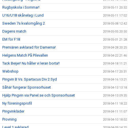
Rugbyskola i Sommar!
2018-05-11 20:32
U16/U18 skånelag i Lund
2018-05-11 17:02
Sweden 7s kvalomgång 2
2018-05-08 12:42
Dagens match
2018-05-05 20:50
EM för F18
2018-05-01 21:28
Premiären avklarad för Damerna!
2018-04-28 20:25
Helgens Match På Pilevallen
2018-04-22 21:46
Tack Beijer! Nu håller vi leran borta!!
2018-04-18 11:21
Webshop
2018-04-17 20:31
Pingvin B Vs. Spartacus Div 2 Syd
2018-04-16 13:21
Såhär fungerar Sponsorhuset
2018-04-13 13:18
Hjälp Pingvin via Panel.se och Sponsorhuset
2018-04-13 09:35
Ny föreningsprofil
2018-04-11 18:22
Pingvinkläder
2018-04-11 11:07
Provning
2018-04-10 18:02
Level 1 avklarad
2018-04-09 14:25