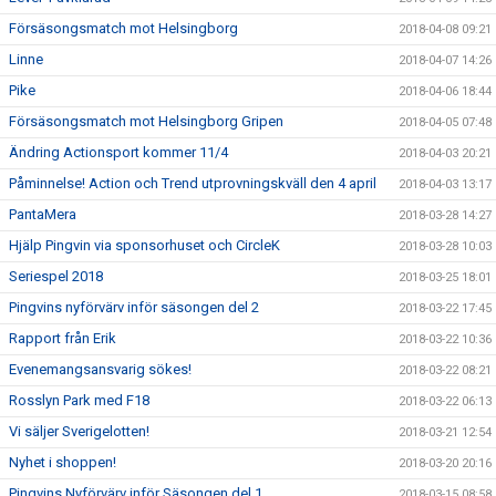
Försäsongsmatch mot Helsingborg
2018-04-08 09:21
Linne
2018-04-07 14:26
Pike
2018-04-06 18:44
Försäsongsmatch mot Helsingborg Gripen
2018-04-05 07:48
Ändring Actionsport kommer 11/4
2018-04-03 20:21
Påminnelse! Action och Trend utprovningskväll den 4 april
2018-04-03 13:17
PantaMera
2018-03-28 14:27
Hjälp Pingvin via sponsorhuset och CircleK
2018-03-28 10:03
Seriespel 2018
2018-03-25 18:01
Pingvins nyförvärv inför säsongen del 2
2018-03-22 17:45
Rapport från Erik
2018-03-22 10:36
Evenemangsansvarig sökes!
2018-03-22 08:21
Rosslyn Park med F18
2018-03-22 06:13
Vi säljer Sverigelotten!
2018-03-21 12:54
Nyhet i shoppen!
2018-03-20 20:16
Pingvins Nyförvärv inför Säsongen del 1.
2018-03-15 08:58