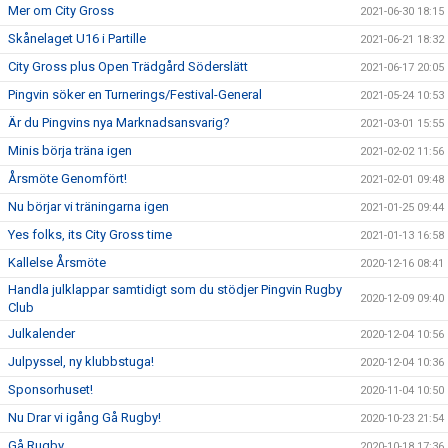
Mer om City Gross
2021-06-30 18:15
Skånelaget U16 i Partille
2021-06-21 18:32
City Gross plus Open Trädgård Söderslätt
2021-06-17 20:05
Pingvin söker en Turnerings/Festival-General
2021-05-24 10:53
Är du Pingvins nya Marknadsansvarig?
2021-03-01 15:55
Minis börja träna igen
2021-02-02 11:56
Årsmöte Genomfört!
2021-02-01 09:48
Nu börjar vi träningarna igen
2021-01-25 09:44
Yes folks, its City Gross time
2021-01-13 16:58
Kallelse Årsmöte
2020-12-16 08:41
Handla julklappar samtidigt som du stödjer Pingvin Rugby
2020-12-09 09:40
Club
Julkalender
2020-12-04 10:56
Julpyssel, ny klubbstuga!
2020-12-04 10:36
Sponsorhuset!
2020-11-04 10:50
Nu Drar vi igång Gå Rugby!
2020-10-23 21:54
Gå Rugby
2020-10-18 17:36