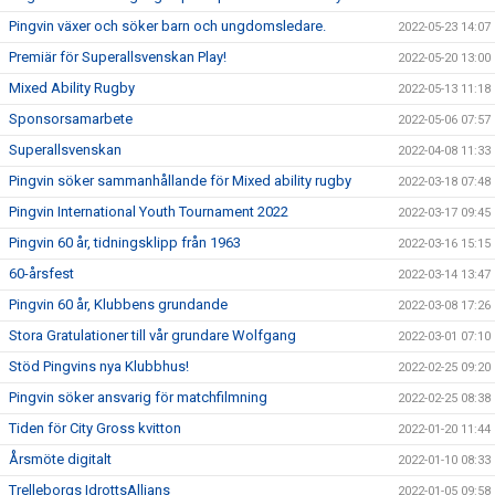
Pingvin växer och söker barn och ungdomsledare.
2022-05-23 14:07
Premiär för Superallsvenskan Play!
2022-05-20 13:00
Mixed Ability Rugby
2022-05-13 11:18
Sponsorsamarbete
2022-05-06 07:57
Superallsvenskan
2022-04-08 11:33
Pingvin söker sammanhållande för Mixed ability rugby
2022-03-18 07:48
Pingvin International Youth Tournament 2022
2022-03-17 09:45
Pingvin 60 år, tidningsklipp från 1963
2022-03-16 15:15
60-årsfest
2022-03-14 13:47
Pingvin 60 år, Klubbens grundande
2022-03-08 17:26
Stora Gratulationer till vår grundare Wolfgang
2022-03-01 07:10
Stöd Pingvins nya Klubbhus!
2022-02-25 09:20
Pingvin söker ansvarig för matchfilmning
2022-02-25 08:38
Tiden för City Gross kvitton
2022-01-20 11:44
Årsmöte digitalt
2022-01-10 08:33
Trelleborgs IdrottsAllians
2022-01-05 09:58