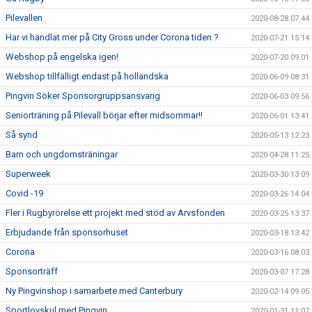
Pilevallen
2020-08-28 07:44
Har vi handlat mer på City Gross under Corona tiden ?
2020-07-21 15:14
Webshop på engelska igen!
2020-07-20 09:01
Webshop tillfälligt endast på holländska
2020-06-09 08:31
Pingvin Söker Sponsorgruppsansvarig
2020-06-03 09:56
Seniorträning på Pilevall börjar efter midsommar!!
2020-06-01 13:41
Så synd
2020-05-13 12:23
Barn och ungdomsträningar
2020-04-28 11:25
Superweek
2020-03-30 13:09
Covid -19
2020-03-26 14:04
Fler i Rugbyrörelse ett projekt med stöd av Arvsfonden
2020-03-25 13:37
Erbjudande från sponsorhuset
2020-03-18 13:42
Corona
2020-03-16 08:03
Sponsorträff
2020-03-07 17:28
Ny Pingvinshop i samarbete med Canterbury
2020-02-14 09:05
Sportlovskul med Pingvin
2020-01-31 11:07