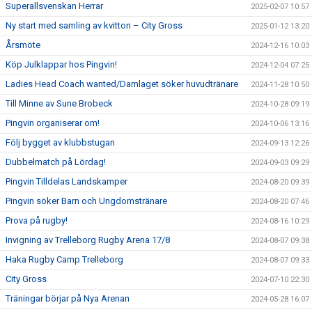
Superallsvenskan Herrar
2025-02-07 10:57
Ny start med samling av kvitton – City Gross
2025-01-12 13:20
Årsmöte
2024-12-16 10:03
Köp Julklappar hos Pingvin!
2024-12-04 07:25
Ladies Head Coach wanted/Damlaget söker huvudtränare
2024-11-28 10:50
Till Minne av Sune Brobeck
2024-10-28 09:19
Pingvin organiserar om!
2024-10-06 13:16
Följ bygget av klubbstugan
2024-09-13 12:26
Dubbelmatch på Lördag!
2024-09-03 09:29
Pingvin Tilldelas Landskamper
2024-08-20 09:39
Pingvin söker Barn och Ungdomstränare
2024-08-20 07:46
Prova på rugby!
2024-08-16 10:29
Invigning av Trelleborg Rugby Arena 17/8
2024-08-07 09:38
Haka Rugby Camp Trelleborg
2024-08-07 09:33
City Gross
2024-07-10 22:30
Träningar börjar på Nya Arenan
2024-05-28 16:07