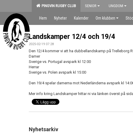
PINGVIN RUGBY CLUB
SENIOR
UNGDOM
Hem
Nyheter
Kalender
Om klubben
Stöd
Landskamper 12/4 och 19/4
2025-02-19 07:28
Den 12/4 kommer vi att ha dubbellandskamp på Trelleborg 
Damer
Sverige vs. Portugal avspark kl 12:00
Herrar
Sverige vs. Polen avspark kl 15:00
Den 19/4 spelar damerna mot Nederländerna avspark kl 14:0
Mer info kring Landskamper hittar ni via länken överst på si
Nyhetsarkiv