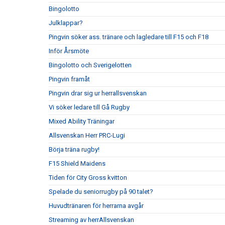
Bingolotto
Julklappar?
Pingvin söker ass. tränare och lagledare till F15 och F18
Inför Årsmöte
Bingolotto och Sverigelotten
Pingvin framåt
Pingvin drar sig ur herrallsvenskan
Vi söker ledare till Gå Rugby
Mixed Ability Träningar
Allsvenskan Herr PRC-Lugi
Börja träna rugby!
F15 Shield Maidens
Tiden för City Gross kvitton
Spelade du seniorrugby på 90 talet?
Huvudtränaren för herrarna avgår
Streaming av herrAllsvenskan