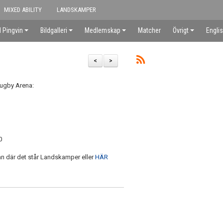
MIXED ABILITY
LANDSKAMPER
 Pingvin
Bildgalleri
Medlemskap
Matcher
Övrigt
Engli
<
>
Rugby Arena:
0
dan där det står Landskamper eller
HÄR