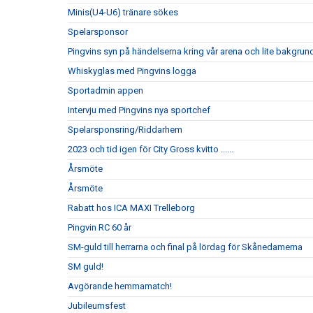
Minis(U4-U6) tränare sökes
Spelarsponsor
Pingvins syn på händelserna kring vår arena och lite bakgrun
Whiskyglas med Pingvins logga
Sportadmin appen
Intervju med Pingvins nya sportchef
Spelarsponsring/Riddarhem
2023 och tid igen för City Gross kvitto ......
Årsmöte
Årsmöte
Rabatt hos ICA MAXI Trelleborg
Pingvin RC 60 år
SM-guld till herrarna och final på lördag för Skånedamerna
SM guld!
Avgörande hemmamatch!
Jubileumsfest