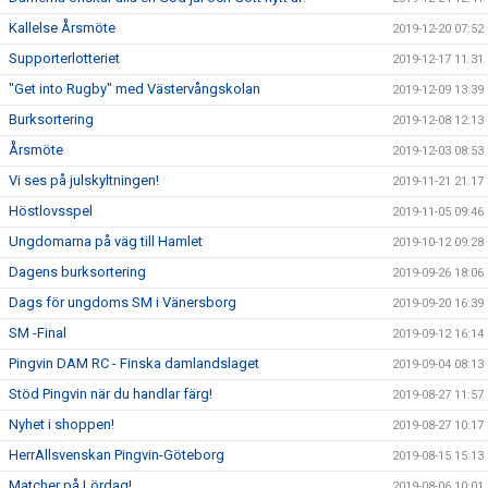
Kallelse Årsmöte
2019-12-20 07:52
Supporterlotteriet
2019-12-17 11:31
"Get into Rugby" med Västervångskolan
2019-12-09 13:39
Burksortering
2019-12-08 12:13
Årsmöte
2019-12-03 08:53
Vi ses på julskyltningen!
2019-11-21 21:17
Höstlovsspel
2019-11-05 09:46
Ungdomarna på väg till Hamlet
2019-10-12 09:28
Dagens burksortering
2019-09-26 18:06
Dags för ungdoms SM i Vänersborg
2019-09-20 16:39
SM -Final
2019-09-12 16:14
Pingvin DAM RC - Finska damlandslaget
2019-09-04 08:13
Stöd Pingvin när du handlar färg!
2019-08-27 11:57
Nyhet i shoppen!
2019-08-27 10:17
HerrAllsvenskan Pingvin-Göteborg
2019-08-15 15:13
Matcher på Lördag!
2019-08-06 10:01