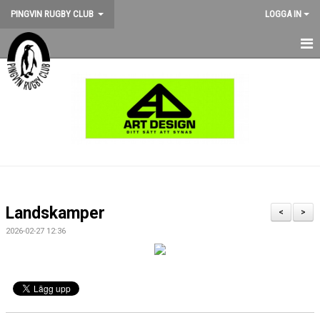
PINGVIN RUGBY CLUB
LOGGA IN
HEM
NYHETER
KALENDER
OM KLUBBEN
STÖD PINGVIN
Landskamper
<
>
BILDGALLERI
2026-02-27 12:36
MEDLEMSKAP
MATCHER