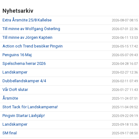
ÖVRIGT
Nyhetsarkiv
ENGLISH
Extra Årsmöte 25/8 Kallelse
2026-08-07 08:15
Till minne av Wolfgang Österling
WEBSHOP
2026-07-01 22:36
Till minne av Jörgen Kaptein
2026-06-11 13:53
ANTIDOPING
Action och Trend besöker Pingvin
2026-05-15 17:42
Penguins 16 Maj
LIU GYMNASIUM-RUGBY
2026-05-07 09:43
Spelschema herrar 2026
2026-04-28 16:07
Landskamper
2026-02-27 12:36
Dubbellandskamper 4/4
2026-02-11 07:49
Vår DoR slutar
2026-01-27 11:43
Årsmöte
2025-11-24 07:51
Stort Tack för Landskamperna!
2025-11-04 09:52
Pingvin Startar Läxhjälp!
2025-09-22 09:19
Landskamper
2025-09-18 15:36
SM final
2025-09-17 08:50