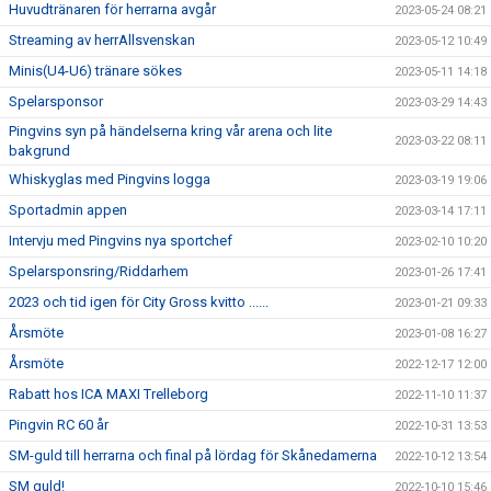
Huvudtränaren för herrarna avgår
2023-05-24 08:21
Streaming av herrAllsvenskan
2023-05-12 10:49
Minis(U4-U6) tränare sökes
2023-05-11 14:18
Spelarsponsor
2023-03-29 14:43
Pingvins syn på händelserna kring vår arena och lite
2023-03-22 08:11
bakgrund
Whiskyglas med Pingvins logga
2023-03-19 19:06
Sportadmin appen
2023-03-14 17:11
Intervju med Pingvins nya sportchef
2023-02-10 10:20
Spelarsponsring/Riddarhem
2023-01-26 17:41
2023 och tid igen för City Gross kvitto ......
2023-01-21 09:33
Årsmöte
2023-01-08 16:27
Årsmöte
2022-12-17 12:00
Rabatt hos ICA MAXI Trelleborg
2022-11-10 11:37
Pingvin RC 60 år
2022-10-31 13:53
SM-guld till herrarna och final på lördag för Skånedamerna
2022-10-12 13:54
SM guld!
2022-10-10 15:46