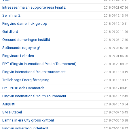
Intresseanmälan supporterresa Final 2
2018-09-21 07:56
Semifinal 2
2018-09-12 13:49
Pingvins damer fick ge upp
2018-09-12 10:11
Guildford
2018-09-09 11:26
Öresundsturneringen inställd
2018-09-05 17:40
Spännande rugbyhelg!
2018-09-04 07:28
Pingvinare i världen
2018-09-01 06:20
PIYT (Pingvin International Youth Tournament)
2018-08-20 08:02
Pingvin International Youth tournament
2018-08-18 10:19
Trelleborgs Energiförsäjning
2018-08-18 10:17
PIYT 2018 och Dammatch
2018-08-17 08:41
Pingvin International Youth Tournament
2018-08-13 12:43
Augusti
2018-08-10 10:34
SM slutspel
2018-07-07 15:43
Lämna in era City gross kvitton!
2018-07-05 10:28
Pingvin söker liggunderlag!!
2018-07-04 18:37