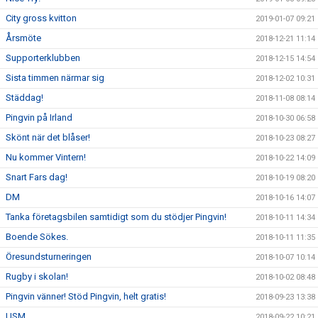
City gross kvitton
2019-01-07 09:21
Årsmöte
2018-12-21 11:14
Supporterklubben
2018-12-15 14:54
Sista timmen närmar sig
2018-12-02 10:31
Städdag!
2018-11-08 08:14
Pingvin på Irland
2018-10-30 06:58
Skönt när det blåser!
2018-10-23 08:27
Nu kommer Vintern!
2018-10-22 14:09
Snart Fars dag!
2018-10-19 08:20
DM
2018-10-16 14:07
Tanka företagsbilen samtidigt som du stödjer Pingvin!
2018-10-11 14:34
Boende Sökes.
2018-10-11 11:35
Öresundsturneringen
2018-10-07 10:14
Rugby i skolan!
2018-10-02 08:48
Pingvin vänner! Stöd Pingvin, helt gratis!
2018-09-23 13:38
USM
2018-09-22 10:21