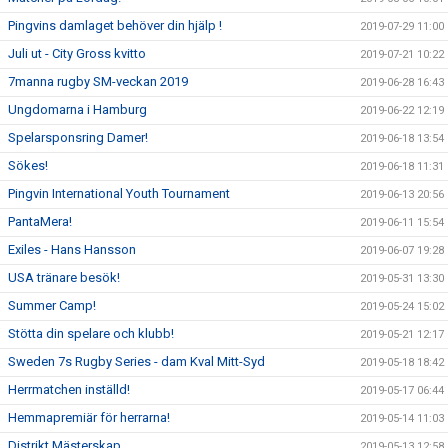
Pingvins damlaget behöver din hjälp !
2019-07-29 11:00
Juli ut - City Gross kvitto
2019-07-21 10:22
7manna rugby SM-veckan 2019
2019-06-28 16:43
Ungdomarna i Hamburg
2019-06-22 12:19
Spelarsponsring Damer!
2019-06-18 13:54
Sökes!
2019-06-18 11:31
Pingvin International Youth Tournament
2019-06-13 20:56
PantaMera!
2019-06-11 15:54
Exiles - Hans Hansson
2019-06-07 19:28
USA tränare besök!
2019-05-31 13:30
Summer Camp!
2019-05-24 15:02
Stötta din spelare och klubb!
2019-05-21 12:17
Sweden 7s Rugby Series - dam Kval Mitt-Syd
2019-05-18 18:42
Herrmatchen inställd!
2019-05-17 06:44
Hemmapremiär för herrarna!
2019-05-14 11:03
Distrikt Mästerskap
2019-05-13 12:58