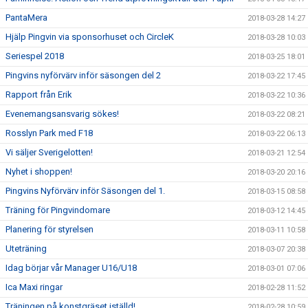
PantaMera
2018-03-28 14:27
Hjälp Pingvin via sponsorhuset och CircleK
2018-03-28 10:03
Seriespel 2018
2018-03-25 18:01
Pingvins nyförvärv inför säsongen del 2
2018-03-22 17:45
Rapport från Erik
2018-03-22 10:36
Evenemangsansvarig sökes!
2018-03-22 08:21
Rosslyn Park med F18
2018-03-22 06:13
Vi säljer Sverigelotten!
2018-03-21 12:54
Nyhet i shoppen!
2018-03-20 20:16
Pingvins Nyförvärv inför Säsongen del 1.
2018-03-15 08:58
Träning för Pingvindomare
2018-03-12 14:45
Planering för styrelsen
2018-03-11 10:58
Uteträning
2018-03-07 20:38
Idag börjar vår Manager U16/U18
2018-03-01 07:06
Ica Maxi ringar
2018-02-28 11:52
Träningen på konstgräset iställd!
2018-02-28 10:59