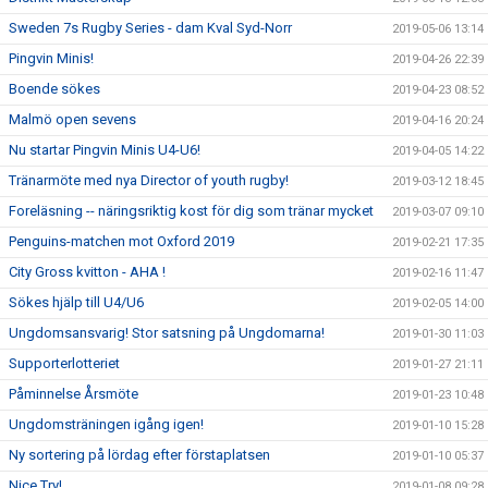
Sweden 7s Rugby Series - dam Kval Syd-Norr
2019-05-06 13:14
Pingvin Minis!
2019-04-26 22:39
Boende sökes
2019-04-23 08:52
Malmö open sevens
2019-04-16 20:24
Nu startar Pingvin Minis U4-U6!
2019-04-05 14:22
Tränarmöte med nya Director of youth rugby!
2019-03-12 18:45
Foreläsning -- näringsriktig kost för dig som tränar mycket
2019-03-07 09:10
Penguins-matchen mot Oxford 2019
2019-02-21 17:35
City Gross kvitton - AHA !
2019-02-16 11:47
Sökes hjälp till U4/U6
2019-02-05 14:00
Ungdomsansvarig! Stor satsning på Ungdomarna!
2019-01-30 11:03
Supporterlotteriet
2019-01-27 21:11
Påminnelse Årsmöte
2019-01-23 10:48
Ungdomsträningen igång igen!
2019-01-10 15:28
Ny sortering på lördag efter förstaplatsen
2019-01-10 05:37
Nice Try!
2019-01-08 09:28