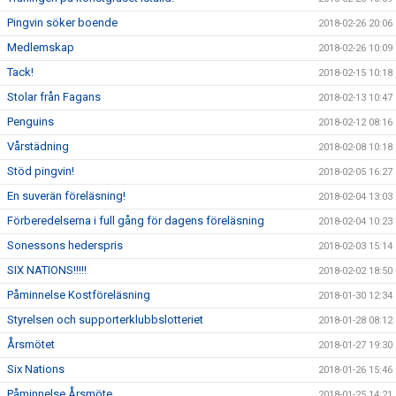
Pingvin söker boende
2018-02-26 20:06
Medlemskap
2018-02-26 10:09
Tack!
2018-02-15 10:18
Stolar från Fagans
2018-02-13 10:47
Penguins
2018-02-12 08:16
Vårstädning
2018-02-08 10:18
Stöd pingvin!
2018-02-05 16:27
En suverän föreläsning!
2018-02-04 13:03
Förberedelserna i full gång för dagens föreläsning
2018-02-04 10:23
Sonessons hederspris
2018-02-03 15:14
SIX NATIONS!!!!!
2018-02-02 18:50
Påminnelse Kostföreläsning
2018-01-30 12:34
Styrelsen och supporterklubbslotteriet
2018-01-28 08:12
Årsmötet
2018-01-27 19:30
Six Nations
2018-01-26 15:46
Påminnelse Årsmöte
2018-01-25 14:21