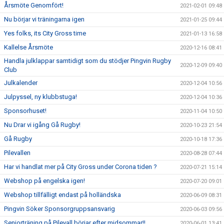
Årsmöte Genomfört!
2021-02-01 09:48
Nu börjar vi träningarna igen
2021-01-25 09:44
Yes folks, its City Gross time
2021-01-13 16:58
Kallelse Årsmöte
2020-12-16 08:41
Handla julklappar samtidigt som du stödjer Pingvin Rugby
2020-12-09 09:40
Club
Julkalender
2020-12-04 10:56
Julpyssel, ny klubbstuga!
2020-12-04 10:36
Sponsorhuset!
2020-11-04 10:50
Nu Drar vi igång Gå Rugby!
2020-10-23 21:54
Gå Rugby
2020-10-18 17:36
Pilevallen
2020-08-28 07:44
Har vi handlat mer på City Gross under Corona tiden ?
2020-07-21 15:14
Webshop på engelska igen!
2020-07-20 09:01
Webshop tillfälligt endast på holländska
2020-06-09 08:31
Pingvin Söker Sponsorgruppsansvarig
2020-06-03 09:56
Seniorträning på Pilevall börjar efter midsommar!!
2020-06-01 13:41