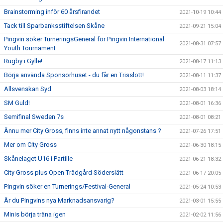
Brainstorming inför 60 årsfirandet
2021-10-19 10:44
Tack till Sparbanksstiftelsen Skåne
2021-09-21 15:04
Pingvin söker TurneringsGeneral för Pingvin International
2021-08-31 07:57
Youth Tournament
Rugby i Gylle!
2021-08-17 11:13
Börja använda Sponsorhuset - du får en Trisslott!
2021-08-11 11:37
Allsvenskan Syd
2021-08-03 18:14
SM Guld!
2021-08-01 16:36
Semifinal Sweden 7s
2021-08-01 08:21
Ännu mer City Gross, finns inte annat nytt någonstans ?
2021-07-26 17:51
Mer om City Gross
2021-06-30 18:15
Skånelaget U16 i Partille
2021-06-21 18:32
City Gross plus Open Trädgård Söderslätt
2021-06-17 20:05
Pingvin söker en Turnerings/Festival-General
2021-05-24 10:53
Är du Pingvins nya Marknadsansvarig?
2021-03-01 15:55
Minis börja träna igen
2021-02-02 11:56