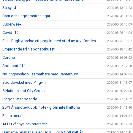
Så synd
2020-05-13 12:23
Barn och ungdomsträningar
2020-04-28 11:25
Superweek
2020-03-30 13:09
Covid -19
2020-03-26 14:04
Fler i Rugbyrörelse ett projekt med stöd av Arvsfonden
2020-03-25 13:37
Erbjudande från sponsorhuset
2020-03-18 13:42
Corona
2020-03-16 08:03
Sponsorträff
2020-03-07 17:28
Ny Pingvinshop i samarbete med Canterbury
2020-02-14 09:05
Sportlovskul med Pingvin
2020-01-31 11:07
6 Nations and City Gross
2020-01-30 22:06
Pingvin letar boende
2020-01-27 11:52
25/1 Årsmöte/Klubbmöte - glöm inte kvittona
2020-01-21 19:50
Panta mera!
2020-01-14 21:37
Är Du vår nya sekreterare?
2020-01-08 17:23
Damerna önskar alla en God jul och Gott nytt år!
2019-12-24 12:41