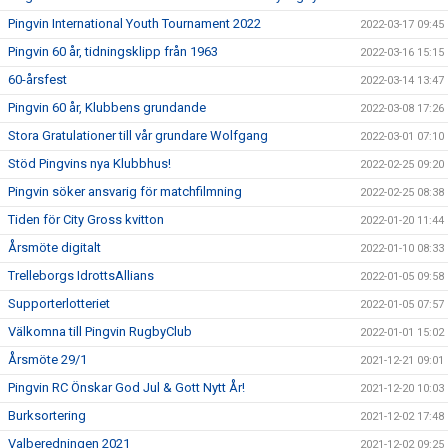
Pingvin International Youth Tournament 2022
2022-03-17 09:45
Pingvin 60 år, tidningsklipp från 1963
2022-03-16 15:15
60-årsfest
2022-03-14 13:47
Pingvin 60 år, Klubbens grundande
2022-03-08 17:26
Stora Gratulationer till vår grundare Wolfgang
2022-03-01 07:10
Stöd Pingvins nya Klubbhus!
2022-02-25 09:20
Pingvin söker ansvarig för matchfilmning
2022-02-25 08:38
Tiden för City Gross kvitton
2022-01-20 11:44
Årsmöte digitalt
2022-01-10 08:33
Trelleborgs IdrottsAllians
2022-01-05 09:58
Supporterlotteriet
2022-01-05 07:57
Välkomna till Pingvin RugbyClub
2022-01-01 15:02
Årsmöte 29/1
2021-12-21 09:01
Pingvin RC Önskar God Jul & Gott Nytt År!
2021-12-20 10:03
Burksortering
2021-12-02 17:48
Valberedningen 2021
2021-12-02 09:25