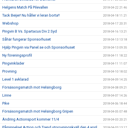
Helgens Match På Pilevallen
2018-04-22 21:46
Tack Beijer! Nu håller vi leran borta!!
2018-04-18 11:21
Webshop
2018-04-17 20:31
Pingvin B Vs. Spartacus Div 2 Syd
2018-04-16 13:21
Såhär fungerar Sponsorhuset
2018-04-13 13:18
Hjälp Pingvin via Panel.se och Sponsorhuset
2018-04-13 09:35
Ny föreningsprofil
2018-04-11 18:22
Pingvinkläder
2018-04-11 11:07
Provning
2018-04-10 18:02
Level 1 avklarad
2018-04-09 14:25
Försäsongsmatch mot Helsingborg
2018-04-08 09:21
Linne
2018-04-07 14:26
Pike
2018-04-06 18:44
Försäsongsmatch mot Helsingborg Gripen
2018-04-05 07:48
Ändring Actionsport kommer 11/4
2018-04-03 20:21
Påminnelse! Action och Trend utprovningskväll den 4 april
2018-04-03 13:17