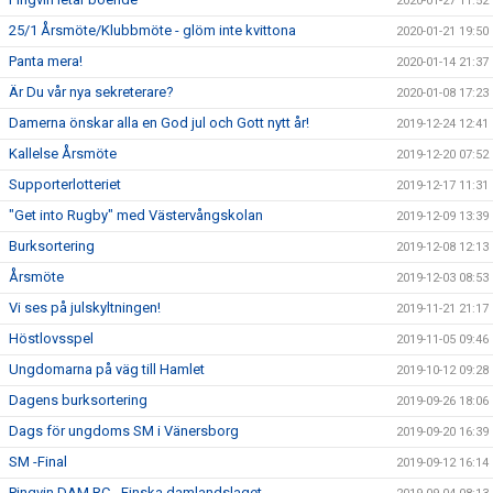
2020-01-27 11:52
25/1 Årsmöte/Klubbmöte - glöm inte kvittona
2020-01-21 19:50
Panta mera!
2020-01-14 21:37
Är Du vår nya sekreterare?
2020-01-08 17:23
Damerna önskar alla en God jul och Gott nytt år!
2019-12-24 12:41
Kallelse Årsmöte
2019-12-20 07:52
Supporterlotteriet
2019-12-17 11:31
"Get into Rugby" med Västervångskolan
2019-12-09 13:39
Burksortering
2019-12-08 12:13
Årsmöte
2019-12-03 08:53
Vi ses på julskyltningen!
2019-11-21 21:17
Höstlovsspel
2019-11-05 09:46
Ungdomarna på väg till Hamlet
2019-10-12 09:28
Dagens burksortering
2019-09-26 18:06
Dags för ungdoms SM i Vänersborg
2019-09-20 16:39
SM -Final
2019-09-12 16:14
Pingvin DAM RC - Finska damlandslaget