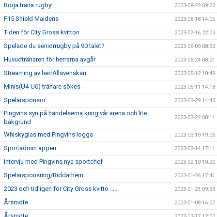
Börja träna rugby!
2023-08-22 09:23
F15 Shield Maidens
2023-08-18 14:06
Tiden för City Gross kvitton
2023-07-16 22:03
Spelade du seniorrugby på 90 talet?
2023-06-09 08:32
Huvudtränaren för herrarna avgår
2023-05-24 08:21
Streaming av herrAllsvenskan
2023-05-12 10:49
Minis(U4-U6) tränare sökes
2023-05-11 14:18
Spelarsponsor
2023-03-29 14:43
Pingvins syn på händelserna kring vår arena och lite
2023-03-22 08:11
bakgrund
Whiskyglas med Pingvins logga
2023-03-19 19:06
Sportadmin appen
2023-03-14 17:11
Intervju med Pingvins nya sportchef
2023-02-10 10:20
Spelarsponsring/Riddarhem
2023-01-26 17:41
2023 och tid igen för City Gross kvitto ......
2023-01-21 09:33
Årsmöte
2023-01-08 16:27
Årsmöte
2022-12-17 12:00