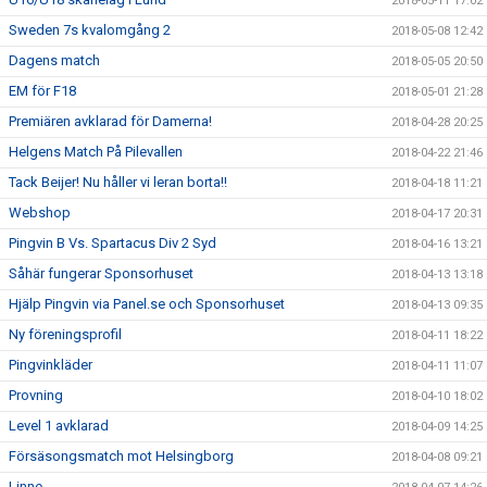
2018-05-11 17:02
Sweden 7s kvalomgång 2
2018-05-08 12:42
Dagens match
2018-05-05 20:50
EM för F18
2018-05-01 21:28
Premiären avklarad för Damerna!
2018-04-28 20:25
Helgens Match På Pilevallen
2018-04-22 21:46
Tack Beijer! Nu håller vi leran borta!!
2018-04-18 11:21
Webshop
2018-04-17 20:31
Pingvin B Vs. Spartacus Div 2 Syd
2018-04-16 13:21
Såhär fungerar Sponsorhuset
2018-04-13 13:18
Hjälp Pingvin via Panel.se och Sponsorhuset
2018-04-13 09:35
Ny föreningsprofil
2018-04-11 18:22
Pingvinkläder
2018-04-11 11:07
Provning
2018-04-10 18:02
Level 1 avklarad
2018-04-09 14:25
Försäsongsmatch mot Helsingborg
2018-04-08 09:21
Linne