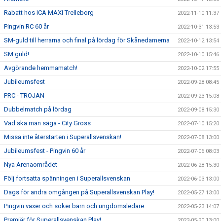
Rabatt hos ICA MAXI Trelleborg
2022-11-10 11:37
Pingvin RC 60 år
2022-10-31 13:53
SM-guld till herrarna och final på lördag för Skånedamerna
2022-10-12 13:54
SM guld!
2022-10-10 15:46
Avgörande hemmamatch!
2022-10-02 17:55
Jubileumsfest
2022-09-28 08:45
PRC - TROJAN
2022-09-23 15:08
Dubbelmatch på lördag
2022-09-08 15:30
Vad ska man säga - City Gross
2022-07-10 15:20
Missa inte återstarten i Superallsvenskan!
2022-07-08 13:00
Jubileumsfest - Pingvin 60 år
2022-07-06 08:03
Nya Arenaområdet
2022-06-28 15:30
Följ fortsatta spänningen i Superallsvenskan
2022-06-03 13:00
Dags för andra omgången på Superallsvenskan Play!
2022-05-27 13:00
Pingvin växer och söker barn och ungdomsledare.
2022-05-23 14:07
Premiär för Superallsvenskan Play!
2022-05-20 13:00