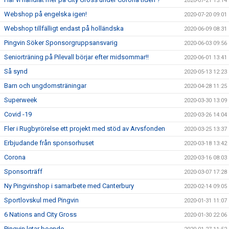
2020-07-21 15:14
Webshop på engelska igen!
2020-07-20 09:01
Webshop tillfälligt endast på holländska
2020-06-09 08:31
Pingvin Söker Sponsorgruppsansvarig
2020-06-03 09:56
Seniorträning på Pilevall börjar efter midsommar!!
2020-06-01 13:41
Så synd
2020-05-13 12:23
Barn och ungdomsträningar
2020-04-28 11:25
Superweek
2020-03-30 13:09
Covid -19
2020-03-26 14:04
Fler i Rugbyrörelse ett projekt med stöd av Arvsfonden
2020-03-25 13:37
Erbjudande från sponsorhuset
2020-03-18 13:42
Corona
2020-03-16 08:03
Sponsorträff
2020-03-07 17:28
Ny Pingvinshop i samarbete med Canterbury
2020-02-14 09:05
Sportlovskul med Pingvin
2020-01-31 11:07
6 Nations and City Gross
2020-01-30 22:06
Pingvin letar boende