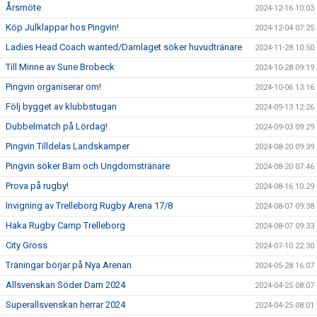
Årsmöte
2024-12-16 10:03
Köp Julklappar hos Pingvin!
2024-12-04 07:25
Ladies Head Coach wanted/Damlaget söker huvudtränare
2024-11-28 10:50
Till Minne av Sune Brobeck
2024-10-28 09:19
Pingvin organiserar om!
2024-10-06 13:16
Följ bygget av klubbstugan
2024-09-13 12:26
Dubbelmatch på Lördag!
2024-09-03 09:29
Pingvin Tilldelas Landskamper
2024-08-20 09:39
Pingvin söker Barn och Ungdomstränare
2024-08-20 07:46
Prova på rugby!
2024-08-16 10:29
Invigning av Trelleborg Rugby Arena 17/8
2024-08-07 09:38
Haka Rugby Camp Trelleborg
2024-08-07 09:33
City Gross
2024-07-10 22:30
Träningar börjar på Nya Arenan
2024-05-28 16:07
Allsvenskan Söder Dam 2024
2024-04-25 08:07
Superallsvenskan herrar 2024
2024-04-25 08:01