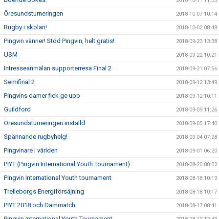
2018-10-11 11:35
Öresundsturneringen
2018-10-07 10:14
Rugby i skolan!
2018-10-02 08:48
Pingvin vänner! Stöd Pingvin, helt gratis!
2018-09-23 13:38
USM
2018-09-22 10:21
Intresseanmälan supporterresa Final 2
2018-09-21 07:56
Semifinal 2
2018-09-12 13:49
Pingvins damer fick ge upp
2018-09-12 10:11
Guildford
2018-09-09 11:26
Öresundsturneringen inställd
2018-09-05 17:40
Spännande rugbyhelg!
2018-09-04 07:28
Pingvinare i världen
2018-09-01 06:20
PIYT (Pingvin International Youth Tournament)
2018-08-20 08:02
Pingvin International Youth tournament
2018-08-18 10:19
Trelleborgs Energiförsäjning
2018-08-18 10:17
PIYT 2018 och Dammatch
2018-08-17 08:41
Pingvin International Youth Tournament