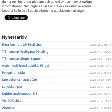
ÖVRIGT
damer och herrar) är på plats och tar del av den mycket nyttiga
informationen. Naturligtvis är alla andra också varmt välkomna.
Separat kallelse till spelare kommer att skickas mailvägen.
ENGLISH
WEBSHOP
ANTIDOPING
Nyhetsarkiv
Extra Årsmöte 25/8 Kallelse
LIU GYMNASIUM-RUGBY
2026-08-07 08:15
Till minne av Wolfgang Österling
2026-07-01 22:36
Till minne av Jörgen Kaptein
2026-06-11 13:53
Action och Trend besöker Pingvin
2026-05-15 17:42
Penguins 16 Maj
2026-05-07 09:43
Spelschema herrar 2026
2026-04-28 16:07
Landskamper
2026-02-27 12:36
Dubbellandskamper 4/4
2026-02-11 07:49
Vår DoR slutar
2026-01-27 11:43
Årsmöte
2025-11-24 07:51