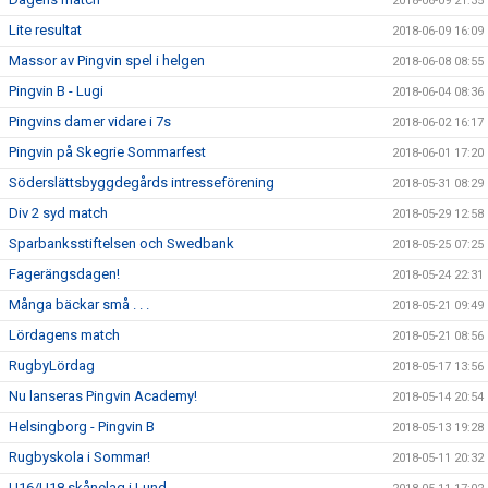
2018-06-09 21:35
Lite resultat
2018-06-09 16:09
Massor av Pingvin spel i helgen
2018-06-08 08:55
Pingvin B - Lugi
2018-06-04 08:36
Pingvins damer vidare i 7s
2018-06-02 16:17
Pingvin på Skegrie Sommarfest
2018-06-01 17:20
Söderslättsbyggdegårds intresseförening
2018-05-31 08:29
Div 2 syd match
2018-05-29 12:58
Sparbanksstiftelsen och Swedbank
2018-05-25 07:25
Fagerängsdagen!
2018-05-24 22:31
Många bäckar små . . .
2018-05-21 09:49
Lördagens match
2018-05-21 08:56
RugbyLördag
2018-05-17 13:56
Nu lanseras Pingvin Academy!
2018-05-14 20:54
Helsingborg - Pingvin B
2018-05-13 19:28
Rugbyskola i Sommar!
2018-05-11 20:32
U16/U18 skånelag i Lund