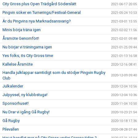
City Gross plus Open Trädgård Söderslätt
2021-06-17 20:05
Pingvin söker en Turnerings/Festival-General
2021-05-24 10:53
Är du Pingvins nya Marknadsansvarig?
2021-03-01 15:55
Minis börja träna igen
2021-02-02 11:56
Årsmöte Genomfört!
2021-02-01 09:48
Nu börjar vi träningarna igen
2021-01-25 09:44
Yes folks, its City Gross time
2021-01-13 16:58
Kallelse Årsmöte
2020-12-16 08:41
Handla julklappar samtidigt som du stödjer Pingvin Rugby
2020-12-09 09:40
Club
Julkalender
2020-12-04 10:56
Julpyssel, ny klubbstuga!
2020-12-04 10:36
Sponsorhuset!
2020-11-04 10:50
Nu Drar vi igång Gå Rugby!
2020-10-23 21:54
Gå Rugby
2020-10-18 17:36
Pilevallen
2020-08-28 07:44
Har vi handlat mer på City Gross under Corona tiden ?