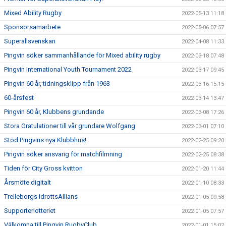
Mixed Ability Rugby
2022-05-13 11:18
Sponsorsamarbete
2022-05-06 07:57
Superallsvenskan
2022-04-08 11:33
Pingvin söker sammanhållande för Mixed ability rugby
2022-03-18 07:48
Pingvin International Youth Tournament 2022
2022-03-17 09:45
Pingvin 60 år, tidningsklipp från 1963
2022-03-16 15:15
60-årsfest
2022-03-14 13:47
Pingvin 60 år, Klubbens grundande
2022-03-08 17:26
Stora Gratulationer till vår grundare Wolfgang
2022-03-01 07:10
Stöd Pingvins nya Klubbhus!
2022-02-25 09:20
Pingvin söker ansvarig för matchfilmning
2022-02-25 08:38
Tiden för City Gross kvitton
2022-01-20 11:44
Årsmöte digitalt
2022-01-10 08:33
Trelleborgs IdrottsAllians
2022-01-05 09:58
Supporterlotteriet
2022-01-05 07:57
Välkomna till Pingvin RugbyClub
2022-01-01 15:02