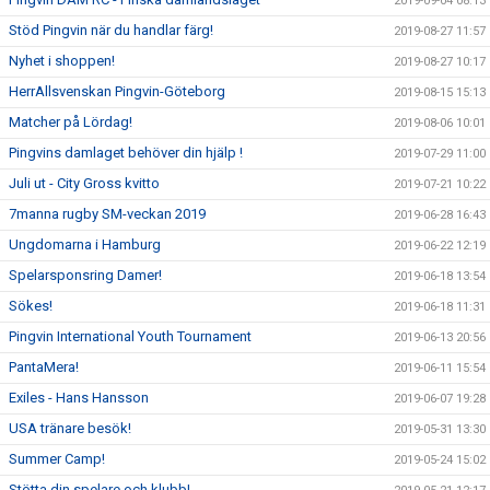
2019-09-04 08:13
Stöd Pingvin när du handlar färg!
2019-08-27 11:57
Nyhet i shoppen!
2019-08-27 10:17
HerrAllsvenskan Pingvin-Göteborg
2019-08-15 15:13
Matcher på Lördag!
2019-08-06 10:01
Pingvins damlaget behöver din hjälp !
2019-07-29 11:00
Juli ut - City Gross kvitto
2019-07-21 10:22
7manna rugby SM-veckan 2019
2019-06-28 16:43
Ungdomarna i Hamburg
2019-06-22 12:19
Spelarsponsring Damer!
2019-06-18 13:54
Sökes!
2019-06-18 11:31
Pingvin International Youth Tournament
2019-06-13 20:56
PantaMera!
2019-06-11 15:54
Exiles - Hans Hansson
2019-06-07 19:28
USA tränare besök!
2019-05-31 13:30
Summer Camp!
2019-05-24 15:02
Stötta din spelare och klubb!