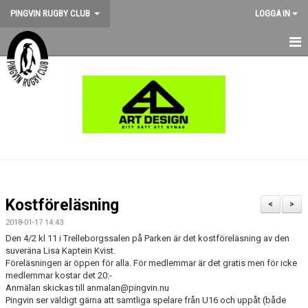
PINGVIN RUGBY CLUB
LOGGA IN
HEM
NYHETER
KALENDER
OM KLUBBEN
STÖD PINGVIN
Kostföreläsning
<
>
BILDGALLERI
2018-01-17 14:43
Den 4/2 kl 11 i Trelleborgssalen på Parken är det kostföreläsning av den
suveräna Lisa Kaptein Kvist.
MEDLEMSKAP
Föreläsningen är öppen för alla. För medlemmar är det gratis men för icke
medlemmar kostar det 20:-
MATCHER
Anmälan skickas till anmalan@pingvin.nu
Pingvin ser väldigt gärna att samtliga spelare från U16 och uppåt (både