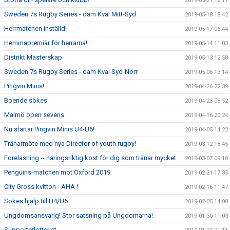
2019-05-21 12:17
Sweden 7s Rugby Series - dam Kval Mitt-Syd
2019-05-18 18:42
Herrmatchen inställd!
2019-05-17 06:44
Hemmapremiär för herrarna!
2019-05-14 11:03
Distrikt Mästerskap
2019-05-13 12:58
Sweden 7s Rugby Series - dam Kval Syd-Norr
2019-05-06 13:14
Pingvin Minis!
2019-04-26 22:39
Boende sökes
2019-04-23 08:52
Malmö open sevens
2019-04-16 20:24
Nu startar Pingvin Minis U4-U6!
2019-04-05 14:22
Tränarmöte med nya Director of youth rugby!
2019-03-12 18:45
Foreläsning -- näringsriktig kost för dig som tränar mycket
2019-03-07 09:10
Penguins-matchen mot Oxford 2019
2019-02-21 17:35
City Gross kvitton - AHA !
2019-02-16 11:47
Sökes hjälp till U4/U6
2019-02-05 14:00
Ungdomsansvarig! Stor satsning på Ungdomarna!
2019-01-30 11:03
Supporterlotteriet