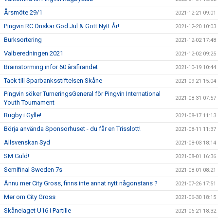
Årsmöte 29/1
2021-12-21 09:01
Pingvin RC Önskar God Jul & Gott Nytt År!
2021-12-20 10:03
Burksortering
2021-12-02 17:48
Valberedningen 2021
2021-12-02 09:25
Brainstorming inför 60 årsfirandet
2021-10-19 10:44
Tack till Sparbanksstiftelsen Skåne
2021-09-21 15:04
Pingvin söker TurneringsGeneral för Pingvin International
2021-08-31 07:57
Youth Tournament
Rugby i Gylle!
2021-08-17 11:13
Börja använda Sponsorhuset - du får en Trisslott!
2021-08-11 11:37
Allsvenskan Syd
2021-08-03 18:14
SM Guld!
2021-08-01 16:36
Semifinal Sweden 7s
2021-08-01 08:21
Ännu mer City Gross, finns inte annat nytt någonstans ?
2021-07-26 17:51
Mer om City Gross
2021-06-30 18:15
Skånelaget U16 i Partille
2021-06-21 18:32