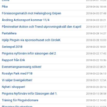
2018-04-07 14:26
Pike
2018-04-06 18:44
Försäsongsmatch mot Helsingborg Gripen
2018-04-05 07:48
Ändring Actionsport kommer 11/4
2018-04-03 20:21
Påminnelse! Action och Trend utprovningskväll den 4 april
2018-04-03 13:17
PantaMera
2018-03-28 14:27
Hjälp Pingvin via sponsorhuset och CircleK
2018-03-28 10:03
Seriespel 2018
2018-03-25 18:01
Pingvins nyförvärv inför säsongen del 2
2018-03-22 17:45
Rapport från Erik
2018-03-22 10:36
Evenemangsansvarig sökes!
2018-03-22 08:21
Rosslyn Park med F18
2018-03-22 06:13
Vi säljer Sverigelotten!
2018-03-21 12:54
Nyhet i shoppen!
2018-03-20 20:16
Pingvins Nyförvärv inför Säsongen del 1.
2018-03-15 08:58
Träning för Pingvindomare
2018-03-12 14:45
Planering för styrelsen