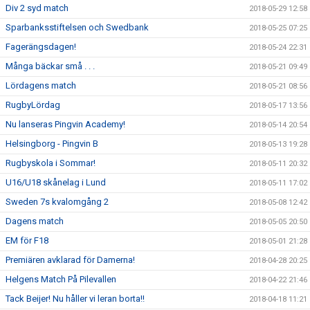
Div 2 syd match
2018-05-29 12:58
Sparbanksstiftelsen och Swedbank
2018-05-25 07:25
Fagerängsdagen!
2018-05-24 22:31
Många bäckar små . . .
2018-05-21 09:49
Lördagens match
2018-05-21 08:56
RugbyLördag
2018-05-17 13:56
Nu lanseras Pingvin Academy!
2018-05-14 20:54
Helsingborg - Pingvin B
2018-05-13 19:28
Rugbyskola i Sommar!
2018-05-11 20:32
U16/U18 skånelag i Lund
2018-05-11 17:02
Sweden 7s kvalomgång 2
2018-05-08 12:42
Dagens match
2018-05-05 20:50
EM för F18
2018-05-01 21:28
Premiären avklarad för Damerna!
2018-04-28 20:25
Helgens Match På Pilevallen
2018-04-22 21:46
Tack Beijer! Nu håller vi leran borta!!
2018-04-18 11:21