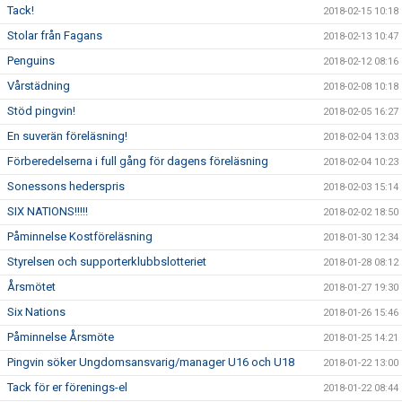
Tack!
2018-02-15 10:18
Stolar från Fagans
2018-02-13 10:47
Penguins
2018-02-12 08:16
Vårstädning
2018-02-08 10:18
Stöd pingvin!
2018-02-05 16:27
En suverän föreläsning!
2018-02-04 13:03
Förberedelserna i full gång för dagens föreläsning
2018-02-04 10:23
Sonessons hederspris
2018-02-03 15:14
SIX NATIONS!!!!!
2018-02-02 18:50
Påminnelse Kostföreläsning
2018-01-30 12:34
Styrelsen och supporterklubbslotteriet
2018-01-28 08:12
Årsmötet
2018-01-27 19:30
Six Nations
2018-01-26 15:46
Påminnelse Årsmöte
2018-01-25 14:21
Pingvin söker Ungdomsansvarig/manager U16 och U18
2018-01-22 13:00
Tack för er förenings-el
2018-01-22 08:44