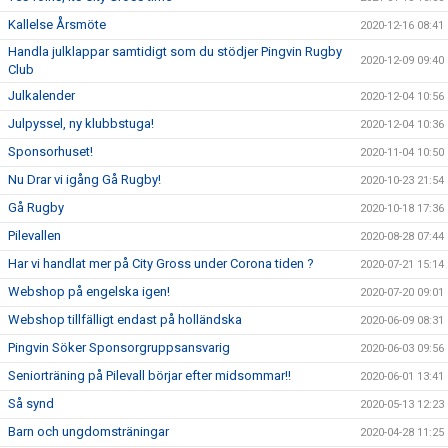
Kallelse Årsmöte
2020-12-16 08:41
Handla julklappar samtidigt som du stödjer Pingvin Rugby
2020-12-09 09:40
Club
Julkalender
2020-12-04 10:56
Julpyssel, ny klubbstuga!
2020-12-04 10:36
Sponsorhuset!
2020-11-04 10:50
Nu Drar vi igång Gå Rugby!
2020-10-23 21:54
Gå Rugby
2020-10-18 17:36
Pilevallen
2020-08-28 07:44
Har vi handlat mer på City Gross under Corona tiden ?
2020-07-21 15:14
Webshop på engelska igen!
2020-07-20 09:01
Webshop tillfälligt endast på holländska
2020-06-09 08:31
Pingvin Söker Sponsorgruppsansvarig
2020-06-03 09:56
Seniorträning på Pilevall börjar efter midsommar!!
2020-06-01 13:41
Så synd
2020-05-13 12:23
Barn och ungdomsträningar
2020-04-28 11:25