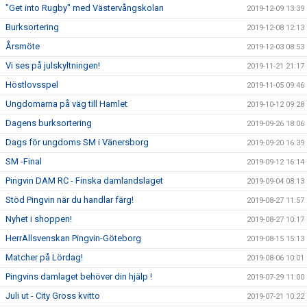
"Get into Rugby" med Västervångskolan
2019-12-09 13:39
Burksortering
2019-12-08 12:13
Årsmöte
2019-12-03 08:53
Vi ses på julskyltningen!
2019-11-21 21:17
Höstlovsspel
2019-11-05 09:46
Ungdomarna på väg till Hamlet
2019-10-12 09:28
Dagens burksortering
2019-09-26 18:06
Dags för ungdoms SM i Vänersborg
2019-09-20 16:39
SM -Final
2019-09-12 16:14
Pingvin DAM RC - Finska damlandslaget
2019-09-04 08:13
Stöd Pingvin när du handlar färg!
2019-08-27 11:57
Nyhet i shoppen!
2019-08-27 10:17
HerrAllsvenskan Pingvin-Göteborg
2019-08-15 15:13
Matcher på Lördag!
2019-08-06 10:01
Pingvins damlaget behöver din hjälp !
2019-07-29 11:00
Juli ut - City Gross kvitto
2019-07-21 10:22