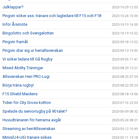
Julklappar?
2023-10-29 12:03
Pingvin söker ass. tränare och lagledare till F15 och F18
2023-10-24 10:34
Inför Årsmöte
2023-10-19 16:00
Bingolotto och Sverigelotten
2023-10-19 15:52
Pingvin framåt
2023-09-18 13:52
Pingvin drar sig ur herrallsvenskan
2023-09-13 19:45
Vi söker ledare till Gå Rugby
2023-09-05 11:47
Mixed Ability Träningar
2023-08-29 13:21
Allsvenskan Herr PRC-Lugi
2023-08-25 07:59
Börja träna rugby!
2023-08-22 09:23
F15 Shield Maidens
2023-08-18 14:06
Tiden för City Gross kvitton
2023-07-16 22:03
Spelade du seniorrugby på 90 talet?
2023-06-09 08:32
Huvudtränaren för herrarna avgår
2023-05-24 08:21
Streaming av herrAllsvenskan
2023-05-12 10:49
Minis(U4-U6) tränare sökes
2023-05-11 14:18