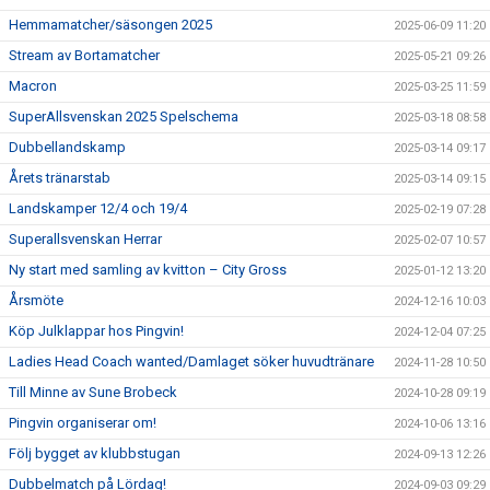
Hemmamatcher/säsongen 2025
2025-06-09 11:20
Stream av Bortamatcher
2025-05-21 09:26
Macron
2025-03-25 11:59
SuperAllsvenskan 2025 Spelschema
2025-03-18 08:58
Dubbellandskamp
2025-03-14 09:17
Årets tränarstab
2025-03-14 09:15
Landskamper 12/4 och 19/4
2025-02-19 07:28
Superallsvenskan Herrar
2025-02-07 10:57
Ny start med samling av kvitton – City Gross
2025-01-12 13:20
Årsmöte
2024-12-16 10:03
Köp Julklappar hos Pingvin!
2024-12-04 07:25
Ladies Head Coach wanted/Damlaget söker huvudtränare
2024-11-28 10:50
Till Minne av Sune Brobeck
2024-10-28 09:19
Pingvin organiserar om!
2024-10-06 13:16
Följ bygget av klubbstugan
2024-09-13 12:26
Dubbelmatch på Lördag!
2024-09-03 09:29