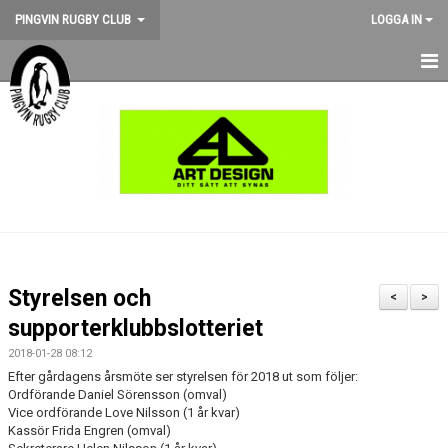
PINGVIN RUGBY CLUB
LOGGA IN
HEM
NYHETER
KALENDER
OM KLUBBEN
STÖD PINGVIN
Styrelsen och
<
>
BILDGALLERI
supporterklubbslotteriet
2018-01-28 08:12
MEDLEMSKAP
Efter gårdagens årsmöte ser styrelsen för 2018 ut som följer:
Ordförande Daniel Sörensson (omval)
MATCHER
Vice ordförande Love Nilsson (1 år kvar)
Kassör Frida Engren (omval)