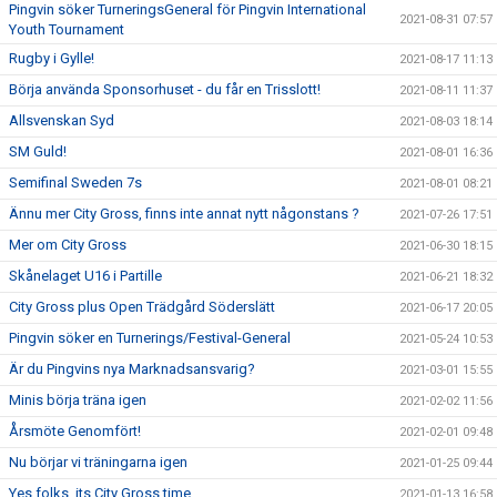
Pingvin söker TurneringsGeneral för Pingvin International
2021-08-31 07:57
Youth Tournament
Rugby i Gylle!
2021-08-17 11:13
Börja använda Sponsorhuset - du får en Trisslott!
2021-08-11 11:37
Allsvenskan Syd
2021-08-03 18:14
SM Guld!
2021-08-01 16:36
Semifinal Sweden 7s
2021-08-01 08:21
Ännu mer City Gross, finns inte annat nytt någonstans ?
2021-07-26 17:51
Mer om City Gross
2021-06-30 18:15
Skånelaget U16 i Partille
2021-06-21 18:32
City Gross plus Open Trädgård Söderslätt
2021-06-17 20:05
Pingvin söker en Turnerings/Festival-General
2021-05-24 10:53
Är du Pingvins nya Marknadsansvarig?
2021-03-01 15:55
Minis börja träna igen
2021-02-02 11:56
Årsmöte Genomfört!
2021-02-01 09:48
Nu börjar vi träningarna igen
2021-01-25 09:44
Yes folks, its City Gross time
2021-01-13 16:58