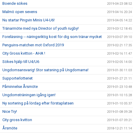
Boende sökes
2019-04-23 08:52
Malmö open sevens
2019-04-16 20:24
Nu startar Pingvin Minis U4-U6!
2019-04-05 14:22
Tränarmöte med nya Director of youth rugby!
2019-03-12 18:45
Foreläsning -- näringsriktig kost för dig som tränar mycket
2019-03-07 09:10
Penguins-matchen mot Oxford 2019
2019-02-21 17:35
City Gross kvitton - AHA !
2019-02-16 11:47
Sökes hjälp till U4/U6
2019-02-05 14:00
Ungdomsansvarig! Stor satsning på Ungdomarna!
2019-01-30 11:03
Supporterlotteriet
2019-01-27 21:11
Påminnelse Årsmöte
2019-01-23 10:48
Ungdomsträningen igång igen!
2019-01-10 15:28
Ny sortering på lördag efter förstaplatsen
2019-01-10 05:37
Nice Try!
2019-01-08 09:28
City gross kvitton
2019-01-07 09:21
Årsmöte
2018-12-21 11:14