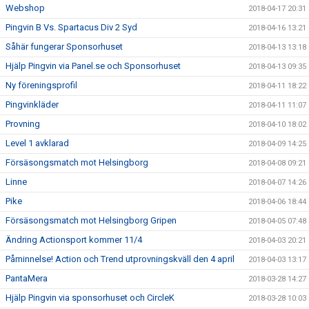
Webshop
2018-04-17 20:31
Pingvin B Vs. Spartacus Div 2 Syd
2018-04-16 13:21
Såhär fungerar Sponsorhuset
2018-04-13 13:18
Hjälp Pingvin via Panel.se och Sponsorhuset
2018-04-13 09:35
Ny föreningsprofil
2018-04-11 18:22
Pingvinkläder
2018-04-11 11:07
Provning
2018-04-10 18:02
Level 1 avklarad
2018-04-09 14:25
Försäsongsmatch mot Helsingborg
2018-04-08 09:21
Linne
2018-04-07 14:26
Pike
2018-04-06 18:44
Försäsongsmatch mot Helsingborg Gripen
2018-04-05 07:48
Ändring Actionsport kommer 11/4
2018-04-03 20:21
Påminnelse! Action och Trend utprovningskväll den 4 april
2018-04-03 13:17
PantaMera
2018-03-28 14:27
Hjälp Pingvin via sponsorhuset och CircleK
2018-03-28 10:03