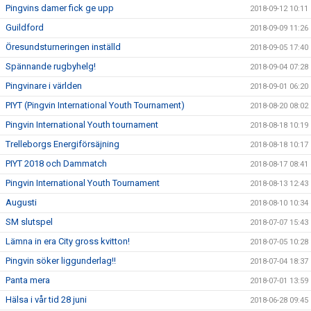
Pingvins damer fick ge upp
2018-09-12 10:11
Guildford
2018-09-09 11:26
Öresundsturneringen inställd
2018-09-05 17:40
Spännande rugbyhelg!
2018-09-04 07:28
Pingvinare i världen
2018-09-01 06:20
PIYT (Pingvin International Youth Tournament)
2018-08-20 08:02
Pingvin International Youth tournament
2018-08-18 10:19
Trelleborgs Energiförsäjning
2018-08-18 10:17
PIYT 2018 och Dammatch
2018-08-17 08:41
Pingvin International Youth Tournament
2018-08-13 12:43
Augusti
2018-08-10 10:34
SM slutspel
2018-07-07 15:43
Lämna in era City gross kvitton!
2018-07-05 10:28
Pingvin söker liggunderlag!!
2018-07-04 18:37
Panta mera
2018-07-01 13:59
Hälsa i vår tid 28 juni
2018-06-28 09:45