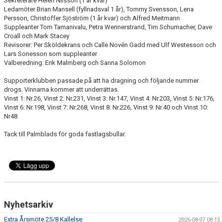
Sekreterare Helen Nilsson (1 år kvar)
ÖVRIGT
Ledamöter Brian Mansell (fyllnadsval 1 år), Tommy Svensson, Lena
Persson, Christoffer Sjöström (1 år kvar) och Alfred Meitmann
ENGLISH
Suppleanter Tom Tamanivalu, Petra Wennerstrand, Tim Schumacher, Dave
Croall och Mark Stacey
Revisorer: Per Sköldekrans och Calle Novén Gadd med Ulf Westesson och
WEBSHOP
Lars Sonesson som suppleanter
Valberedning: Erik Malmberg och Sanna Solomon
ANTIDOPING
Supporterklubben passade på att ha dragning och följande nummer
LIU GYMNASIUM-RUGBY
drogs. Vinnarna kommer att underrättas.
Vinst 1: Nr.26, Vinst 2: Nr.231, Vinst 3: Nr.147, Vinst 4: Nr.203, Vinst 5: Nr.176,
Vinst 6: Nr.198, Vinst 7: Nr.268, Vinst 8: Nr.226, Vinst 9: Nr.40 och Vinst 10:
Nr48
Tack till Palmblads för goda fastlagsbullar.
Nyhetsarkiv
Extra Årsmöte 25/8 Kallelse
2026-08-07 08:15