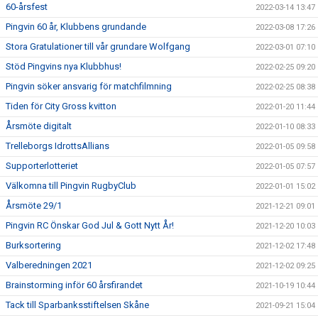
60-årsfest
2022-03-14 13:47
Pingvin 60 år, Klubbens grundande
2022-03-08 17:26
Stora Gratulationer till vår grundare Wolfgang
2022-03-01 07:10
Stöd Pingvins nya Klubbhus!
2022-02-25 09:20
Pingvin söker ansvarig för matchfilmning
2022-02-25 08:38
Tiden för City Gross kvitton
2022-01-20 11:44
Årsmöte digitalt
2022-01-10 08:33
Trelleborgs IdrottsAllians
2022-01-05 09:58
Supporterlotteriet
2022-01-05 07:57
Välkomna till Pingvin RugbyClub
2022-01-01 15:02
Årsmöte 29/1
2021-12-21 09:01
Pingvin RC Önskar God Jul & Gott Nytt År!
2021-12-20 10:03
Burksortering
2021-12-02 17:48
Valberedningen 2021
2021-12-02 09:25
Brainstorming inför 60 årsfirandet
2021-10-19 10:44
Tack till Sparbanksstiftelsen Skåne
2021-09-21 15:04