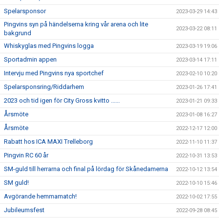
Spelarsponsor
2023-03-29 14:43
Pingvins syn på händelserna kring vår arena och lite
2023-03-22 08:11
bakgrund
Whiskyglas med Pingvins logga
2023-03-19 19:06
Sportadmin appen
2023-03-14 17:11
Intervju med Pingvins nya sportchef
2023-02-10 10:20
Spelarsponsring/Riddarhem
2023-01-26 17:41
2023 och tid igen för City Gross kvitto ......
2023-01-21 09:33
Årsmöte
2023-01-08 16:27
Årsmöte
2022-12-17 12:00
Rabatt hos ICA MAXI Trelleborg
2022-11-10 11:37
Pingvin RC 60 år
2022-10-31 13:53
SM-guld till herrarna och final på lördag för Skånedamerna
2022-10-12 13:54
SM guld!
2022-10-10 15:46
Avgörande hemmamatch!
2022-10-02 17:55
Jubileumsfest
2022-09-28 08:45