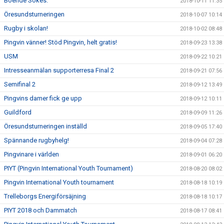
Boende Sökes.
2018-10-11 11:35
Öresundsturneringen
2018-10-07 10:14
Rugby i skolan!
2018-10-02 08:48
Pingvin vänner! Stöd Pingvin, helt gratis!
2018-09-23 13:38
USM
2018-09-22 10:21
Intresseanmälan supporterresa Final 2
2018-09-21 07:56
Semifinal 2
2018-09-12 13:49
Pingvins damer fick ge upp
2018-09-12 10:11
Guildford
2018-09-09 11:26
Öresundsturneringen inställd
2018-09-05 17:40
Spännande rugbyhelg!
2018-09-04 07:28
Pingvinare i världen
2018-09-01 06:20
PIYT (Pingvin International Youth Tournament)
2018-08-20 08:02
Pingvin International Youth tournament
2018-08-18 10:19
Trelleborgs Energiförsäjning
2018-08-18 10:17
PIYT 2018 och Dammatch
2018-08-17 08:41