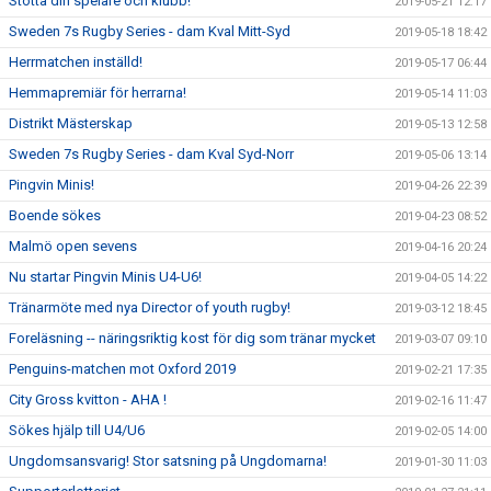
Stötta din spelare och klubb!
2019-05-21 12:17
Sweden 7s Rugby Series - dam Kval Mitt-Syd
2019-05-18 18:42
Herrmatchen inställd!
2019-05-17 06:44
Hemmapremiär för herrarna!
2019-05-14 11:03
Distrikt Mästerskap
2019-05-13 12:58
Sweden 7s Rugby Series - dam Kval Syd-Norr
2019-05-06 13:14
Pingvin Minis!
2019-04-26 22:39
Boende sökes
2019-04-23 08:52
Malmö open sevens
2019-04-16 20:24
Nu startar Pingvin Minis U4-U6!
2019-04-05 14:22
Tränarmöte med nya Director of youth rugby!
2019-03-12 18:45
Foreläsning -- näringsriktig kost för dig som tränar mycket
2019-03-07 09:10
Penguins-matchen mot Oxford 2019
2019-02-21 17:35
City Gross kvitton - AHA !
2019-02-16 11:47
Sökes hjälp till U4/U6
2019-02-05 14:00
Ungdomsansvarig! Stor satsning på Ungdomarna!
2019-01-30 11:03