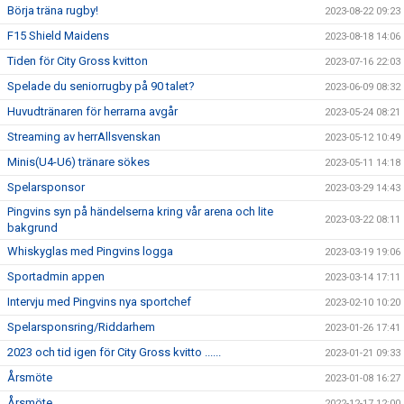
Börja träna rugby!
2023-08-22 09:23
F15 Shield Maidens
2023-08-18 14:06
Tiden för City Gross kvitton
2023-07-16 22:03
Spelade du seniorrugby på 90 talet?
2023-06-09 08:32
Huvudtränaren för herrarna avgår
2023-05-24 08:21
Streaming av herrAllsvenskan
2023-05-12 10:49
Minis(U4-U6) tränare sökes
2023-05-11 14:18
Spelarsponsor
2023-03-29 14:43
Pingvins syn på händelserna kring vår arena och lite
2023-03-22 08:11
bakgrund
Whiskyglas med Pingvins logga
2023-03-19 19:06
Sportadmin appen
2023-03-14 17:11
Intervju med Pingvins nya sportchef
2023-02-10 10:20
Spelarsponsring/Riddarhem
2023-01-26 17:41
2023 och tid igen för City Gross kvitto ......
2023-01-21 09:33
Årsmöte
2023-01-08 16:27
Årsmöte
2022-12-17 12:00