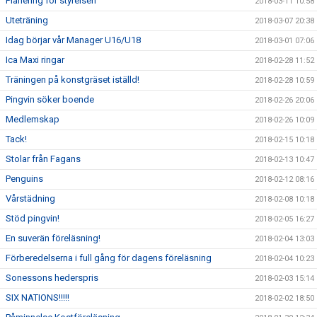
Planering för styrelsen
2018-03-11 10:58
Uteträning
2018-03-07 20:38
Idag börjar vår Manager U16/U18
2018-03-01 07:06
Ica Maxi ringar
2018-02-28 11:52
Träningen på konstgräset iställd!
2018-02-28 10:59
Pingvin söker boende
2018-02-26 20:06
Medlemskap
2018-02-26 10:09
Tack!
2018-02-15 10:18
Stolar från Fagans
2018-02-13 10:47
Penguins
2018-02-12 08:16
Vårstädning
2018-02-08 10:18
Stöd pingvin!
2018-02-05 16:27
En suverän föreläsning!
2018-02-04 13:03
Förberedelserna i full gång för dagens föreläsning
2018-02-04 10:23
Sonessons hederspris
2018-02-03 15:14
SIX NATIONS!!!!!
2018-02-02 18:50