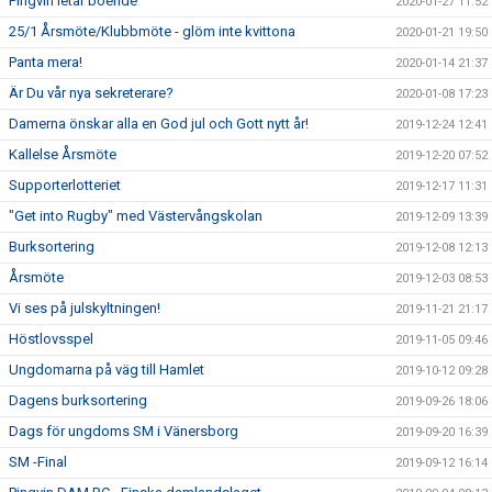
Pingvin letar boende
2020-01-27 11:52
25/1 Årsmöte/Klubbmöte - glöm inte kvittona
2020-01-21 19:50
Panta mera!
2020-01-14 21:37
Är Du vår nya sekreterare?
2020-01-08 17:23
Damerna önskar alla en God jul och Gott nytt år!
2019-12-24 12:41
Kallelse Årsmöte
2019-12-20 07:52
Supporterlotteriet
2019-12-17 11:31
"Get into Rugby" med Västervångskolan
2019-12-09 13:39
Burksortering
2019-12-08 12:13
Årsmöte
2019-12-03 08:53
Vi ses på julskyltningen!
2019-11-21 21:17
Höstlovsspel
2019-11-05 09:46
Ungdomarna på väg till Hamlet
2019-10-12 09:28
Dagens burksortering
2019-09-26 18:06
Dags för ungdoms SM i Vänersborg
2019-09-20 16:39
SM -Final
2019-09-12 16:14