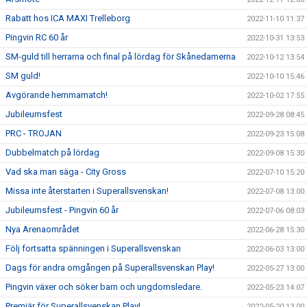
Rabatt hos ICA MAXI Trelleborg
2022-11-10 11:37
Pingvin RC 60 år
2022-10-31 13:53
SM-guld till herrarna och final på lördag för Skånedamerna
2022-10-12 13:54
SM guld!
2022-10-10 15:46
Avgörande hemmamatch!
2022-10-02 17:55
Jubileumsfest
2022-09-28 08:45
PRC - TROJAN
2022-09-23 15:08
Dubbelmatch på lördag
2022-09-08 15:30
Vad ska man säga - City Gross
2022-07-10 15:20
Missa inte återstarten i Superallsvenskan!
2022-07-08 13:00
Jubileumsfest - Pingvin 60 år
2022-07-06 08:03
Nya Arenaområdet
2022-06-28 15:30
Följ fortsatta spänningen i Superallsvenskan
2022-06-03 13:00
Dags för andra omgången på Superallsvenskan Play!
2022-05-27 13:00
Pingvin växer och söker barn och ungdomsledare.
2022-05-23 14:07
Premiär för Superallsvenskan Play!
2022-05-20 13:00