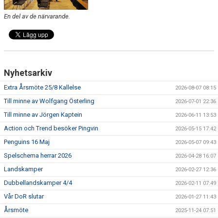
ÖVRIGT
En del av de närvarande.
ENGLISH
WEBSHOP
ANTIDOPING
Nyhetsarkiv
LIU GYMNASIUM-RUGBY
Extra Årsmöte 25/8 Kallelse
2026-08-07 08:15
Till minne av Wolfgang Österling
2026-07-01 22:36
Till minne av Jörgen Kaptein
2026-06-11 13:53
Action och Trend besöker Pingvin
2026-05-15 17:42
Penguins 16 Maj
2026-05-07 09:43
Spelschema herrar 2026
2026-04-28 16:07
Landskamper
2026-02-27 12:36
Dubbellandskamper 4/4
2026-02-11 07:49
Vår DoR slutar
2026-01-27 11:43
Årsmöte
2025-11-24 07:51