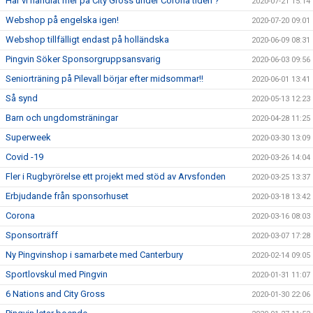
Har vi handlat mer på City Gross under Corona tiden ?
2020-07-21 15:14
Webshop på engelska igen!
2020-07-20 09:01
Webshop tillfälligt endast på holländska
2020-06-09 08:31
Pingvin Söker Sponsorgruppsansvarig
2020-06-03 09:56
Seniorträning på Pilevall börjar efter midsommar!!
2020-06-01 13:41
Så synd
2020-05-13 12:23
Barn och ungdomsträningar
2020-04-28 11:25
Superweek
2020-03-30 13:09
Covid -19
2020-03-26 14:04
Fler i Rugbyrörelse ett projekt med stöd av Arvsfonden
2020-03-25 13:37
Erbjudande från sponsorhuset
2020-03-18 13:42
Corona
2020-03-16 08:03
Sponsorträff
2020-03-07 17:28
Ny Pingvinshop i samarbete med Canterbury
2020-02-14 09:05
Sportlovskul med Pingvin
2020-01-31 11:07
6 Nations and City Gross
2020-01-30 22:06