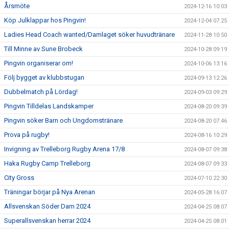
Årsmöte
2024-12-16 10:03
Köp Julklappar hos Pingvin!
2024-12-04 07:25
Ladies Head Coach wanted/Damlaget söker huvudtränare
2024-11-28 10:50
Till Minne av Sune Brobeck
2024-10-28 09:19
Pingvin organiserar om!
2024-10-06 13:16
Följ bygget av klubbstugan
2024-09-13 12:26
Dubbelmatch på Lördag!
2024-09-03 09:29
Pingvin Tilldelas Landskamper
2024-08-20 09:39
Pingvin söker Barn och Ungdomstränare
2024-08-20 07:46
Prova på rugby!
2024-08-16 10:29
Invigning av Trelleborg Rugby Arena 17/8
2024-08-07 09:38
Haka Rugby Camp Trelleborg
2024-08-07 09:33
City Gross
2024-07-10 22:30
Träningar börjar på Nya Arenan
2024-05-28 16:07
Allsvenskan Söder Dam 2024
2024-04-25 08:07
Superallsvenskan herrar 2024
2024-04-25 08:01