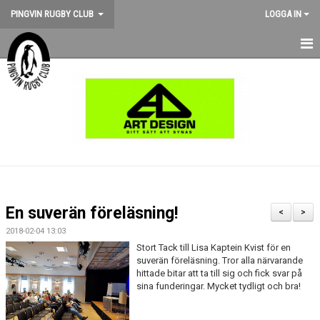
PINGVIN RUGBY CLUB
LOGGA IN
HEM
NYHETER
KALENDER
OM KLUBBEN
STÖD PINGVIN
En suverän föreläsning!
<
>
BILDGALLERI
2018-02-04 13:03
Stort Tack till Lisa Kaptein Kvist för en
MEDLEMSKAP
suverän föreläsning. Tror alla närvarande
hittade bitar att ta till sig och fick svar på
sina funderingar. Mycket tydligt och bra!
MATCHER