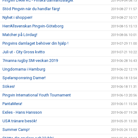
Pingvin DAM RC - Finska damlandslaget
2019-09-04 08:13
Stöd Pingvin när du handlar färg!
2019-08-27 11:57
Nyhet i shoppen!
2019-08-27 10:17
HerrAllsvenskan Pingvin-Göteborg
2019-08-15 15:13
Matcher på Lördag!
2019-08-06 10:01
Pingvins damlaget behöver din hjälp !
2019-07-29 11:00
Juli ut - City Gross kvitto
2019-07-21 10:22
7manna rugby SM-veckan 2019
2019-06-28 16:43
Ungdomarna i Hamburg
2019-06-22 12:19
Spelarsponsring Damer!
2019-06-18 13:54
Sökes!
2019-06-18 11:31
Pingvin International Youth Tournament
2019-06-13 20:56
PantaMera!
2019-06-11 15:54
Exiles - Hans Hansson
2019-06-07 19:28
USA tränare besök!
2019-05-31 13:30
Summer Camp!
2019-05-24 15:02