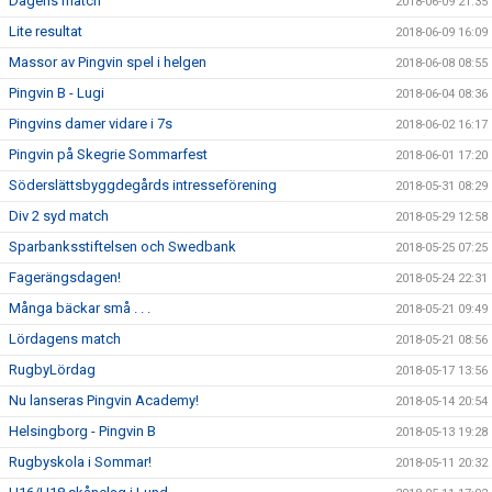
Dagens match
2018-06-09 21:35
Lite resultat
2018-06-09 16:09
Massor av Pingvin spel i helgen
2018-06-08 08:55
Pingvin B - Lugi
2018-06-04 08:36
Pingvins damer vidare i 7s
2018-06-02 16:17
Pingvin på Skegrie Sommarfest
2018-06-01 17:20
Söderslättsbyggdegårds intresseförening
2018-05-31 08:29
Div 2 syd match
2018-05-29 12:58
Sparbanksstiftelsen och Swedbank
2018-05-25 07:25
Fagerängsdagen!
2018-05-24 22:31
Många bäckar små . . .
2018-05-21 09:49
Lördagens match
2018-05-21 08:56
RugbyLördag
2018-05-17 13:56
Nu lanseras Pingvin Academy!
2018-05-14 20:54
Helsingborg - Pingvin B
2018-05-13 19:28
Rugbyskola i Sommar!
2018-05-11 20:32