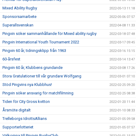
Mixed Ability Rugby
2022-05-13 11:18
Sponsorsamarbete
2022-05-06 07:57
Superallsvenskan
2022-04-08 11:33
Pingvin söker sammanhållande för Mixed ability rugby
2022-03-18 07:48
Pingvin International Youth Tournament 2022
2022-03-17 09:45
Pingvin 60 år, tidningsklipp från 1963
2022-03-16 15:15
60-årsfest
2022-03-14 13:47
Pingvin 60 år, Klubbens grundande
2022-03-08 17:26
Stora Gratulationer till vår grundare Wolfgang
2022-03-01 07:10
Stöd Pingvins nya Klubbhus!
2022-02-25 09:20
Pingvin söker ansvarig för matchfilmning
2022-02-25 08:38
Tiden för City Gross kvitton
2022-01-20 11:44
Årsmöte digitalt
2022-01-10 08:33
Trelleborgs IdrottsAllians
2022-01-05 09:58
Supporterlotteriet
2022-01-05 07:57
Välkomna till Pingvin RugbyClub
2022-01-01 15:02