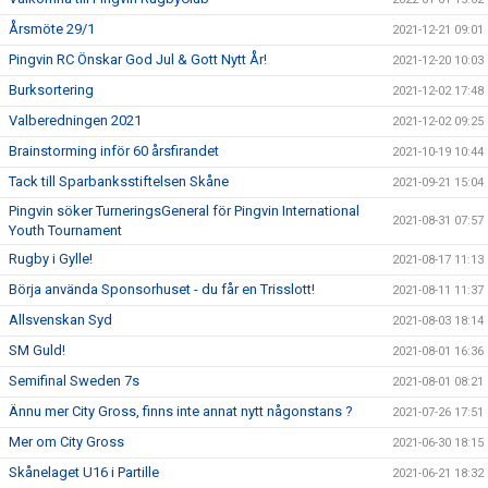
Årsmöte 29/1
2021-12-21 09:01
Pingvin RC Önskar God Jul & Gott Nytt År!
2021-12-20 10:03
Burksortering
2021-12-02 17:48
Valberedningen 2021
2021-12-02 09:25
Brainstorming inför 60 årsfirandet
2021-10-19 10:44
Tack till Sparbanksstiftelsen Skåne
2021-09-21 15:04
Pingvin söker TurneringsGeneral för Pingvin International
2021-08-31 07:57
Youth Tournament
Rugby i Gylle!
2021-08-17 11:13
Börja använda Sponsorhuset - du får en Trisslott!
2021-08-11 11:37
Allsvenskan Syd
2021-08-03 18:14
SM Guld!
2021-08-01 16:36
Semifinal Sweden 7s
2021-08-01 08:21
Ännu mer City Gross, finns inte annat nytt någonstans ?
2021-07-26 17:51
Mer om City Gross
2021-06-30 18:15
Skånelaget U16 i Partille
2021-06-21 18:32