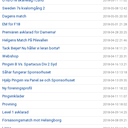
U16/U18 skånelag i Lund
2018-05-11 17:02
Sweden 7s kvalomgång 2
2018-05-08 12:42
Dagens match
2018-05-05 20:50
EM för F18
2018-05-01 21:28
Premiären avklarad för Damerna!
2018-04-28 20:25
Helgens Match På Pilevallen
2018-04-22 21:46
Tack Beijer! Nu håller vi leran borta!!
2018-04-18 11:21
Webshop
2018-04-17 20:31
Pingvin B Vs. Spartacus Div 2 Syd
2018-04-16 13:21
Såhär fungerar Sponsorhuset
2018-04-13 13:18
Hjälp Pingvin via Panel.se och Sponsorhuset
2018-04-13 09:35
Ny föreningsprofil
2018-04-11 18:22
Pingvinkläder
2018-04-11 11:07
Provning
2018-04-10 18:02
Level 1 avklarad
2018-04-09 14:25
Försäsongsmatch mot Helsingborg
2018-04-08 09:21