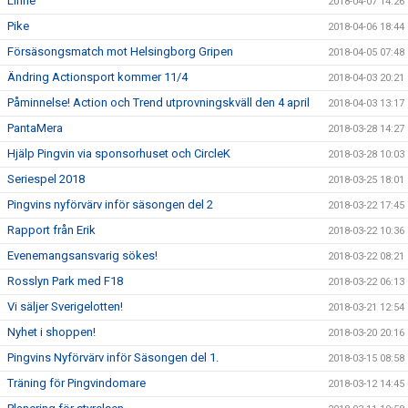
Linne
2018-04-07 14:26
Pike
2018-04-06 18:44
Försäsongsmatch mot Helsingborg Gripen
2018-04-05 07:48
Ändring Actionsport kommer 11/4
2018-04-03 20:21
Påminnelse! Action och Trend utprovningskväll den 4 april
2018-04-03 13:17
PantaMera
2018-03-28 14:27
Hjälp Pingvin via sponsorhuset och CircleK
2018-03-28 10:03
Seriespel 2018
2018-03-25 18:01
Pingvins nyförvärv inför säsongen del 2
2018-03-22 17:45
Rapport från Erik
2018-03-22 10:36
Evenemangsansvarig sökes!
2018-03-22 08:21
Rosslyn Park med F18
2018-03-22 06:13
Vi säljer Sverigelotten!
2018-03-21 12:54
Nyhet i shoppen!
2018-03-20 20:16
Pingvins Nyförvärv inför Säsongen del 1.
2018-03-15 08:58
Träning för Pingvindomare
2018-03-12 14:45