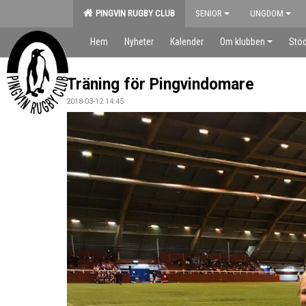
PINGVIN RUGBY CLUB
SENIOR
UNGDOM
Hem
Nyheter
Kalender
Om klubben
Stöd
Träning för Pingvindomare
2018-03-12 14:45