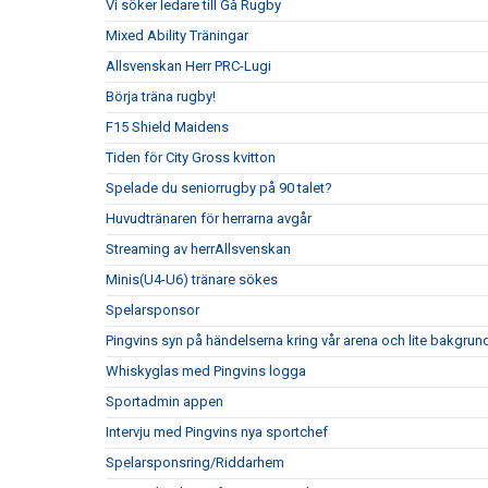
Vi söker ledare till Gå Rugby
Mixed Ability Träningar
Allsvenskan Herr PRC-Lugi
Börja träna rugby!
F15 Shield Maidens
Tiden för City Gross kvitton
Spelade du seniorrugby på 90 talet?
Huvudtränaren för herrarna avgår
Streaming av herrAllsvenskan
Minis(U4-U6) tränare sökes
Spelarsponsor
Pingvins syn på händelserna kring vår arena och lite bakgrun
Whiskyglas med Pingvins logga
Sportadmin appen
Intervju med Pingvins nya sportchef
Spelarsponsring/Riddarhem