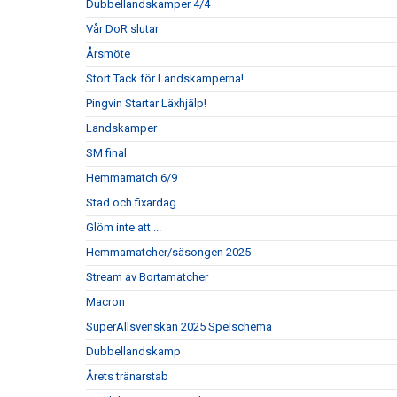
Dubbellandskamper 4/4
Vår DoR slutar
Årsmöte
Stort Tack för Landskamperna!
Pingvin Startar Läxhjälp!
Landskamper
SM final
Hemmamatch 6/9
Städ och fixardag
Glöm inte att ...
Hemmamatcher/säsongen 2025
Stream av Bortamatcher
Macron
SuperAllsvenskan 2025 Spelschema
Dubbellandskamp
Årets tränarstab