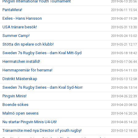
Pingvin International Youth Tournament
2019-06-13 20:56
PantaMera!
2019-06-11 15:54
Exiles - Hans Hansson
2019-06-07 19:28
USA tränare besök!
2019-05-31 13:30
Summer Camp!
2019-05-24 15:02
Stötta din spelare och klubb!
2019-05-21 12:17
Sweden 7s Rugby Series - dam Kval Mitt-Syd
2019-05-18 18:42
Herrmatchen inställd!
2019-05-17 06:44
Hemmapremiär för herrarna!
2019-05-14 11:03
Distrikt Mästerskap
2019-05-13 12:58
Sweden 7s Rugby Series - dam Kval Syd-Norr
2019-05-06 13:14
Pingvin Minis!
2019-04-26 22:39
Boende sökes
2019-04-23 08:52
Malmö open sevens
2019-04-16 20:24
Nu startar Pingvin Minis U4-U6!
2019-04-05 14:22
Tränarmöte med nya Director of youth rugby!
2019-03-12 18:45