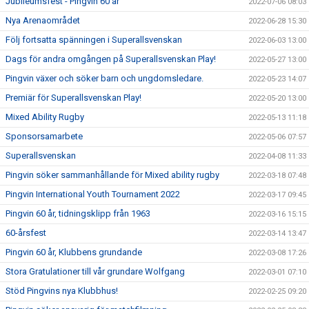
Jubileumsfest - Pingvin 60 år
2022-07-06 08:03
Nya Arenaområdet
2022-06-28 15:30
Följ fortsatta spänningen i Superallsvenskan
2022-06-03 13:00
Dags för andra omgången på Superallsvenskan Play!
2022-05-27 13:00
Pingvin växer och söker barn och ungdomsledare.
2022-05-23 14:07
Premiär för Superallsvenskan Play!
2022-05-20 13:00
Mixed Ability Rugby
2022-05-13 11:18
Sponsorsamarbete
2022-05-06 07:57
Superallsvenskan
2022-04-08 11:33
Pingvin söker sammanhållande för Mixed ability rugby
2022-03-18 07:48
Pingvin International Youth Tournament 2022
2022-03-17 09:45
Pingvin 60 år, tidningsklipp från 1963
2022-03-16 15:15
60-årsfest
2022-03-14 13:47
Pingvin 60 år, Klubbens grundande
2022-03-08 17:26
Stora Gratulationer till vår grundare Wolfgang
2022-03-01 07:10
Stöd Pingvins nya Klubbhus!
2022-02-25 09:20