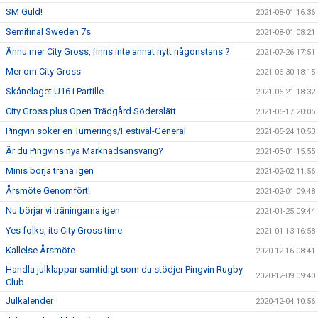
SM Guld!
2021-08-01 16:36
Semifinal Sweden 7s
2021-08-01 08:21
Ännu mer City Gross, finns inte annat nytt någonstans ?
2021-07-26 17:51
Mer om City Gross
2021-06-30 18:15
Skånelaget U16 i Partille
2021-06-21 18:32
City Gross plus Open Trädgård Söderslätt
2021-06-17 20:05
Pingvin söker en Turnerings/Festival-General
2021-05-24 10:53
Är du Pingvins nya Marknadsansvarig?
2021-03-01 15:55
Minis börja träna igen
2021-02-02 11:56
Årsmöte Genomfört!
2021-02-01 09:48
Nu börjar vi träningarna igen
2021-01-25 09:44
Yes folks, its City Gross time
2021-01-13 16:58
Kallelse Årsmöte
2020-12-16 08:41
Handla julklappar samtidigt som du stödjer Pingvin Rugby
2020-12-09 09:40
Club
Julkalender
2020-12-04 10:56