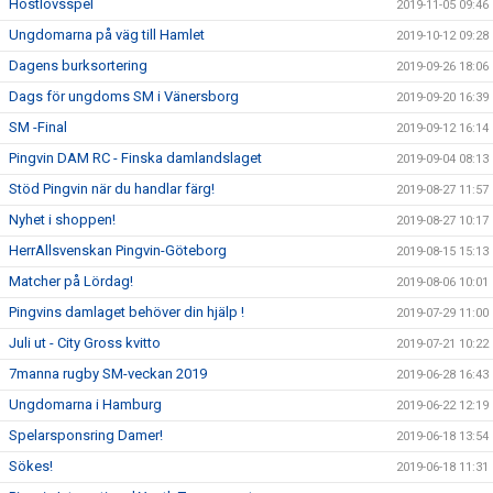
Höstlovsspel
2019-11-05 09:46
Ungdomarna på väg till Hamlet
2019-10-12 09:28
Dagens burksortering
2019-09-26 18:06
Dags för ungdoms SM i Vänersborg
2019-09-20 16:39
SM -Final
2019-09-12 16:14
Pingvin DAM RC - Finska damlandslaget
2019-09-04 08:13
Stöd Pingvin när du handlar färg!
2019-08-27 11:57
Nyhet i shoppen!
2019-08-27 10:17
HerrAllsvenskan Pingvin-Göteborg
2019-08-15 15:13
Matcher på Lördag!
2019-08-06 10:01
Pingvins damlaget behöver din hjälp !
2019-07-29 11:00
Juli ut - City Gross kvitto
2019-07-21 10:22
7manna rugby SM-veckan 2019
2019-06-28 16:43
Ungdomarna i Hamburg
2019-06-22 12:19
Spelarsponsring Damer!
2019-06-18 13:54
Sökes!
2019-06-18 11:31