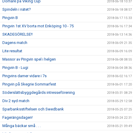
Domare på Viking Cup
2018-06-18 10:37
Spindeln i nätet?
2018-06-18 08:57
Pingvin B
2018-06-17 15:33
Pingvin 1st XV borta mot Enköping 10 - 75
2018-06-16 17:34
SKADEGÖRELSE!!
2018-06-13 14:36
Dagens match
2018-06-09 21:35
Lite resultat
2018-06-09 16:09
Massor av Pingvin spel i helgen
2018-06-08 08:55
Pingvin B - Lugi
2018-06-04 08:36
Pingvins damer vidare i 7s
2018-06-02 16:17
Pingvin på Skegrie Sommarfest
2018-06-01 17:20
Söderslättsbyggdegårds intresseförening
2018-05-31 08:29
Div 2 syd match
2018-05-29 12:58
Sparbanksstiftelsen och Swedbank
2018-05-25 07:25
Fagerängsdagen!
2018-05-24 22:31
Många bäckar små . . .
2018-05-21 09:49