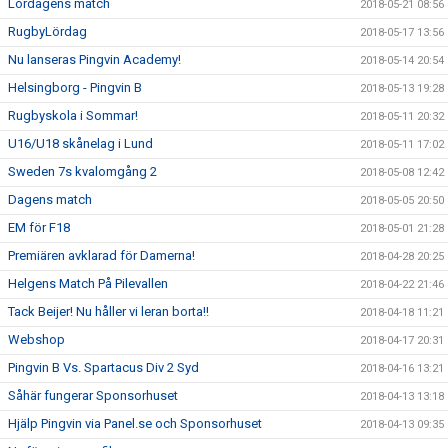
Lördagens match
2018-05-21 08:56
RugbyLördag
2018-05-17 13:56
Nu lanseras Pingvin Academy!
2018-05-14 20:54
Helsingborg - Pingvin B
2018-05-13 19:28
Rugbyskola i Sommar!
2018-05-11 20:32
U16/U18 skånelag i Lund
2018-05-11 17:02
Sweden 7s kvalomgång 2
2018-05-08 12:42
Dagens match
2018-05-05 20:50
EM för F18
2018-05-01 21:28
Premiären avklarad för Damerna!
2018-04-28 20:25
Helgens Match På Pilevallen
2018-04-22 21:46
Tack Beijer! Nu håller vi leran borta!!
2018-04-18 11:21
Webshop
2018-04-17 20:31
Pingvin B Vs. Spartacus Div 2 Syd
2018-04-16 13:21
Såhär fungerar Sponsorhuset
2018-04-13 13:18
Hjälp Pingvin via Panel.se och Sponsorhuset
2018-04-13 09:35