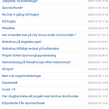
Julpyssel, ny klubbstuga!
2020-12-04 10:36
Sponsorhuset!
2020-11-04 10:50
Nu Drar vi igång Gå Rugby!
2020-10-23 21:54
Gå Rugby
2020-10-18 17:36
Pilevallen
2020-08-28 07:44
Har vi handlat mer på City Gross under Corona tiden ?
2020-07-21 15:14
Webshop på engelska igen!
2020-07-20 09:01
Webshop tillfälligt endast på holländska
2020-06-09 08:31
Pingvin Söker Sponsorgruppsansvarig
2020-06-03 09:56
Seniorträning på Pilevall börjar efter midsommar!!
2020-06-01 13:41
Så synd
2020-05-13 12:23
Barn och ungdomsträningar
2020-04-28 11:25
Superweek
2020-03-30 13:09
Covid -19
2020-03-26 14:04
Fler i Rugbyrörelse ett projekt med stöd av Arvsfonden
2020-03-25 13:37
Erbjudande från sponsorhuset
2020-03-18 13:42