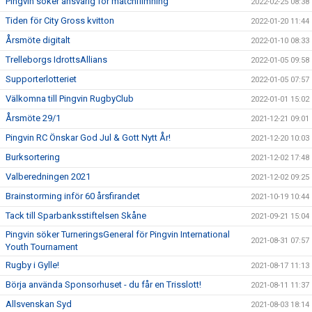
Pingvin söker ansvarig för matchfilmning
2022-02-25 08:38
Tiden för City Gross kvitton
2022-01-20 11:44
Årsmöte digitalt
2022-01-10 08:33
Trelleborgs IdrottsAllians
2022-01-05 09:58
Supporterlotteriet
2022-01-05 07:57
Välkomna till Pingvin RugbyClub
2022-01-01 15:02
Årsmöte 29/1
2021-12-21 09:01
Pingvin RC Önskar God Jul & Gott Nytt År!
2021-12-20 10:03
Burksortering
2021-12-02 17:48
Valberedningen 2021
2021-12-02 09:25
Brainstorming inför 60 årsfirandet
2021-10-19 10:44
Tack till Sparbanksstiftelsen Skåne
2021-09-21 15:04
Pingvin söker TurneringsGeneral för Pingvin International
2021-08-31 07:57
Youth Tournament
Rugby i Gylle!
2021-08-17 11:13
Börja använda Sponsorhuset - du får en Trisslott!
2021-08-11 11:37
Allsvenskan Syd
2021-08-03 18:14