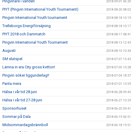
Pingvinare i världen
2018-09-01 06:20
PIYT (Pingvin International Youth Tournament)
2018-08-20 08:02
Pingvin International Youth tournament
2018-08-18 10:19
Trelleborgs Energiförsäjning
2018-08-18 10:17
PIYT 2018 och Dammatch
2018-08-17 08:41
Pingvin International Youth Tournament
2018-08-13 12:43
Augusti
2018-08-10 10:34
SM slutspel
2018-07-07 15:43
Lämna in era City gross kvitton!
2018-07-05 10:28
Pingvin söker liggunderlag!!
2018-07-04 18:37
Panta mera
2018-07-01 13:59
Hälsa i vår tid 28 juni
2018-06-28 09:45
Hälsa i vår tid 27-28 juni
2018-06-27 10:29
Sponsorhuset
2018-06-25 09:41
Sommar på Dala
2018-06-19 06:51
Midsommardagsbrännboll
2018-06-18 19:51