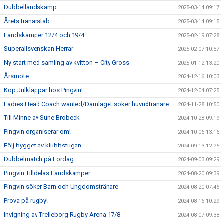
Dubbellandskamp
2025-03-14 09:17
Årets tränarstab
2025-03-14 09:15
Landskamper 12/4 och 19/4
2025-02-19 07:28
Superallsvenskan Herrar
2025-02-07 10:57
Ny start med samling av kvitton – City Gross
2025-01-12 13:20
Årsmöte
2024-12-16 10:03
Köp Julklappar hos Pingvin!
2024-12-04 07:25
Ladies Head Coach wanted/Damlaget söker huvudtränare
2024-11-28 10:50
Till Minne av Sune Brobeck
2024-10-28 09:19
Pingvin organiserar om!
2024-10-06 13:16
Följ bygget av klubbstugan
2024-09-13 12:26
Dubbelmatch på Lördag!
2024-09-03 09:29
Pingvin Tilldelas Landskamper
2024-08-20 09:39
Pingvin söker Barn och Ungdomstränare
2024-08-20 07:46
Prova på rugby!
2024-08-16 10:29
Invigning av Trelleborg Rugby Arena 17/8
2024-08-07 09:38