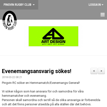
PINGVIN RUGBY CLUB
LOGGA IN
HEM
NYHETER
KALENDER
OM KLUBBEN
STÖD PINGVIN
Evenemangsansvarig sökes!
<
>
BILDGALLERI
2018-03-22 08:21
Pingvin RC söker en Hemmamatch/Evenemangs General!
MEDLEMSKAP
Vi söker någon som kan ansvara för och samordna för våra
hemmamatcher och evenemang.
MATCHER
Personen skall samordna och se till så de olika ansvariga är förberedda
och att det finns personer utsedda på alla ställen där det behövs.