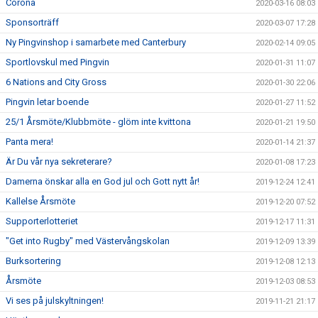
Corona
2020-03-16 08:03
Sponsorträff
2020-03-07 17:28
Ny Pingvinshop i samarbete med Canterbury
2020-02-14 09:05
Sportlovskul med Pingvin
2020-01-31 11:07
6 Nations and City Gross
2020-01-30 22:06
Pingvin letar boende
2020-01-27 11:52
25/1 Årsmöte/Klubbmöte - glöm inte kvittona
2020-01-21 19:50
Panta mera!
2020-01-14 21:37
Är Du vår nya sekreterare?
2020-01-08 17:23
Damerna önskar alla en God jul och Gott nytt år!
2019-12-24 12:41
Kallelse Årsmöte
2019-12-20 07:52
Supporterlotteriet
2019-12-17 11:31
"Get into Rugby" med Västervångskolan
2019-12-09 13:39
Burksortering
2019-12-08 12:13
Årsmöte
2019-12-03 08:53
Vi ses på julskyltningen!
2019-11-21 21:17