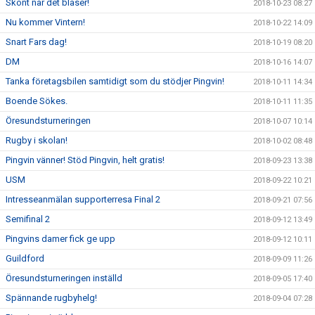
Skönt när det blåser!
2018-10-23 08:27
Nu kommer Vintern!
2018-10-22 14:09
Snart Fars dag!
2018-10-19 08:20
DM
2018-10-16 14:07
Tanka företagsbilen samtidigt som du stödjer Pingvin!
2018-10-11 14:34
Boende Sökes.
2018-10-11 11:35
Öresundsturneringen
2018-10-07 10:14
Rugby i skolan!
2018-10-02 08:48
Pingvin vänner! Stöd Pingvin, helt gratis!
2018-09-23 13:38
USM
2018-09-22 10:21
Intresseanmälan supporterresa Final 2
2018-09-21 07:56
Semifinal 2
2018-09-12 13:49
Pingvins damer fick ge upp
2018-09-12 10:11
Guildford
2018-09-09 11:26
Öresundsturneringen inställd
2018-09-05 17:40
Spännande rugbyhelg!
2018-09-04 07:28