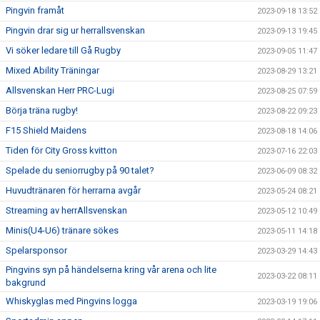
Pingvin framåt
2023-09-18 13:52
Pingvin drar sig ur herrallsvenskan
2023-09-13 19:45
Vi söker ledare till Gå Rugby
2023-09-05 11:47
Mixed Ability Träningar
2023-08-29 13:21
Allsvenskan Herr PRC-Lugi
2023-08-25 07:59
Börja träna rugby!
2023-08-22 09:23
F15 Shield Maidens
2023-08-18 14:06
Tiden för City Gross kvitton
2023-07-16 22:03
Spelade du seniorrugby på 90 talet?
2023-06-09 08:32
Huvudtränaren för herrarna avgår
2023-05-24 08:21
Streaming av herrAllsvenskan
2023-05-12 10:49
Minis(U4-U6) tränare sökes
2023-05-11 14:18
Spelarsponsor
2023-03-29 14:43
Pingvins syn på händelserna kring vår arena och lite
2023-03-22 08:11
bakgrund
Whiskyglas med Pingvins logga
2023-03-19 19:06