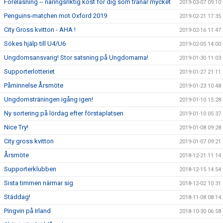
Foreläsning -- näringsriktig kost för dig som tränar mycket
2019-03-07 09:10
Penguins-matchen mot Oxford 2019
2019-02-21 17:35
City Gross kvitton - AHA !
2019-02-16 11:47
Sökes hjälp till U4/U6
2019-02-05 14:00
Ungdomsansvarig! Stor satsning på Ungdomarna!
2019-01-30 11:03
Supporterlotteriet
2019-01-27 21:11
Påminnelse Årsmöte
2019-01-23 10:48
Ungdomsträningen igång igen!
2019-01-10 15:28
Ny sortering på lördag efter förstaplatsen
2019-01-10 05:37
Nice Try!
2019-01-08 09:28
City gross kvitton
2019-01-07 09:21
Årsmöte
2018-12-21 11:14
Supporterklubben
2018-12-15 14:54
Sista timmen närmar sig
2018-12-02 10:31
Städdag!
2018-11-08 08:14
Pingvin på Irland
2018-10-30 06:58