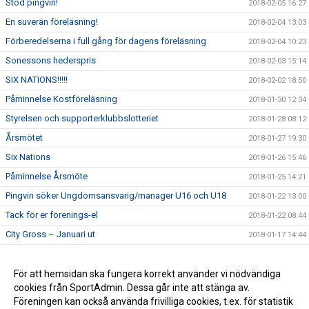
Stöd pingvin!
2018-02-05 16:27
En suverän föreläsning!
2018-02-04 13:03
Förberedelserna i full gång för dagens föreläsning
2018-02-04 10:23
Sonessons hederspris
2018-02-03 15:14
SIX NATIONS!!!!!
2018-02-02 18:50
Påminnelse Kostföreläsning
2018-01-30 12:34
Styrelsen och supporterklubbslotteriet
2018-01-28 08:12
Årsmötet
2018-01-27 19:30
Six Nations
2018-01-26 15:46
Påminnelse Årsmöte
2018-01-25 14:21
Pingvin söker Ungdomsansvarig/manager U16 och U18
2018-01-22 13:00
Tack för er förenings-el
2018-01-22 08:44
City Gross – Januari ut
2018-01-17 14:44
Kostföreläsning
2018-01-17 14:43
Pingvin söker boende
För att hemsidan ska fungera korrekt använder vi nödvändiga
2018-01-17 14:42
cookies från SportAdmin. Dessa går inte att stänga av.
Välkommen till pingvins nya sida
2018-01-07 11:10
Föreningen kan också använda frivilliga cookies, t.ex. för statistik