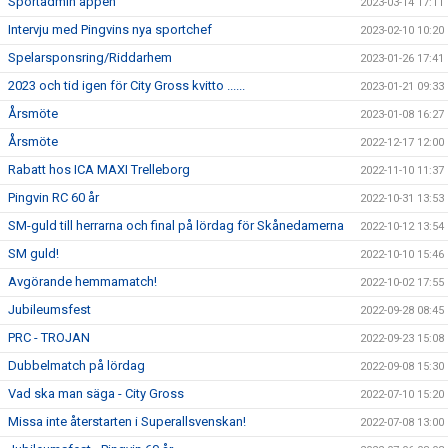
Sportadmin appen
2023-03-14 17:11
Intervju med Pingvins nya sportchef
2023-02-10 10:20
Spelarsponsring/Riddarhem
2023-01-26 17:41
2023 och tid igen för City Gross kvitto ......
2023-01-21 09:33
Årsmöte
2023-01-08 16:27
Årsmöte
2022-12-17 12:00
Rabatt hos ICA MAXI Trelleborg
2022-11-10 11:37
Pingvin RC 60 år
2022-10-31 13:53
SM-guld till herrarna och final på lördag för Skånedamerna
2022-10-12 13:54
SM guld!
2022-10-10 15:46
Avgörande hemmamatch!
2022-10-02 17:55
Jubileumsfest
2022-09-28 08:45
PRC - TROJAN
2022-09-23 15:08
Dubbelmatch på lördag
2022-09-08 15:30
Vad ska man säga - City Gross
2022-07-10 15:20
Missa inte återstarten i Superallsvenskan!
2022-07-08 13:00