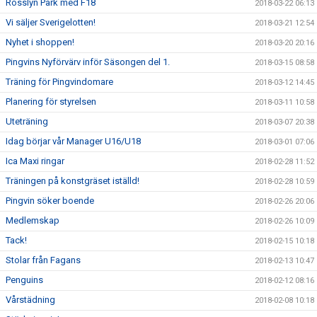
Rosslyn Park med F18
2018-03-22 06:13
Vi säljer Sverigelotten!
2018-03-21 12:54
Nyhet i shoppen!
2018-03-20 20:16
Pingvins Nyförvärv inför Säsongen del 1.
2018-03-15 08:58
Träning för Pingvindomare
2018-03-12 14:45
Planering för styrelsen
2018-03-11 10:58
Uteträning
2018-03-07 20:38
Idag börjar vår Manager U16/U18
2018-03-01 07:06
Ica Maxi ringar
2018-02-28 11:52
Träningen på konstgräset iställd!
2018-02-28 10:59
Pingvin söker boende
2018-02-26 20:06
Medlemskap
2018-02-26 10:09
Tack!
2018-02-15 10:18
Stolar från Fagans
2018-02-13 10:47
Penguins
2018-02-12 08:16
Vårstädning
2018-02-08 10:18