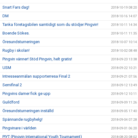
Snart Fars dag!
2018-10-19 08:20
DM
2018-10-16 14:07
Tanka företagsbilen samtidigt som du stödjer Pingvin!
2018-10-11 14:34
Boende Sökes.
2018-10-11 11:35
Öresundsturneringen
2018-10-07 10:14
Rugby i skolan!
2018-10-02 08:48
Pingvin vänner! Stöd Pingvin, helt gratis!
2018-09-23 13:38
USM
2018-09-22 10:21
Intresseanmälan supporterresa Final 2
2018-09-21 07:56
Semifinal 2
2018-09-12 13:49
Pingvins damer fick ge upp
2018-09-12 10:11
Guildford
2018-09-09 11:26
Öresundsturneringen inställd
2018-09-05 17:40
Spännande rugbyhelg!
2018-09-04 07:28
Pingvinare i världen
2018-09-01 06:20
PIYT (Pingvin International Youth Tournament)
2018-08-20 08:02