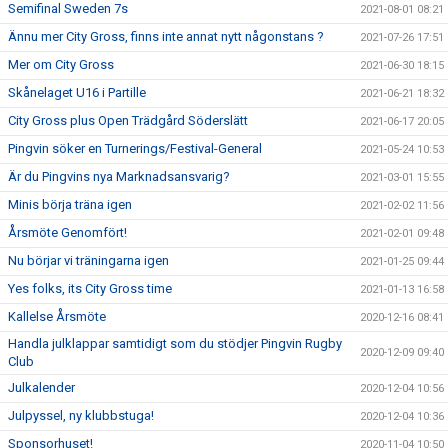
Semifinal Sweden 7s
2021-08-01 08:21
Ännu mer City Gross, finns inte annat nytt någonstans ?
2021-07-26 17:51
Mer om City Gross
2021-06-30 18:15
Skånelaget U16 i Partille
2021-06-21 18:32
City Gross plus Open Trädgård Söderslätt
2021-06-17 20:05
Pingvin söker en Turnerings/Festival-General
2021-05-24 10:53
Är du Pingvins nya Marknadsansvarig?
2021-03-01 15:55
Minis börja träna igen
2021-02-02 11:56
Årsmöte Genomfört!
2021-02-01 09:48
Nu börjar vi träningarna igen
2021-01-25 09:44
Yes folks, its City Gross time
2021-01-13 16:58
Kallelse Årsmöte
2020-12-16 08:41
Handla julklappar samtidigt som du stödjer Pingvin Rugby
2020-12-09 09:40
Club
Julkalender
2020-12-04 10:56
Julpyssel, ny klubbstuga!
2020-12-04 10:36
Sponsorhuset!
2020-11-04 10:50