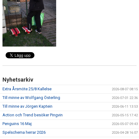
ÖVRIGT
ENGLISH
WEBSHOP
ANTIDOPING
LIU GYMNASIUM-RUGBY
Nyhetsarkiv
Extra Årsmöte 25/8 Kallelse
2026-08-07 08:15
Till minne av Wolfgang Österling
2026-07-01 22:36
Till minne av Jörgen Kaptein
2026-06-11 13:53
Action och Trend besöker Pingvin
2026-05-15 17:42
Penguins 16 Maj
2026-05-07 09:43
Spelschema herrar 2026
2026-04-28 16:07