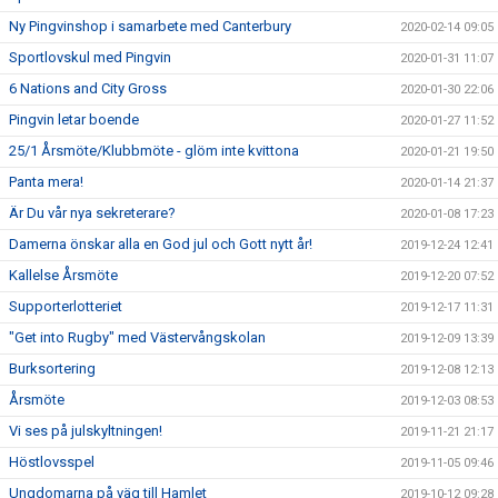
Ny Pingvinshop i samarbete med Canterbury
2020-02-14 09:05
Sportlovskul med Pingvin
2020-01-31 11:07
6 Nations and City Gross
2020-01-30 22:06
Pingvin letar boende
2020-01-27 11:52
25/1 Årsmöte/Klubbmöte - glöm inte kvittona
2020-01-21 19:50
Panta mera!
2020-01-14 21:37
Är Du vår nya sekreterare?
2020-01-08 17:23
Damerna önskar alla en God jul och Gott nytt år!
2019-12-24 12:41
Kallelse Årsmöte
2019-12-20 07:52
Supporterlotteriet
2019-12-17 11:31
"Get into Rugby" med Västervångskolan
2019-12-09 13:39
Burksortering
2019-12-08 12:13
Årsmöte
2019-12-03 08:53
Vi ses på julskyltningen!
2019-11-21 21:17
Höstlovsspel
2019-11-05 09:46
Ungdomarna på väg till Hamlet
2019-10-12 09:28