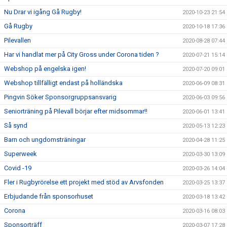
Nu Drar vi igång Gå Rugby!
2020-10-23 21:54
Gå Rugby
2020-10-18 17:36
Pilevallen
2020-08-28 07:44
Har vi handlat mer på City Gross under Corona tiden ?
2020-07-21 15:14
Webshop på engelska igen!
2020-07-20 09:01
Webshop tillfälligt endast på holländska
2020-06-09 08:31
Pingvin Söker Sponsorgruppsansvarig
2020-06-03 09:56
Seniorträning på Pilevall börjar efter midsommar!!
2020-06-01 13:41
Så synd
2020-05-13 12:23
Barn och ungdomsträningar
2020-04-28 11:25
Superweek
2020-03-30 13:09
Covid -19
2020-03-26 14:04
Fler i Rugbyrörelse ett projekt med stöd av Arvsfonden
2020-03-25 13:37
Erbjudande från sponsorhuset
2020-03-18 13:42
Corona
2020-03-16 08:03
Sponsorträff
2020-03-07 17:28