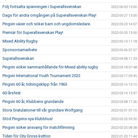
Följ fortsatta spänningen i Superallsvenskan
2022-06-03 13:00
Dags för andra omgången på Superallsvenskan Play!
2022-05-27 13:00
Pingvin växer och söker barn och ungdomsledare.
2022-05-23 14:07
Premiär för Superallsvenskan Play!
2022-05-20 13:00
Mixed Ability Rugby
2022-05-13 11:18
Sponsorsamarbete
2022-05-06 07:57
Superallsvenskan
2022-04-08 11:33
Pingvin söker sammanhållande för Mixed ability rugby
2022-03-18 07:48
Pingvin International Youth Tournament 2022
2022-03-17 09:45
Pingvin 60 år, tidningsklipp från 1963
2022-03-16 15:15
60-årsfest
2022-03-14 13:47
Pingvin 60 år, Klubbens grundande
2022-03-08 17:26
Stora Gratulationer till vår grundare Wolfgang
2022-03-01 07:10
Stöd Pingvins nya Klubbhus!
2022-02-25 09:20
Pingvin söker ansvarig för matchfilmning
2022-02-25 08:38
Tiden för City Gross kvitton
2022-01-20 11:44