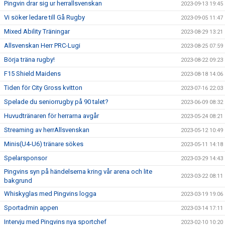
Pingvin drar sig ur herrallsvenskan
2023-09-13 19:45
Vi söker ledare till Gå Rugby
2023-09-05 11:47
Mixed Ability Träningar
2023-08-29 13:21
Allsvenskan Herr PRC-Lugi
2023-08-25 07:59
Börja träna rugby!
2023-08-22 09:23
F15 Shield Maidens
2023-08-18 14:06
Tiden för City Gross kvitton
2023-07-16 22:03
Spelade du seniorrugby på 90 talet?
2023-06-09 08:32
Huvudtränaren för herrarna avgår
2023-05-24 08:21
Streaming av herrAllsvenskan
2023-05-12 10:49
Minis(U4-U6) tränare sökes
2023-05-11 14:18
Spelarsponsor
2023-03-29 14:43
Pingvins syn på händelserna kring vår arena och lite
2023-03-22 08:11
bakgrund
Whiskyglas med Pingvins logga
2023-03-19 19:06
Sportadmin appen
2023-03-14 17:11
Intervju med Pingvins nya sportchef
2023-02-10 10:20