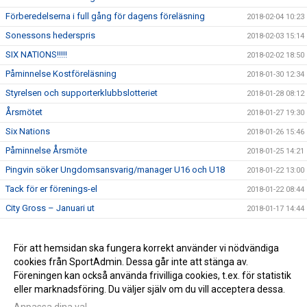
Förberedelserna i full gång för dagens föreläsning
2018-02-04 10:23
Sonessons hederspris
2018-02-03 15:14
SIX NATIONS!!!!!
2018-02-02 18:50
Påminnelse Kostföreläsning
2018-01-30 12:34
Styrelsen och supporterklubbslotteriet
2018-01-28 08:12
Årsmötet
2018-01-27 19:30
Six Nations
2018-01-26 15:46
Påminnelse Årsmöte
2018-01-25 14:21
Pingvin söker Ungdomsansvarig/manager U16 och U18
2018-01-22 13:00
Tack för er förenings-el
2018-01-22 08:44
City Gross – Januari ut
2018-01-17 14:44
Kostföreläsning
2018-01-17 14:43
Pingvin söker boende
För att hemsidan ska fungera korrekt använder vi nödvändiga
2018-01-17 14:42
cookies från SportAdmin. Dessa går inte att stänga av.
Välkommen till pingvins nya sida
2018-01-07 11:10
Föreningen kan också använda frivilliga cookies, t.ex. för statistik
eller marknadsföring. Du väljer själv om du vill acceptera dessa.