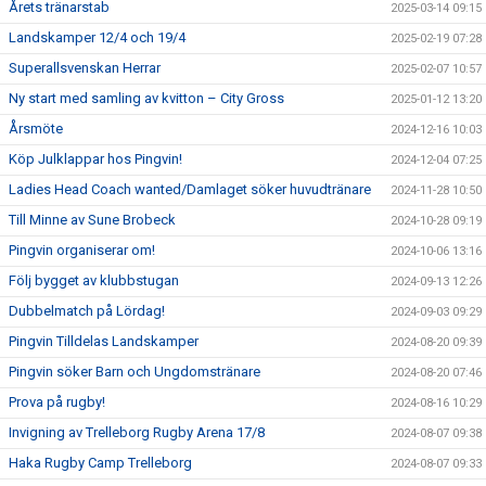
Årets tränarstab
2025-03-14 09:15
Landskamper 12/4 och 19/4
2025-02-19 07:28
Superallsvenskan Herrar
2025-02-07 10:57
Ny start med samling av kvitton – City Gross
2025-01-12 13:20
Årsmöte
2024-12-16 10:03
Köp Julklappar hos Pingvin!
2024-12-04 07:25
Ladies Head Coach wanted/Damlaget söker huvudtränare
2024-11-28 10:50
Till Minne av Sune Brobeck
2024-10-28 09:19
Pingvin organiserar om!
2024-10-06 13:16
Följ bygget av klubbstugan
2024-09-13 12:26
Dubbelmatch på Lördag!
2024-09-03 09:29
Pingvin Tilldelas Landskamper
2024-08-20 09:39
Pingvin söker Barn och Ungdomstränare
2024-08-20 07:46
Prova på rugby!
2024-08-16 10:29
Invigning av Trelleborg Rugby Arena 17/8
2024-08-07 09:38
Haka Rugby Camp Trelleborg
2024-08-07 09:33