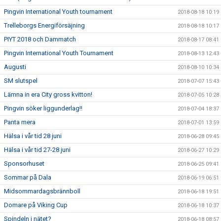
Pingvin International Youth tournament
2018-08-18 10:19
Trelleborgs Energiförsäjning
2018-08-18 10:17
PIYT 2018 och Dammatch
2018-08-17 08:41
Pingvin International Youth Tournament
2018-08-13 12:43
Augusti
2018-08-10 10:34
SM slutspel
2018-07-07 15:43
Lämna in era City gross kvitton!
2018-07-05 10:28
Pingvin söker liggunderlag!!
2018-07-04 18:37
Panta mera
2018-07-01 13:59
Hälsa i vår tid 28 juni
2018-06-28 09:45
Hälsa i vår tid 27-28 juni
2018-06-27 10:29
Sponsorhuset
2018-06-25 09:41
Sommar på Dala
2018-06-19 06:51
Midsommardagsbrännboll
2018-06-18 19:51
Domare på Viking Cup
2018-06-18 10:37
Spindeln i nätet?
2018-06-18 08:57