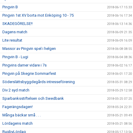
Pingvin B
2018-06-17 15:33
Pingvin 1st XV borta mot Enköping 10 - 75
2018-06-16 17:34
SKADEGÖRELSE!!
2018-06-13 14:36
Dagens match
2018-06-09 21:35
Lite resultat
2018-06-09 16:09
Massor av Pingvin spel i helgen
2018-06-08 08:55
Pingvin B - Lugi
2018-06-04 08:36
Pingvins damer vidare i 7s
2018-06-02 16:17
Pingvin på Skegrie Sommarfest
2018-06-01 17:20
Söderslättsbyggdegårds intresseförening
2018-05-31 08:29
Div 2 syd match
2018-05-29 12:58
Sparbanksstiftelsen och Swedbank
2018-05-25 07:25
Fagerängsdagen!
2018-05-24 22:31
Många bäckar små . . .
2018-05-21 09:49
Lördagens match
2018-05-21 08:56
RugbyLördag
2018-05-17 13:56