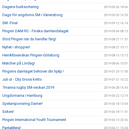
Dagens burksortering
2019-09-26 18:06
Dags för ungdoms SM i Vänersborg
2019-09-20 16:39
SM -Final
2019-09-12 16:14
Pingvin DAM RC - Finska damlandslaget
2019-09-04 08:13
Stöd Pingvin när du handlar färg!
2019-08-27 11:57
Nyhet i shoppen!
2019-08-27 10:17
HerrAllsvenskan Pingvin-Göteborg
2019-08-15 15:13
Matcher på Lördag!
2019-08-06 10:01
Pingvins damlaget behöver din hjälp !
2019-07-29 11:00
Juli ut - City Gross kvitto
2019-07-21 10:22
7manna rugby SM-veckan 2019
2019-06-28 16:43
Ungdomarna i Hamburg
2019-06-22 12:19
Spelarsponsring Damer!
2019-06-18 13:54
Sökes!
2019-06-18 11:31
Pingvin International Youth Tournament
2019-06-13 20:56
PantaMera!
2019-06-11 15:54