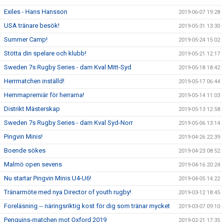
Exiles - Hans Hansson
2019-06-07 19:28
USA tränare besök!
2019-05-31 13:30
Summer Camp!
2019-05-24 15:02
Stötta din spelare och klubb!
2019-05-21 12:17
Sweden 7s Rugby Series - dam Kval Mitt-Syd
2019-05-18 18:42
Herrmatchen inställd!
2019-05-17 06:44
Hemmapremiär för herrarna!
2019-05-14 11:03
Distrikt Mästerskap
2019-05-13 12:58
Sweden 7s Rugby Series - dam Kval Syd-Norr
2019-05-06 13:14
Pingvin Minis!
2019-04-26 22:39
Boende sökes
2019-04-23 08:52
Malmö open sevens
2019-04-16 20:24
Nu startar Pingvin Minis U4-U6!
2019-04-05 14:22
Tränarmöte med nya Director of youth rugby!
2019-03-12 18:45
Foreläsning -- näringsriktig kost för dig som tränar mycket
2019-03-07 09:10
Penguins-matchen mot Oxford 2019
2019-02-21 17:35