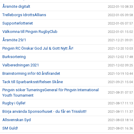
Årsmöte digitalt
2022-01-10 08:33
Trelleborgs IdrottsAllians
2022-01-05 09:58
Supporterlotteriet
2022-01-05 07:57
Välkomna till Pingvin RugbyClub
2022-01-01 15:02
Årsmöte 29/1
2021-12-21 09:01
Pingvin RC Önskar God Jul & Gott Nytt År!
2021-12-20 10:03
Burksortering
2021-12-02 17:48
Valberedningen 2021
2021-12-02 09:25
Brainstorming inför 60 årsfirandet
2021-10-19 10:44
Tack till Sparbanksstiftelsen Skåne
2021-09-21 15:04
Pingvin söker TurneringsGeneral för Pingvin International
2021-08-31 07:57
Youth Tournament
Rugby i Gylle!
2021-08-17 11:13
Börja använda Sponsorhuset - du får en Trisslott!
2021-08-11 11:37
Allsvenskan Syd
2021-08-03 18:14
SM Guld!
2021-08-01 16:36