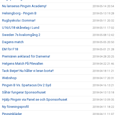
Nu lanseras Pingvin Academy!
2018-05-14 20:54
Helsingborg - Pingvin B
2018-05-13 19:28
Rugbyskola i Sommar!
2018-05-11 20:32
U16/U18 skånelag i Lund
2018-05-11 17:02
Sweden 7s kvalomgång 2
2018-05-08 12:42
Dagens match
2018-05-05 20:50
EM för F18
2018-05-01 21:28
Premiären avklarad för Damerna!
2018-04-28 20:25
Helgens Match På Pilevallen
2018-04-22 21:46
Tack Beijer! Nu håller vi leran borta!!
2018-04-18 11:21
Webshop
2018-04-17 20:31
Pingvin B Vs. Spartacus Div 2 Syd
2018-04-16 13:21
Såhär fungerar Sponsorhuset
2018-04-13 13:18
Hjälp Pingvin via Panel.se och Sponsorhuset
2018-04-13 09:35
Ny föreningsprofil
2018-04-11 18:22
Pingvinkläder
2018-04-11 11:07