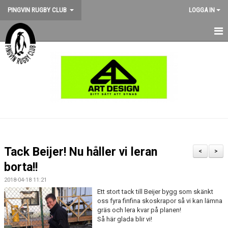
PINGVIN RUGBY CLUB
LOGGA IN
HEM
NYHETER
KALENDER
OM KLUBBEN
STÖD PINGVIN
Tack Beijer! Nu håller vi leran
<
>
BILDGALLERI
borta!!
2018-04-18 11:21
MEDLEMSKAP
Ett stort tack till Beijer bygg som skänkt
oss fyra finfina skoskrapor så vi kan lämna
MATCHER
gräs och lera kvar på planen!
Så här glada blir vi!