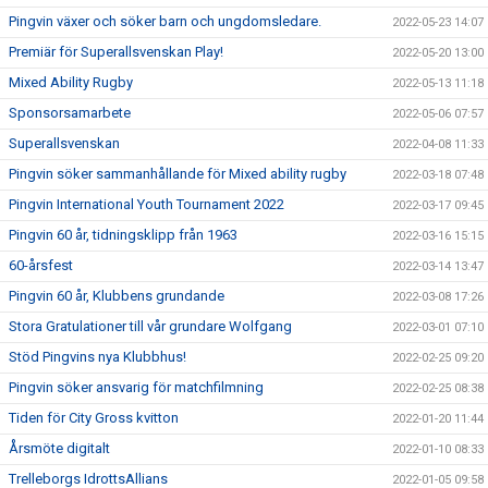
Pingvin växer och söker barn och ungdomsledare.
2022-05-23 14:07
Premiär för Superallsvenskan Play!
2022-05-20 13:00
Mixed Ability Rugby
2022-05-13 11:18
Sponsorsamarbete
2022-05-06 07:57
Superallsvenskan
2022-04-08 11:33
Pingvin söker sammanhållande för Mixed ability rugby
2022-03-18 07:48
Pingvin International Youth Tournament 2022
2022-03-17 09:45
Pingvin 60 år, tidningsklipp från 1963
2022-03-16 15:15
60-årsfest
2022-03-14 13:47
Pingvin 60 år, Klubbens grundande
2022-03-08 17:26
Stora Gratulationer till vår grundare Wolfgang
2022-03-01 07:10
Stöd Pingvins nya Klubbhus!
2022-02-25 09:20
Pingvin söker ansvarig för matchfilmning
2022-02-25 08:38
Tiden för City Gross kvitton
2022-01-20 11:44
Årsmöte digitalt
2022-01-10 08:33
Trelleborgs IdrottsAllians
2022-01-05 09:58