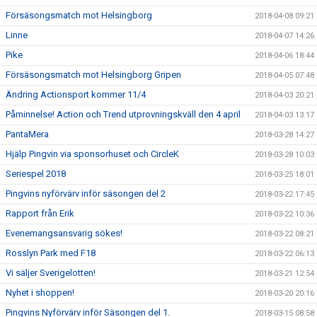
Försäsongsmatch mot Helsingborg
2018-04-08 09:21
Linne
2018-04-07 14:26
Pike
2018-04-06 18:44
Försäsongsmatch mot Helsingborg Gripen
2018-04-05 07:48
Ändring Actionsport kommer 11/4
2018-04-03 20:21
Påminnelse! Action och Trend utprovningskväll den 4 april
2018-04-03 13:17
PantaMera
2018-03-28 14:27
Hjälp Pingvin via sponsorhuset och CircleK
2018-03-28 10:03
Seriespel 2018
2018-03-25 18:01
Pingvins nyförvärv inför säsongen del 2
2018-03-22 17:45
Rapport från Erik
2018-03-22 10:36
Evenemangsansvarig sökes!
2018-03-22 08:21
Rosslyn Park med F18
2018-03-22 06:13
Vi säljer Sverigelotten!
2018-03-21 12:54
Nyhet i shoppen!
2018-03-20 20:16
Pingvins Nyförvärv inför Säsongen del 1.
2018-03-15 08:58