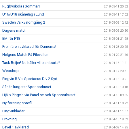
Rugbyskola i Sommar!
2018-05-11 20:32
U16/U18 skånelag i Lund
2018-05-11 17:02
Sweden 7s kvalomgång 2
2018-05-08 12:42
Dagens match
2018-05-05 20:50
EM för F18
2018-05-01 21:28
Premiären avklarad för Damerna!
2018-04-28 20:25
Helgens Match På Pilevallen
2018-04-22 21:46
Tack Beijer! Nu håller vi leran borta!!
2018-04-18 11:21
Webshop
2018-04-17 20:31
Pingvin B Vs. Spartacus Div 2 Syd
2018-04-16 13:21
Såhär fungerar Sponsorhuset
2018-04-13 13:18
Hjälp Pingvin via Panel.se och Sponsorhuset
2018-04-13 09:35
Ny föreningsprofil
2018-04-11 18:22
Pingvinkläder
2018-04-11 11:07
Provning
2018-04-10 18:02
Level 1 avklarad
2018-04-09 14:25