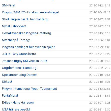
SM -Final
2019-09-12 16:14
Pingvin DAM RC - Finska damlandslaget
2019-09-04 08:13
Stöd Pingvin när du handlar färg!
2019-08-27 11:57
Nyhet i shoppen!
2019-08-27 10:17
HerrAllsvenskan Pingvin-Göteborg
2019-08-15 15:13
Matcher på Lördag!
2019-08-06 10:01
Pingvins damlaget behöver din hjälp !
2019-07-29 11:00
Juli ut - City Gross kvitto
2019-07-21 10:22
7manna rugby SM-veckan 2019
2019-06-28 16:43
Ungdomarna i Hamburg
2019-06-22 12:19
Spelarsponsring Damer!
2019-06-18 13:54
Sökes!
2019-06-18 11:31
Pingvin International Youth Tournament
2019-06-13 20:56
PantaMera!
2019-06-11 15:54
Exiles - Hans Hansson
2019-06-07 19:28
USA tränare besök!
2019-05-31 13:30