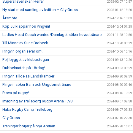
Superallsvenskan Herrar
2025-02-07 10:57
Ny start med samling av kvitton – City Gross
2025-01-12 13:20
Årsmöte
2024-12-16 10:03
Köp Julklappar hos Pingvin!
2024-12-04 07:25
Ladies Head Coach wanted/Damlaget söker huvudtränare
2024-11-28 10:50
Till Minne av Sune Brobeck
2024-10-28 09:19
Pingvin organiserar om!
2024-10-06 13:16
Följ bygget av klubbstugan
2024-09-13 12:26
Dubbelmatch på Lördag!
2024-09-03 09:29
Pingvin Tilldelas Landskamper
2024-08-20 09:39
Pingvin söker Barn och Ungdomstränare
2024-08-20 07:46
Prova på rugby!
2024-08-16 10:29
Invigning av Trelleborg Rugby Arena 17/8
2024-08-07 09:38
Haka Rugby Camp Trelleborg
2024-08-07 09:33
City Gross
2024-07-10 22:30
Träningar börjar på Nya Arenan
2024-05-28 16:07