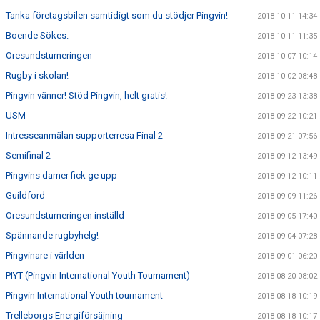
Tanka företagsbilen samtidigt som du stödjer Pingvin!
2018-10-11 14:34
Boende Sökes.
2018-10-11 11:35
Öresundsturneringen
2018-10-07 10:14
Rugby i skolan!
2018-10-02 08:48
Pingvin vänner! Stöd Pingvin, helt gratis!
2018-09-23 13:38
USM
2018-09-22 10:21
Intresseanmälan supporterresa Final 2
2018-09-21 07:56
Semifinal 2
2018-09-12 13:49
Pingvins damer fick ge upp
2018-09-12 10:11
Guildford
2018-09-09 11:26
Öresundsturneringen inställd
2018-09-05 17:40
Spännande rugbyhelg!
2018-09-04 07:28
Pingvinare i världen
2018-09-01 06:20
PIYT (Pingvin International Youth Tournament)
2018-08-20 08:02
Pingvin International Youth tournament
2018-08-18 10:19
Trelleborgs Energiförsäjning
2018-08-18 10:17