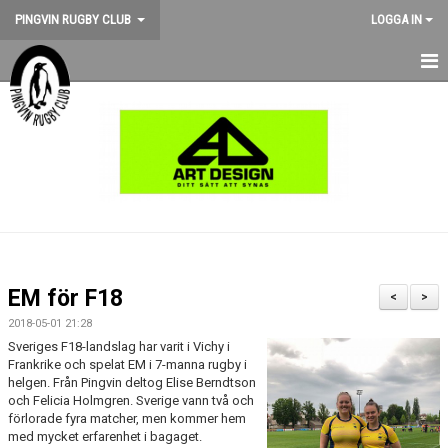
PINGVIN RUGBY CLUB
LOGGA IN
HEM
NYHETER
KALENDER
OM KLUBBEN
STÖD PINGVIN
EM för F18
<
>
BILDGALLERI
2018-05-01 21:28
Sveriges F18-landslag har varit i Vichy i
Frankrike och spelat EM i 7-manna rugby i
MEDLEMSKAP
helgen. Från Pingvin deltog Elise Berndtson
och Felicia Holmgren. Sverige vann två och
MATCHER
förlorade fyra matcher, men kommer hem
med mycket erfarenhet i bagaget.