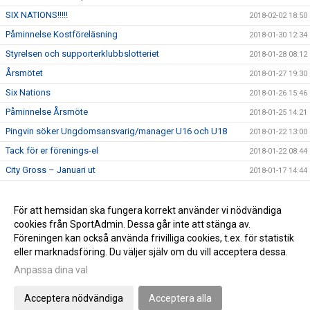
SIX NATIONS!!!!!
2018-02-02 18:50
Påminnelse Kostföreläsning
2018-01-30 12:34
Styrelsen och supporterklubbslotteriet
2018-01-28 08:12
Årsmötet
2018-01-27 19:30
Six Nations
2018-01-26 15:46
Påminnelse Årsmöte
2018-01-25 14:21
Pingvin söker Ungdomsansvarig/manager U16 och U18
2018-01-22 13:00
Tack för er förenings-el
2018-01-22 08:44
City Gross – Januari ut
2018-01-17 14:44
Kostföreläsning
2018-01-17 14:43
Pingvin söker boende
För att hemsidan ska fungera korrekt använder vi nödvändiga
2018-01-17 14:42
cookies från SportAdmin. Dessa går inte att stänga av.
Välkommen till pingvins nya sida
2018-01-07 11:10
Föreningen kan också använda frivilliga cookies, t.ex. för statistik
eller marknadsföring. Du väljer själv om du vill acceptera dessa.
Anpassa dina val
Cookie-inställningar
Gå till Webbversion
Acceptera nödvändiga
Acceptera alla