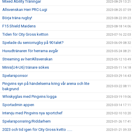
Mixed Ability Träningar
2023-08-29 13:21
Allsvenskan Herr PRC-Lugi
2023-08-25 07:59
Börja träna rugby!
2023-08-22 09:23
F15 Shield Maidens
2023-08-18 14:06
Tiden för City Gross kvitton
2023-07-16 22:03
Spelade du seniorrugby på 90 talet?
2023-06-09 08:32
Huvudtränaren för herrarna avgår
2023-05-24 08:21
Streaming av herrAllsvenskan
2023-05-12 10:49
Minis(U4-U6) tränare sökes
2023-05-11 14:18
Spelarsponsor
2023-03-29 14:43
Pingvins syn på händelserna kring vår arena och lite
2023-03-22 08:11
bakgrund
Whiskyglas med Pingvins logga
2023-03-19 19:06
Sportadmin appen
2023-03-14 17:11
Intervju med Pingvins nya sportchef
2023-02-10 10:20
Spelarsponsring/Riddarhem
2023-01-26 17:41
2023 och tid igen för City Gross kvitto ......
2023-01-21 09:33