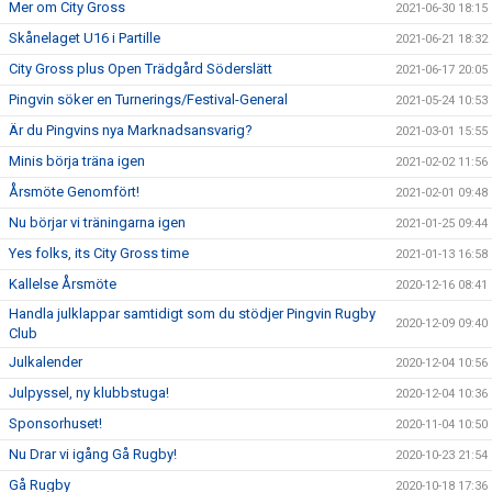
Mer om City Gross
2021-06-30 18:15
Skånelaget U16 i Partille
2021-06-21 18:32
City Gross plus Open Trädgård Söderslätt
2021-06-17 20:05
Pingvin söker en Turnerings/Festival-General
2021-05-24 10:53
Är du Pingvins nya Marknadsansvarig?
2021-03-01 15:55
Minis börja träna igen
2021-02-02 11:56
Årsmöte Genomfört!
2021-02-01 09:48
Nu börjar vi träningarna igen
2021-01-25 09:44
Yes folks, its City Gross time
2021-01-13 16:58
Kallelse Årsmöte
2020-12-16 08:41
Handla julklappar samtidigt som du stödjer Pingvin Rugby
2020-12-09 09:40
Club
Julkalender
2020-12-04 10:56
Julpyssel, ny klubbstuga!
2020-12-04 10:36
Sponsorhuset!
2020-11-04 10:50
Nu Drar vi igång Gå Rugby!
2020-10-23 21:54
Gå Rugby
2020-10-18 17:36