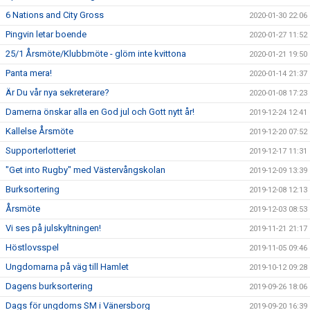
6 Nations and City Gross
2020-01-30 22:06
Pingvin letar boende
2020-01-27 11:52
25/1 Årsmöte/Klubbmöte - glöm inte kvittona
2020-01-21 19:50
Panta mera!
2020-01-14 21:37
Är Du vår nya sekreterare?
2020-01-08 17:23
Damerna önskar alla en God jul och Gott nytt år!
2019-12-24 12:41
Kallelse Årsmöte
2019-12-20 07:52
Supporterlotteriet
2019-12-17 11:31
"Get into Rugby" med Västervångskolan
2019-12-09 13:39
Burksortering
2019-12-08 12:13
Årsmöte
2019-12-03 08:53
Vi ses på julskyltningen!
2019-11-21 21:17
Höstlovsspel
2019-11-05 09:46
Ungdomarna på väg till Hamlet
2019-10-12 09:28
Dagens burksortering
2019-09-26 18:06
Dags för ungdoms SM i Vänersborg
2019-09-20 16:39