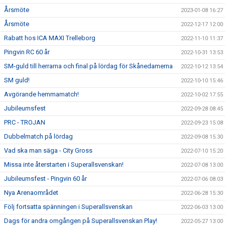
Årsmöte
2023-01-08 16:27
Årsmöte
2022-12-17 12:00
Rabatt hos ICA MAXI Trelleborg
2022-11-10 11:37
Pingvin RC 60 år
2022-10-31 13:53
SM-guld till herrarna och final på lördag för Skånedamerna
2022-10-12 13:54
SM guld!
2022-10-10 15:46
Avgörande hemmamatch!
2022-10-02 17:55
Jubileumsfest
2022-09-28 08:45
PRC - TROJAN
2022-09-23 15:08
Dubbelmatch på lördag
2022-09-08 15:30
Vad ska man säga - City Gross
2022-07-10 15:20
Missa inte återstarten i Superallsvenskan!
2022-07-08 13:00
Jubileumsfest - Pingvin 60 år
2022-07-06 08:03
Nya Arenaområdet
2022-06-28 15:30
Följ fortsatta spänningen i Superallsvenskan
2022-06-03 13:00
Dags för andra omgången på Superallsvenskan Play!
2022-05-27 13:00