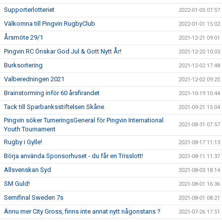
Supporterlotteriet
2022-01-05 07:57
Välkomna till Pingvin RugbyClub
2022-01-01 15:02
Årsmöte 29/1
2021-12-21 09:01
Pingvin RC Önskar God Jul & Gott Nytt År!
2021-12-20 10:03
Burksortering
2021-12-02 17:48
Valberedningen 2021
2021-12-02 09:25
Brainstorming inför 60 årsfirandet
2021-10-19 10:44
Tack till Sparbanksstiftelsen Skåne
2021-09-21 15:04
Pingvin söker TurneringsGeneral för Pingvin International
2021-08-31 07:57
Youth Tournament
Rugby i Gylle!
2021-08-17 11:13
Börja använda Sponsorhuset - du får en Trisslott!
2021-08-11 11:37
Allsvenskan Syd
2021-08-03 18:14
SM Guld!
2021-08-01 16:36
Semifinal Sweden 7s
2021-08-01 08:21
Ännu mer City Gross, finns inte annat nytt någonstans ?
2021-07-26 17:51