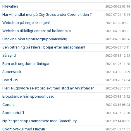
Pilevallen
2020-08-28 07:44
Har vi handlat mer på City Gross under Corona tiden ?
2020-07-21 15:14
Webshop på engelska igen!
2020-07-20 09:01
Webshop tillfälligt endast på holländska
2020-06-09 08:31
Pingvin Söker Sponsorgruppsansvarig
2020-06-03 09:56
Seniorträning på Pilevall börjar efter midsommar!!
2020-06-01 13:41
Så synd
2020-05-13 12:23
Barn och ungdomsträningar
2020-04-28 11:25
Superweek
2020-03-30 13:09
Covid -19
2020-03-26 14:04
Fler i Rugbyrörelse ett projekt med stöd av Arvsfonden
2020-03-25 13:37
Erbjudande från sponsorhuset
2020-03-18 13:42
Corona
2020-03-16 08:03
Sponsorträff
2020-03-07 17:28
Ny Pingvinshop i samarbete med Canterbury
2020-02-14 09:05
Sportlovskul med Pingvin
2020-01-31 11:07