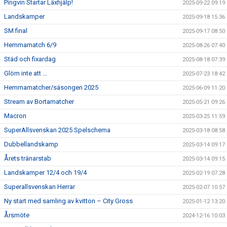
Pingvin Startar Läxhjälp!
2025-09-22 09:19
Landskamper
2025-09-18 15:36
SM final
2025-09-17 08:50
Hemmamatch 6/9
2025-08-26 07:40
Städ och fixardag
2025-08-18 07:39
Glöm inte att ...
2025-07-23 18:42
Hemmamatcher/säsongen 2025
2025-06-09 11:20
Stream av Bortamatcher
2025-05-21 09:26
Macron
2025-03-25 11:59
SuperAllsvenskan 2025 Spelschema
2025-03-18 08:58
Dubbellandskamp
2025-03-14 09:17
Årets tränarstab
2025-03-14 09:15
Landskamper 12/4 och 19/4
2025-02-19 07:28
Superallsvenskan Herrar
2025-02-07 10:57
Ny start med samling av kvitton – City Gross
2025-01-12 13:20
Årsmöte
2024-12-16 10:03