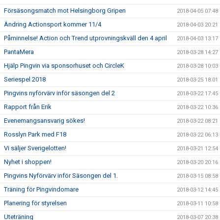
Försäsongsmatch mot Helsingborg Gripen
2018-04-05 07:48
Ändring Actionsport kommer 11/4
2018-04-03 20:21
Påminnelse! Action och Trend utprovningskväll den 4 april
2018-04-03 13:17
PantaMera
2018-03-28 14:27
Hjälp Pingvin via sponsorhuset och CircleK
2018-03-28 10:03
Seriespel 2018
2018-03-25 18:01
Pingvins nyförvärv inför säsongen del 2
2018-03-22 17:45
Rapport från Erik
2018-03-22 10:36
Evenemangsansvarig sökes!
2018-03-22 08:21
Rosslyn Park med F18
2018-03-22 06:13
Vi säljer Sverigelotten!
2018-03-21 12:54
Nyhet i shoppen!
2018-03-20 20:16
Pingvins Nyförvärv inför Säsongen del 1.
2018-03-15 08:58
Träning för Pingvindomare
2018-03-12 14:45
Planering för styrelsen
2018-03-11 10:58
Uteträning
2018-03-07 20:38