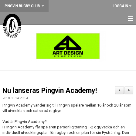
PINGVIN RUGBY CLUB
LOGGA IN
HEM
NYHETER
KALENDER
OM KLUBBEN
STÖD PINGVIN
Nu lanseras Pingvin Academy!
<
>
BILDGALLERI
2018-05-14 20:54
Pingvin Academy vänder sig till Pingvin spelare mellan 16 år och 20 år som
vill utvecklas och satsa på rugbyn.
MEDLEMSKAP
Vad är Pingvin Academy?
MATCHER
I Pingvin Academy får spelaren personlig träning 1-2 ggr/vecka och en
individuell utvecklingsplan för rugbyn och en plan för sin Fysträning. Den