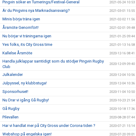
Pingvin söker en Turnerings/Festival-General
2021-05-24 10:53
Är du Pingvins nya Marknadsansvarig?
2021-03-01 15:55
Minis börja träna igen
2021-02-02 11:56
Årsmöte Genomfört!
2021-02-01 09:48
Nu börjar vi träningarna igen
2021-01-25 09:44
Yes folks, its City Gross time
2021-01-13 16:58
Kallelse Årsmöte
2020-12-16 08:41
Handla julklappar samtidigt som du stödjer Pingvin Rugby
2020-12-09 09:40
Club
Julkalender
2020-12-04 10:56
Julpyssel, ny klubbstuga!
2020-12-04 10:36
Sponsorhuset!
2020-11-04 10:50
Nu Drar vi igång Gå Rugby!
2020-10-23 21:54
Gå Rugby
2020-10-18 17:36
Pilevallen
2020-08-28 07:44
Har vi handlat mer på City Gross under Corona tiden ?
2020-07-21 15:14
Webshop på engelska igen!
2020-07-20 09:01