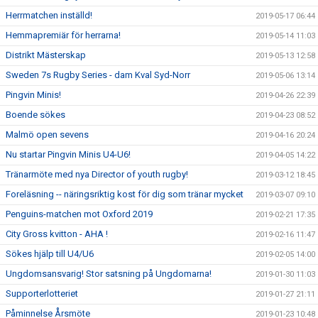
Herrmatchen inställd!
2019-05-17 06:44
Hemmapremiär för herrarna!
2019-05-14 11:03
Distrikt Mästerskap
2019-05-13 12:58
Sweden 7s Rugby Series - dam Kval Syd-Norr
2019-05-06 13:14
Pingvin Minis!
2019-04-26 22:39
Boende sökes
2019-04-23 08:52
Malmö open sevens
2019-04-16 20:24
Nu startar Pingvin Minis U4-U6!
2019-04-05 14:22
Tränarmöte med nya Director of youth rugby!
2019-03-12 18:45
Foreläsning -- näringsriktig kost för dig som tränar mycket
2019-03-07 09:10
Penguins-matchen mot Oxford 2019
2019-02-21 17:35
City Gross kvitton - AHA !
2019-02-16 11:47
Sökes hjälp till U4/U6
2019-02-05 14:00
Ungdomsansvarig! Stor satsning på Ungdomarna!
2019-01-30 11:03
Supporterlotteriet
2019-01-27 21:11
Påminnelse Årsmöte
2019-01-23 10:48