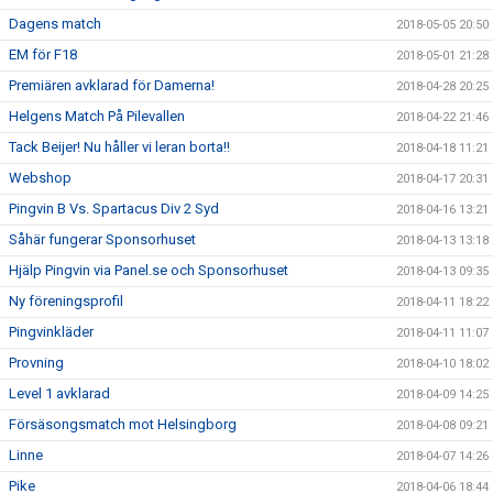
Dagens match
2018-05-05 20:50
EM för F18
2018-05-01 21:28
Premiären avklarad för Damerna!
2018-04-28 20:25
Helgens Match På Pilevallen
2018-04-22 21:46
Tack Beijer! Nu håller vi leran borta!!
2018-04-18 11:21
Webshop
2018-04-17 20:31
Pingvin B Vs. Spartacus Div 2 Syd
2018-04-16 13:21
Såhär fungerar Sponsorhuset
2018-04-13 13:18
Hjälp Pingvin via Panel.se och Sponsorhuset
2018-04-13 09:35
Ny föreningsprofil
2018-04-11 18:22
Pingvinkläder
2018-04-11 11:07
Provning
2018-04-10 18:02
Level 1 avklarad
2018-04-09 14:25
Försäsongsmatch mot Helsingborg
2018-04-08 09:21
Linne
2018-04-07 14:26
Pike
2018-04-06 18:44