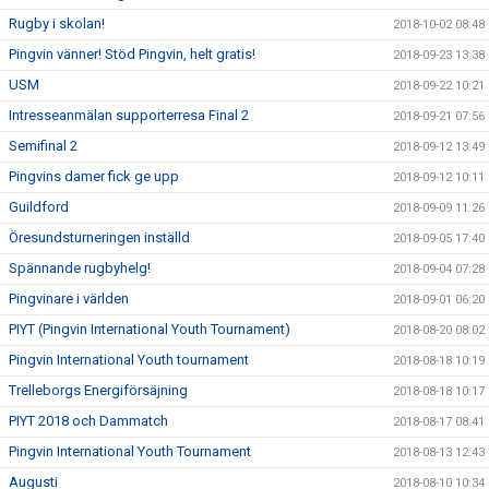
Rugby i skolan!
2018-10-02 08:48
Pingvin vänner! Stöd Pingvin, helt gratis!
2018-09-23 13:38
USM
2018-09-22 10:21
Intresseanmälan supporterresa Final 2
2018-09-21 07:56
Semifinal 2
2018-09-12 13:49
Pingvins damer fick ge upp
2018-09-12 10:11
Guildford
2018-09-09 11:26
Öresundsturneringen inställd
2018-09-05 17:40
Spännande rugbyhelg!
2018-09-04 07:28
Pingvinare i världen
2018-09-01 06:20
PIYT (Pingvin International Youth Tournament)
2018-08-20 08:02
Pingvin International Youth tournament
2018-08-18 10:19
Trelleborgs Energiförsäjning
2018-08-18 10:17
PIYT 2018 och Dammatch
2018-08-17 08:41
Pingvin International Youth Tournament
2018-08-13 12:43
Augusti
2018-08-10 10:34