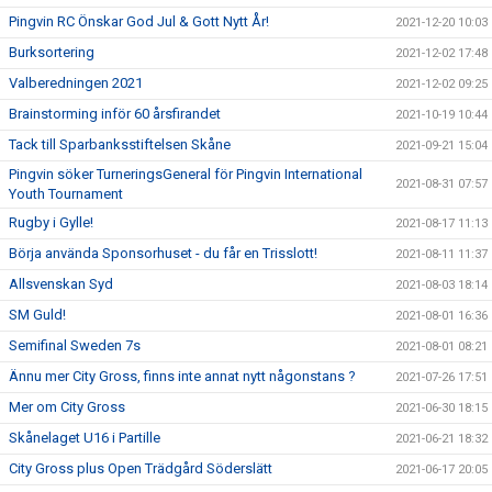
Pingvin RC Önskar God Jul & Gott Nytt År!
2021-12-20 10:03
Burksortering
2021-12-02 17:48
Valberedningen 2021
2021-12-02 09:25
Brainstorming inför 60 årsfirandet
2021-10-19 10:44
Tack till Sparbanksstiftelsen Skåne
2021-09-21 15:04
Pingvin söker TurneringsGeneral för Pingvin International
2021-08-31 07:57
Youth Tournament
Rugby i Gylle!
2021-08-17 11:13
Börja använda Sponsorhuset - du får en Trisslott!
2021-08-11 11:37
Allsvenskan Syd
2021-08-03 18:14
SM Guld!
2021-08-01 16:36
Semifinal Sweden 7s
2021-08-01 08:21
Ännu mer City Gross, finns inte annat nytt någonstans ?
2021-07-26 17:51
Mer om City Gross
2021-06-30 18:15
Skånelaget U16 i Partille
2021-06-21 18:32
City Gross plus Open Trädgård Söderslätt
2021-06-17 20:05