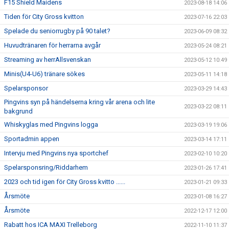
F15 Shield Maidens
2023-08-18 14:06
Tiden för City Gross kvitton
2023-07-16 22:03
Spelade du seniorrugby på 90 talet?
2023-06-09 08:32
Huvudtränaren för herrarna avgår
2023-05-24 08:21
Streaming av herrAllsvenskan
2023-05-12 10:49
Minis(U4-U6) tränare sökes
2023-05-11 14:18
Spelarsponsor
2023-03-29 14:43
Pingvins syn på händelserna kring vår arena och lite
2023-03-22 08:11
bakgrund
Whiskyglas med Pingvins logga
2023-03-19 19:06
Sportadmin appen
2023-03-14 17:11
Intervju med Pingvins nya sportchef
2023-02-10 10:20
Spelarsponsring/Riddarhem
2023-01-26 17:41
2023 och tid igen för City Gross kvitto ......
2023-01-21 09:33
Årsmöte
2023-01-08 16:27
Årsmöte
2022-12-17 12:00
Rabatt hos ICA MAXI Trelleborg
2022-11-10 11:37