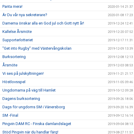
Panta mera!
2020-01-14 21:37
Är Du vår nya sekreterare?
2020-01-08 17:23
Damerna önskar alla en God jul och Gott nytt år!
2019-12-24 12:41
Kallelse Årsmöte
2019-12-20 07:52
Supporterlotteriet
2019-12-17 11:31
"Get into Rugby" med Västervångskolan
2019-12-09 13:39
Burksortering
2019-12-08 12:13
Årsmöte
2019-12-03 08:53
Vi ses på julskyltningen!
2019-11-21 21:17
Höstlovsspel
2019-11-05 09:46
Ungdomarna på väg till Hamlet
2019-10-12 09:28
Dagens burksortering
2019-09-26 18:06
Dags för ungdoms SM i Vänersborg
2019-09-20 16:39
SM -Final
2019-09-12 16:14
Pingvin DAM RC - Finska damlandslaget
2019-09-04 08:13
Stöd Pingvin när du handlar färg!
2019-08-27 11:57