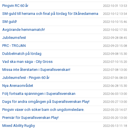
Pingvin RC 60 år
2022-10-31 13:53
SM-guld till herrarna och final på lördag för Skånedamerna
2022-10-12 13:54
SM guld!
2022-10-10 15:46
Avgörande hemmamatch!
2022-10-02 17:55
Jubileumsfest
2022-09-28 08:45
PRC - TROJAN
2022-09-23 15:08
Dubbelmatch på lördag
2022-09-08 15:30
Vad ska man säga - City Gross
2022-07-10 15:20
Missa inte återstarten i Superallsvenskan!
2022-07-08 13:00
Jubileumsfest - Pingvin 60 år
2022-07-06 08:03
Nya Arenaområdet
2022-06-28 15:30
Följ fortsatta spänningen i Superallsvenskan
2022-06-03 13:00
Dags för andra omgången på Superallsvenskan Play!
2022-05-27 13:00
Pingvin växer och söker barn och ungdomsledare.
2022-05-23 14:07
Premiär för Superallsvenskan Play!
2022-05-20 13:00
Mixed Ability Rugby
2022-05-13 11:18