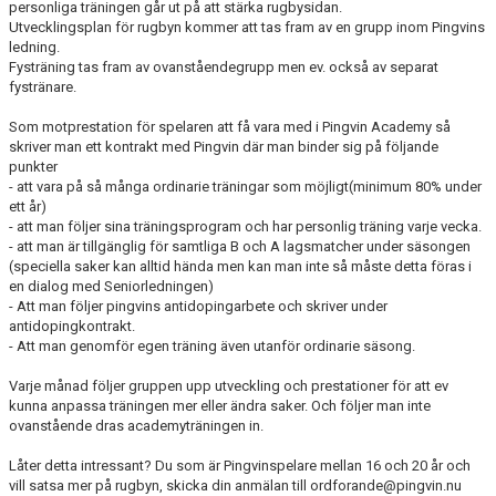
ÖVRIGT
personliga träningen går ut på att stärka rugbysidan.
Utvecklingsplan för rugbyn kommer att tas fram av en grupp inom Pingvins
ledning.
ENGLISH
Fysträning tas fram av ovanståendegrupp men ev. också av separat
fystränare.
WEBSHOP
Som motprestation för spelaren att få vara med i Pingvin Academy så
skriver man ett kontrakt med Pingvin där man binder sig på följande
ANTIDOPING
punkter
- att vara på så många ordinarie träningar som möjligt(minimum 80% under
LIU GYMNASIUM-RUGBY
ett år)
- att man följer sina träningsprogram och har personlig träning varje vecka.
- att man är tillgänglig för samtliga B och A lagsmatcher under säsongen
(speciella saker kan alltid hända men kan man inte så måste detta föras i
en dialog med Seniorledningen)
- Att man följer pingvins antidopingarbete och skriver under
antidopingkontrakt.
- Att man genomför egen träning även utanför ordinarie säsong.
Varje månad följer gruppen upp utveckling och prestationer för att ev
kunna anpassa träningen mer eller ändra saker. Och följer man inte
ovanstående dras academyträningen in.
Låter detta intressant? Du som är Pingvinspelare mellan 16 och 20 år och
vill satsa mer på rugbyn, skicka din anmälan till ordforande@pingvin.nu