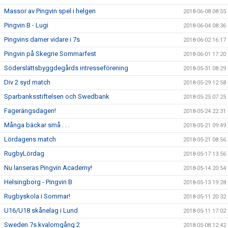
Massor av Pingvin spel i helgen
2018-06-08 08:55
Pingvin B - Lugi
2018-06-04 08:36
Pingvins damer vidare i 7s
2018-06-02 16:17
Pingvin på Skegrie Sommarfest
2018-06-01 17:20
Söderslättsbyggdegårds intresseförening
2018-05-31 08:29
Div 2 syd match
2018-05-29 12:58
Sparbanksstiftelsen och Swedbank
2018-05-25 07:25
Fagerängsdagen!
2018-05-24 22:31
Många bäckar små . . .
2018-05-21 09:49
Lördagens match
2018-05-21 08:56
RugbyLördag
2018-05-17 13:56
Nu lanseras Pingvin Academy!
2018-05-14 20:54
Helsingborg - Pingvin B
2018-05-13 19:28
Rugbyskola i Sommar!
2018-05-11 20:32
U16/U18 skånelag i Lund
2018-05-11 17:02
Sweden 7s kvalomgång 2
2018-05-08 12:42