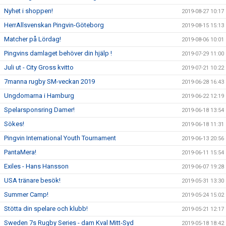
Nyhet i shoppen!
2019-08-27 10:17
HerrAllsvenskan Pingvin-Göteborg
2019-08-15 15:13
Matcher på Lördag!
2019-08-06 10:01
Pingvins damlaget behöver din hjälp !
2019-07-29 11:00
Juli ut - City Gross kvitto
2019-07-21 10:22
7manna rugby SM-veckan 2019
2019-06-28 16:43
Ungdomarna i Hamburg
2019-06-22 12:19
Spelarsponsring Damer!
2019-06-18 13:54
Sökes!
2019-06-18 11:31
Pingvin International Youth Tournament
2019-06-13 20:56
PantaMera!
2019-06-11 15:54
Exiles - Hans Hansson
2019-06-07 19:28
USA tränare besök!
2019-05-31 13:30
Summer Camp!
2019-05-24 15:02
Stötta din spelare och klubb!
2019-05-21 12:17
Sweden 7s Rugby Series - dam Kval Mitt-Syd
2019-05-18 18:42