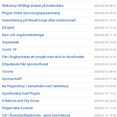
Webshop tillfälligt endast på holländska
2020-06-09 08:31
Pingvin Söker Sponsorgruppsansvarig
2020-06-03 09:56
Seniorträning på Pilevall börjar efter midsommar!!
2020-06-01 13:41
Så synd
2020-05-13 12:23
Barn och ungdomsträningar
2020-04-28 11:25
Superweek
2020-03-30 13:09
Covid -19
2020-03-26 14:04
Fler i Rugbyrörelse ett projekt med stöd av Arvsfonden
2020-03-25 13:37
Erbjudande från sponsorhuset
2020-03-18 13:42
Corona
2020-03-16 08:03
Sponsorträff
2020-03-07 17:28
Ny Pingvinshop i samarbete med Canterbury
2020-02-14 09:05
Sportlovskul med Pingvin
2020-01-31 11:07
6 Nations and City Gross
2020-01-30 22:06
Pingvin letar boende
2020-01-27 11:52
25/1 Årsmöte/Klubbmöte - glöm inte kvittona
2020-01-21 19:50