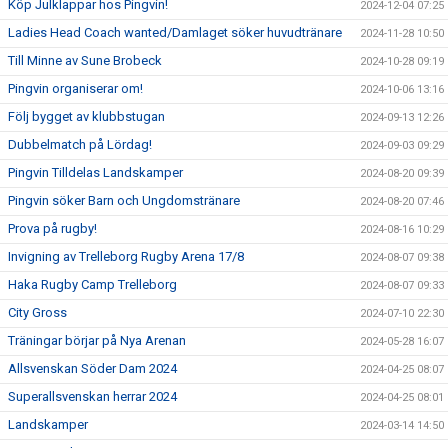
Köp Julklappar hos Pingvin!
2024-12-04 07:25
Ladies Head Coach wanted/Damlaget söker huvudtränare
2024-11-28 10:50
Till Minne av Sune Brobeck
2024-10-28 09:19
Pingvin organiserar om!
2024-10-06 13:16
Följ bygget av klubbstugan
2024-09-13 12:26
Dubbelmatch på Lördag!
2024-09-03 09:29
Pingvin Tilldelas Landskamper
2024-08-20 09:39
Pingvin söker Barn och Ungdomstränare
2024-08-20 07:46
Prova på rugby!
2024-08-16 10:29
Invigning av Trelleborg Rugby Arena 17/8
2024-08-07 09:38
Haka Rugby Camp Trelleborg
2024-08-07 09:33
City Gross
2024-07-10 22:30
Träningar börjar på Nya Arenan
2024-05-28 16:07
Allsvenskan Söder Dam 2024
2024-04-25 08:07
Superallsvenskan herrar 2024
2024-04-25 08:01
Landskamper
2024-03-14 14:50