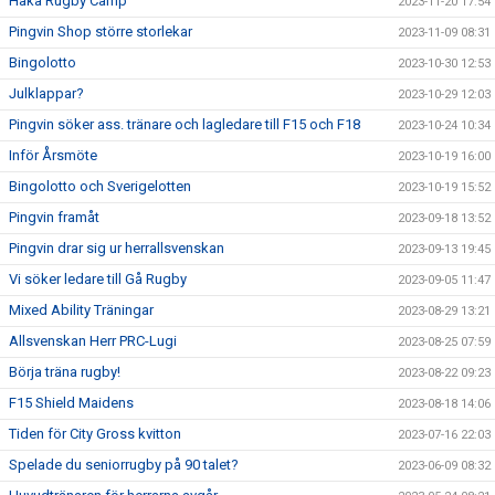
Haka Rugby Camp
2023-11-20 17:54
Pingvin Shop större storlekar
2023-11-09 08:31
Bingolotto
2023-10-30 12:53
Julklappar?
2023-10-29 12:03
Pingvin söker ass. tränare och lagledare till F15 och F18
2023-10-24 10:34
Inför Årsmöte
2023-10-19 16:00
Bingolotto och Sverigelotten
2023-10-19 15:52
Pingvin framåt
2023-09-18 13:52
Pingvin drar sig ur herrallsvenskan
2023-09-13 19:45
Vi söker ledare till Gå Rugby
2023-09-05 11:47
Mixed Ability Träningar
2023-08-29 13:21
Allsvenskan Herr PRC-Lugi
2023-08-25 07:59
Börja träna rugby!
2023-08-22 09:23
F15 Shield Maidens
2023-08-18 14:06
Tiden för City Gross kvitton
2023-07-16 22:03
Spelade du seniorrugby på 90 talet?
2023-06-09 08:32