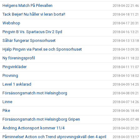
Helgens Match På Pilevallen
2018-04-22 21:46
Tack Beijer! Nu håller vi leran borta!!
2018-04-18 11:21
Webshop
2018-04-17 20:31
Pingvin B Vs. Spartacus Div 2 Syd
2018-04-16 13:21
Såhär fungerar Sponsorhuset
2018-04-13 13:18
Hjälp Pingvin via Panel.se och Sponsorhuset
2018-04-13 09:35
Ny föreningsprofil
2018-04-11 18:22
Pingvinkläder
2018-04-11 11:07
Provning
2018-04-10 18:02
Level 1 avklarad
2018-04-09 14:25
Försäsongsmatch mot Helsingborg
2018-04-08 09:21
Linne
2018-04-07 14:26
Pike
2018-04-06 18:44
Försäsongsmatch mot Helsingborg Gripen
2018-04-05 07:48
Ändring Actionsport kommer 11/4
2018-04-03 20:21
Påminnelse! Action och Trend utprovningskväll den 4 april
2018-04-03 13:17