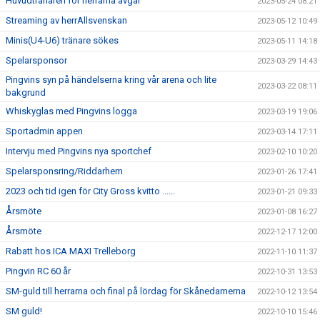
Huvudtränaren för herrarna avgår
2023-05-24 08:21
Streaming av herrAllsvenskan
2023-05-12 10:49
Minis(U4-U6) tränare sökes
2023-05-11 14:18
Spelarsponsor
2023-03-29 14:43
Pingvins syn på händelserna kring vår arena och lite
2023-03-22 08:11
bakgrund
Whiskyglas med Pingvins logga
2023-03-19 19:06
Sportadmin appen
2023-03-14 17:11
Intervju med Pingvins nya sportchef
2023-02-10 10:20
Spelarsponsring/Riddarhem
2023-01-26 17:41
2023 och tid igen för City Gross kvitto ......
2023-01-21 09:33
Årsmöte
2023-01-08 16:27
Årsmöte
2022-12-17 12:00
Rabatt hos ICA MAXI Trelleborg
2022-11-10 11:37
Pingvin RC 60 år
2022-10-31 13:53
SM-guld till herrarna och final på lördag för Skånedamerna
2022-10-12 13:54
SM guld!
2022-10-10 15:46