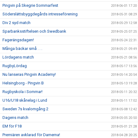
Pingvin på Skegrie Sommarfest
2018-06-01 17:20
Söderslättsbyggdegårds intresseförening
2018-05-31 08:29
Div 2 syd match
2018-05-29 12:58
Sparbanksstiftelsen och Swedbank
2018-05-25 07:25
Fagerängsdagen!
2018-05-24 22:31
Många bäckar små . . .
2018-05-21 09:49
Lördagens match
2018-05-21 08:56
RugbyLördag
2018-05-17 13:56
Nu lanseras Pingvin Academy!
2018-05-14 20:54
Helsingborg - Pingvin B
2018-05-13 19:28
Rugbyskola i Sommar!
2018-05-11 20:32
U16/U18 skånelag i Lund
2018-05-11 17:02
Sweden 7s kvalomgång 2
2018-05-08 12:42
Dagens match
2018-05-05 20:50
EM för F18
2018-05-01 21:28
Premiären avklarad för Damerna!
2018-04-28 20:25