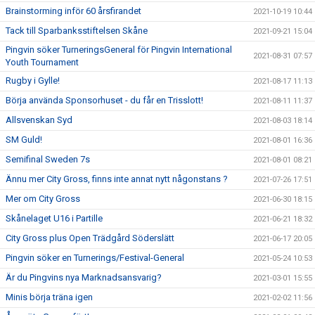
Brainstorming inför 60 årsfirandet
2021-10-19 10:44
Tack till Sparbanksstiftelsen Skåne
2021-09-21 15:04
Pingvin söker TurneringsGeneral för Pingvin International
2021-08-31 07:57
Youth Tournament
Rugby i Gylle!
2021-08-17 11:13
Börja använda Sponsorhuset - du får en Trisslott!
2021-08-11 11:37
Allsvenskan Syd
2021-08-03 18:14
SM Guld!
2021-08-01 16:36
Semifinal Sweden 7s
2021-08-01 08:21
Ännu mer City Gross, finns inte annat nytt någonstans ?
2021-07-26 17:51
Mer om City Gross
2021-06-30 18:15
Skånelaget U16 i Partille
2021-06-21 18:32
City Gross plus Open Trädgård Söderslätt
2021-06-17 20:05
Pingvin söker en Turnerings/Festival-General
2021-05-24 10:53
Är du Pingvins nya Marknadsansvarig?
2021-03-01 15:55
Minis börja träna igen
2021-02-02 11:56