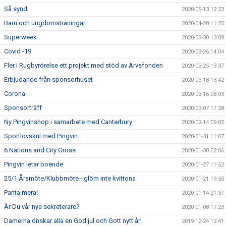
Så synd
2020-05-13 12:23
Barn och ungdomsträningar
2020-04-28 11:25
Superweek
2020-03-30 13:09
Covid -19
2020-03-26 14:04
Fler i Rugbyrörelse ett projekt med stöd av Arvsfonden
2020-03-25 13:37
Erbjudande från sponsorhuset
2020-03-18 13:42
Corona
2020-03-16 08:03
Sponsorträff
2020-03-07 17:28
Ny Pingvinshop i samarbete med Canterbury
2020-02-14 09:05
Sportlovskul med Pingvin
2020-01-31 11:07
6 Nations and City Gross
2020-01-30 22:06
Pingvin letar boende
2020-01-27 11:52
25/1 Årsmöte/Klubbmöte - glöm inte kvittona
2020-01-21 19:50
Panta mera!
2020-01-14 21:37
Är Du vår nya sekreterare?
2020-01-08 17:23
Damerna önskar alla en God jul och Gott nytt år!
2019-12-24 12:41