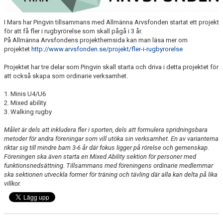
ÖVRIGT
I Mars har Pingvin tillsammans med Allmänna Arvsfonden startat ett projekt
ENGLISH
för att få fler i rugbyrörelse som skall pågå i 3 år.
På Allmänna Arvsfondens projekthemsida kan man läsa mer om
WEBSHOP
projektet
http://www.arvsfonden.se/projekt/fler-i-rugbyrorelse
Projektet har tre delar som Pingvin skall starta och driva i detta projektet för
ANTIDOPING
att också skapa som ordinarie verksamhet.
LIU GYMNASIUM-RUGBY
1. Minis U4/U6
2. Mixed ability
3. Walking rugby
Målet är dels att inkludera fler i sporten, dels att formulera spridningsbara
metoder för andra föreningar som vill utöka sin verksamhet. En av varianterna
riktar sig till mindre barn 3-6 år där fokus ligger på rörelse och gemenskap.
Föreningen ska även starta en Mixed Ability sektion för personer med
funktionsnedsättning. Tillsammans med föreningens ordinarie medlemmar
ska sektionen utveckla former för träning och tävling där alla kan delta på lika
villkor.