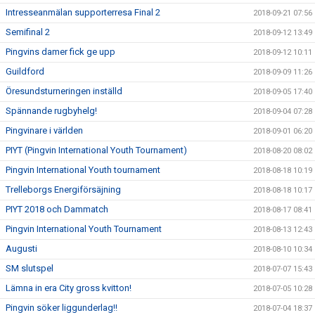
Intresseanmälan supporterresa Final 2
2018-09-21 07:56
Semifinal 2
2018-09-12 13:49
Pingvins damer fick ge upp
2018-09-12 10:11
Guildford
2018-09-09 11:26
Öresundsturneringen inställd
2018-09-05 17:40
Spännande rugbyhelg!
2018-09-04 07:28
Pingvinare i världen
2018-09-01 06:20
PIYT (Pingvin International Youth Tournament)
2018-08-20 08:02
Pingvin International Youth tournament
2018-08-18 10:19
Trelleborgs Energiförsäjning
2018-08-18 10:17
PIYT 2018 och Dammatch
2018-08-17 08:41
Pingvin International Youth Tournament
2018-08-13 12:43
Augusti
2018-08-10 10:34
SM slutspel
2018-07-07 15:43
Lämna in era City gross kvitton!
2018-07-05 10:28
Pingvin söker liggunderlag!!
2018-07-04 18:37