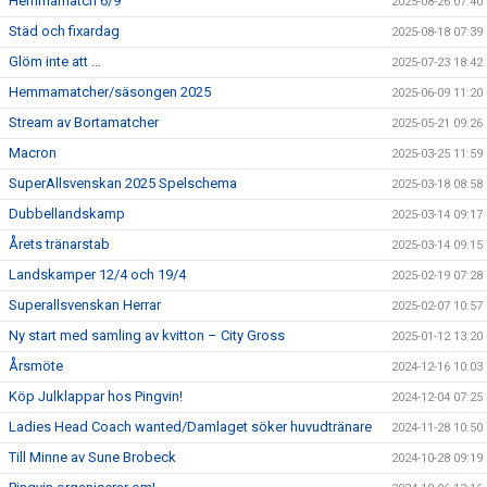
Hemmamatch 6/9
2025-08-26 07:40
Städ och fixardag
2025-08-18 07:39
Glöm inte att ...
2025-07-23 18:42
Hemmamatcher/säsongen 2025
2025-06-09 11:20
Stream av Bortamatcher
2025-05-21 09:26
Macron
2025-03-25 11:59
SuperAllsvenskan 2025 Spelschema
2025-03-18 08:58
Dubbellandskamp
2025-03-14 09:17
Årets tränarstab
2025-03-14 09:15
Landskamper 12/4 och 19/4
2025-02-19 07:28
Superallsvenskan Herrar
2025-02-07 10:57
Ny start med samling av kvitton – City Gross
2025-01-12 13:20
Årsmöte
2024-12-16 10:03
Köp Julklappar hos Pingvin!
2024-12-04 07:25
Ladies Head Coach wanted/Damlaget söker huvudtränare
2024-11-28 10:50
Till Minne av Sune Brobeck
2024-10-28 09:19