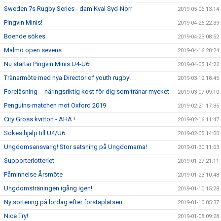
Sweden 7s Rugby Series - dam Kval Syd-Norr
2019-05-06 13:14
Pingvin Minis!
2019-04-26 22:39
Boende sökes
2019-04-23 08:52
Malmö open sevens
2019-04-16 20:24
Nu startar Pingvin Minis U4-U6!
2019-04-05 14:22
Tränarmöte med nya Director of youth rugby!
2019-03-12 18:45
Foreläsning -- näringsriktig kost för dig som tränar mycket
2019-03-07 09:10
Penguins-matchen mot Oxford 2019
2019-02-21 17:35
City Gross kvitton - AHA !
2019-02-16 11:47
Sökes hjälp till U4/U6
2019-02-05 14:00
Ungdomsansvarig! Stor satsning på Ungdomarna!
2019-01-30 11:03
Supporterlotteriet
2019-01-27 21:11
Påminnelse Årsmöte
2019-01-23 10:48
Ungdomsträningen igång igen!
2019-01-10 15:28
Ny sortering på lördag efter förstaplatsen
2019-01-10 05:37
Nice Try!
2019-01-08 09:28