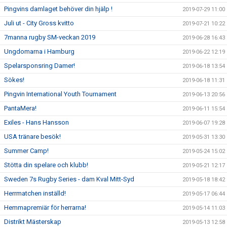
Pingvins damlaget behöver din hjälp !
2019-07-29 11:00
Juli ut - City Gross kvitto
2019-07-21 10:22
7manna rugby SM-veckan 2019
2019-06-28 16:43
Ungdomarna i Hamburg
2019-06-22 12:19
Spelarsponsring Damer!
2019-06-18 13:54
Sökes!
2019-06-18 11:31
Pingvin International Youth Tournament
2019-06-13 20:56
PantaMera!
2019-06-11 15:54
Exiles - Hans Hansson
2019-06-07 19:28
USA tränare besök!
2019-05-31 13:30
Summer Camp!
2019-05-24 15:02
Stötta din spelare och klubb!
2019-05-21 12:17
Sweden 7s Rugby Series - dam Kval Mitt-Syd
2019-05-18 18:42
Herrmatchen inställd!
2019-05-17 06:44
Hemmapremiär för herrarna!
2019-05-14 11:03
Distrikt Mästerskap
2019-05-13 12:58