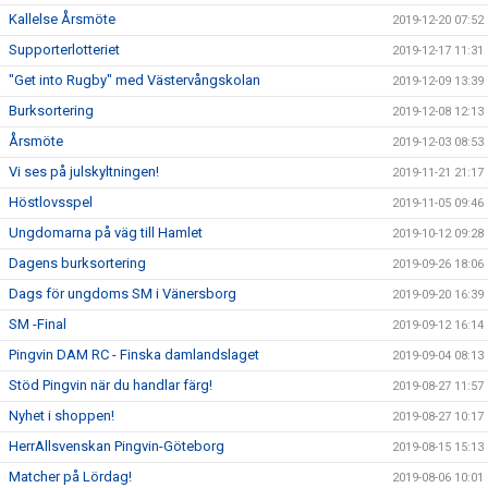
Kallelse Årsmöte
2019-12-20 07:52
Supporterlotteriet
2019-12-17 11:31
"Get into Rugby" med Västervångskolan
2019-12-09 13:39
Burksortering
2019-12-08 12:13
Årsmöte
2019-12-03 08:53
Vi ses på julskyltningen!
2019-11-21 21:17
Höstlovsspel
2019-11-05 09:46
Ungdomarna på väg till Hamlet
2019-10-12 09:28
Dagens burksortering
2019-09-26 18:06
Dags för ungdoms SM i Vänersborg
2019-09-20 16:39
SM -Final
2019-09-12 16:14
Pingvin DAM RC - Finska damlandslaget
2019-09-04 08:13
Stöd Pingvin när du handlar färg!
2019-08-27 11:57
Nyhet i shoppen!
2019-08-27 10:17
HerrAllsvenskan Pingvin-Göteborg
2019-08-15 15:13
Matcher på Lördag!
2019-08-06 10:01