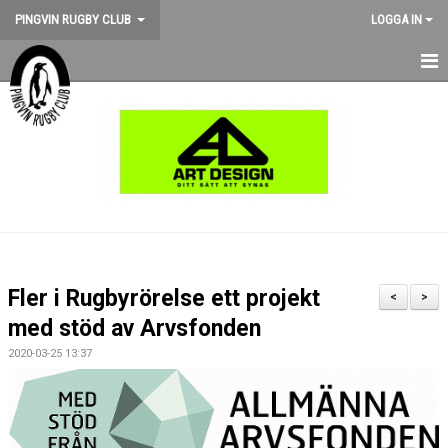
PINGVIN RUGBY CLUB
LOGGA IN
HEM
NYHETER
KALENDER
OM KLUBBEN
STÖD PINGVIN
Fler i Rugbyrörelse ett projekt
<
>
BILDGALLERI
med stöd av Arvsfonden
2020-03-25 13:37
MEDLEMSKAP
MATCHER