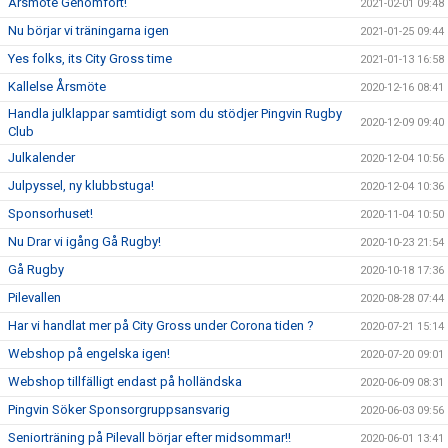
Årsmöte Genomfört!
2021-02-01 09:48
Nu börjar vi träningarna igen
2021-01-25 09:44
Yes folks, its City Gross time
2021-01-13 16:58
Kallelse Årsmöte
2020-12-16 08:41
Handla julklappar samtidigt som du stödjer Pingvin Rugby
2020-12-09 09:40
Club
Julkalender
2020-12-04 10:56
Julpyssel, ny klubbstuga!
2020-12-04 10:36
Sponsorhuset!
2020-11-04 10:50
Nu Drar vi igång Gå Rugby!
2020-10-23 21:54
Gå Rugby
2020-10-18 17:36
Pilevallen
2020-08-28 07:44
Har vi handlat mer på City Gross under Corona tiden ?
2020-07-21 15:14
Webshop på engelska igen!
2020-07-20 09:01
Webshop tillfälligt endast på holländska
2020-06-09 08:31
Pingvin Söker Sponsorgruppsansvarig
2020-06-03 09:56
Seniorträning på Pilevall börjar efter midsommar!!
2020-06-01 13:41