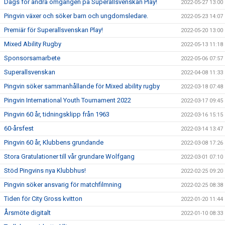
Dags för andra omgången på Superallsvenskan Play!
2022-05-27 13:00
Pingvin växer och söker barn och ungdomsledare.
2022-05-23 14:07
Premiär för Superallsvenskan Play!
2022-05-20 13:00
Mixed Ability Rugby
2022-05-13 11:18
Sponsorsamarbete
2022-05-06 07:57
Superallsvenskan
2022-04-08 11:33
Pingvin söker sammanhållande för Mixed ability rugby
2022-03-18 07:48
Pingvin International Youth Tournament 2022
2022-03-17 09:45
Pingvin 60 år, tidningsklipp från 1963
2022-03-16 15:15
60-årsfest
2022-03-14 13:47
Pingvin 60 år, Klubbens grundande
2022-03-08 17:26
Stora Gratulationer till vår grundare Wolfgang
2022-03-01 07:10
Stöd Pingvins nya Klubbhus!
2022-02-25 09:20
Pingvin söker ansvarig för matchfilmning
2022-02-25 08:38
Tiden för City Gross kvitton
2022-01-20 11:44
Årsmöte digitalt
2022-01-10 08:33