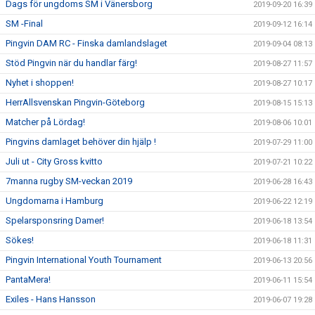
Dags för ungdoms SM i Vänersborg
2019-09-20 16:39
SM -Final
2019-09-12 16:14
Pingvin DAM RC - Finska damlandslaget
2019-09-04 08:13
Stöd Pingvin när du handlar färg!
2019-08-27 11:57
Nyhet i shoppen!
2019-08-27 10:17
HerrAllsvenskan Pingvin-Göteborg
2019-08-15 15:13
Matcher på Lördag!
2019-08-06 10:01
Pingvins damlaget behöver din hjälp !
2019-07-29 11:00
Juli ut - City Gross kvitto
2019-07-21 10:22
7manna rugby SM-veckan 2019
2019-06-28 16:43
Ungdomarna i Hamburg
2019-06-22 12:19
Spelarsponsring Damer!
2019-06-18 13:54
Sökes!
2019-06-18 11:31
Pingvin International Youth Tournament
2019-06-13 20:56
PantaMera!
2019-06-11 15:54
Exiles - Hans Hansson
2019-06-07 19:28