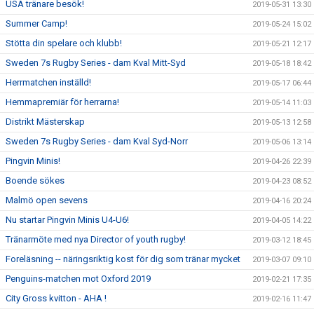
USA tränare besök!
2019-05-31 13:30
Summer Camp!
2019-05-24 15:02
Stötta din spelare och klubb!
2019-05-21 12:17
Sweden 7s Rugby Series - dam Kval Mitt-Syd
2019-05-18 18:42
Herrmatchen inställd!
2019-05-17 06:44
Hemmapremiär för herrarna!
2019-05-14 11:03
Distrikt Mästerskap
2019-05-13 12:58
Sweden 7s Rugby Series - dam Kval Syd-Norr
2019-05-06 13:14
Pingvin Minis!
2019-04-26 22:39
Boende sökes
2019-04-23 08:52
Malmö open sevens
2019-04-16 20:24
Nu startar Pingvin Minis U4-U6!
2019-04-05 14:22
Tränarmöte med nya Director of youth rugby!
2019-03-12 18:45
Foreläsning -- näringsriktig kost för dig som tränar mycket
2019-03-07 09:10
Penguins-matchen mot Oxford 2019
2019-02-21 17:35
City Gross kvitton - AHA !
2019-02-16 11:47