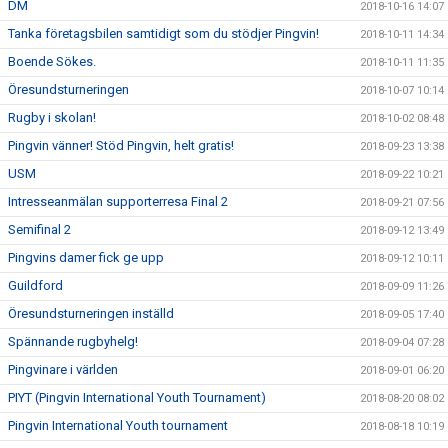
DM
2018-10-16 14:07
Tanka företagsbilen samtidigt som du stödjer Pingvin!
2018-10-11 14:34
Boende Sökes.
2018-10-11 11:35
Öresundsturneringen
2018-10-07 10:14
Rugby i skolan!
2018-10-02 08:48
Pingvin vänner! Stöd Pingvin, helt gratis!
2018-09-23 13:38
USM
2018-09-22 10:21
Intresseanmälan supporterresa Final 2
2018-09-21 07:56
Semifinal 2
2018-09-12 13:49
Pingvins damer fick ge upp
2018-09-12 10:11
Guildford
2018-09-09 11:26
Öresundsturneringen inställd
2018-09-05 17:40
Spännande rugbyhelg!
2018-09-04 07:28
Pingvinare i världen
2018-09-01 06:20
PIYT (Pingvin International Youth Tournament)
2018-08-20 08:02
Pingvin International Youth tournament
2018-08-18 10:19