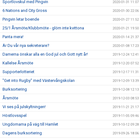
Sportlovskul med Pingvin
2020-01-31 11:07
6 Nations and City Gross
2020-01-30 22:06
Pingvin letar boende
2020-01-27 11:52
25/1 Årsmöte/Klubbmöte - glöm inte kvittona
2020-01-21 19:50
Panta mera!
2020-01-14 21:37
Är Du vår nya sekreterare?
2020-01-08 17:23
Damerna önskar alla en God jul och Gott nytt år!
2019-12-24 12:41
Kallelse Årsmöte
2019-12-20 07:52
Supporterlotteriet
2019-12-17 11:31
"Get into Rugby" med Västervångskolan
2019-12-09 13:39
Burksortering
2019-12-08 12:13
Årsmöte
2019-12-03 08:53
Vi ses på julskyltningen!
2019-11-21 21:17
Höstlovsspel
2019-11-05 09:46
Ungdomarna på väg till Hamlet
2019-10-12 09:28
Dagens burksortering
2019-09-26 18:06