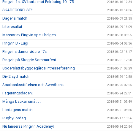
Pingvin 1st XV borta mot Enköping 10 - 75
2018-06-16 17:34
SKADEGÖRELSE!!
2018-06-13 14:36
Dagens match
2018-06-09 21:35
Lite resultat
2018-06-09 16:09
Massor av Pingvin spel i helgen
2018-06-08 08:55
Pingvin B - Lugi
2018-06-04 08:36
Pingvins damer vidare i 7s
2018-06-02 16:17
Pingvin på Skegrie Sommarfest
2018-06-01 17:20
Söderslättsbyggdegårds intresseförening
2018-05-31 08:29
Div 2 syd match
2018-05-29 12:58
Sparbanksstiftelsen och Swedbank
2018-05-25 07:25
Fagerängsdagen!
2018-05-24 22:31
Många bäckar små . . .
2018-05-21 09:49
Lördagens match
2018-05-21 08:56
RugbyLördag
2018-05-17 13:56
Nu lanseras Pingvin Academy!
2018-05-14 20:54