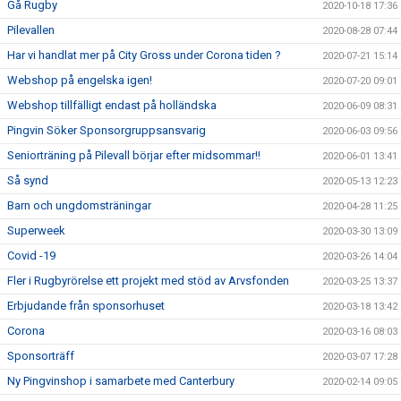
Gå Rugby
2020-10-18 17:36
Pilevallen
2020-08-28 07:44
Har vi handlat mer på City Gross under Corona tiden ?
2020-07-21 15:14
Webshop på engelska igen!
2020-07-20 09:01
Webshop tillfälligt endast på holländska
2020-06-09 08:31
Pingvin Söker Sponsorgruppsansvarig
2020-06-03 09:56
Seniorträning på Pilevall börjar efter midsommar!!
2020-06-01 13:41
Så synd
2020-05-13 12:23
Barn och ungdomsträningar
2020-04-28 11:25
Superweek
2020-03-30 13:09
Covid -19
2020-03-26 14:04
Fler i Rugbyrörelse ett projekt med stöd av Arvsfonden
2020-03-25 13:37
Erbjudande från sponsorhuset
2020-03-18 13:42
Corona
2020-03-16 08:03
Sponsorträff
2020-03-07 17:28
Ny Pingvinshop i samarbete med Canterbury
2020-02-14 09:05