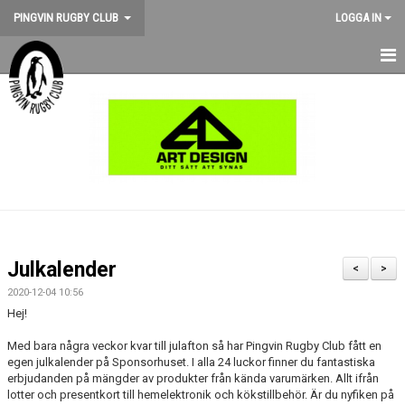
PINGVIN RUGBY CLUB
LOGGA IN
HEM
NYHETER
KALENDER
OM KLUBBEN
STÖD PINGVIN
Julkalender
<
>
BILDGALLERI
2020-12-04 10:56
Hej!
MEDLEMSKAP
Med bara några veckor kvar till julafton så har Pingvin Rugby Club fått en
egen julkalender på Sponsorhuset. I alla 24 luckor finner du fantastiska
MATCHER
erbjudanden på mängder av produkter från kända varumärken. Allt ifrån
lotter och presentkort till hemelektronik och kökstillbehör. Är du nyfiken på