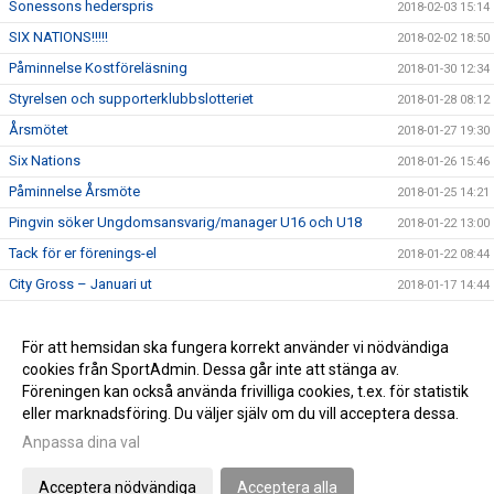
Sonessons hederspris
2018-02-03 15:14
SIX NATIONS!!!!!
2018-02-02 18:50
Påminnelse Kostföreläsning
2018-01-30 12:34
Styrelsen och supporterklubbslotteriet
2018-01-28 08:12
Årsmötet
2018-01-27 19:30
Six Nations
2018-01-26 15:46
Påminnelse Årsmöte
2018-01-25 14:21
Pingvin söker Ungdomsansvarig/manager U16 och U18
2018-01-22 13:00
Tack för er förenings-el
2018-01-22 08:44
City Gross – Januari ut
2018-01-17 14:44
Kostföreläsning
2018-01-17 14:43
Pingvin söker boende
För att hemsidan ska fungera korrekt använder vi nödvändiga
2018-01-17 14:42
cookies från SportAdmin. Dessa går inte att stänga av.
Välkommen till pingvins nya sida
2018-01-07 11:10
Föreningen kan också använda frivilliga cookies, t.ex. för statistik
eller marknadsföring. Du väljer själv om du vill acceptera dessa.
Anpassa dina val
Cookie-inställningar
Gå till Webbversion
Acceptera nödvändiga
Acceptera alla