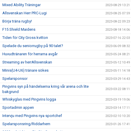
Mixed Ability Träningar
2023-08-29 13:21
Allsvenskan Herr PRC-Lugi
2023-08-25 07:59
Börja träna rugby!
2023-08-22 09:23
F15 Shield Maidens
2023-08-18 14:06
Tiden för City Gross kvitton
2023-07-16 22:03
Spelade du seniorrugby på 90 talet?
2023-06-09 08:32
Huvudtränaren för herrarna avgår
2023-05-24 08:21
Streaming av herrAllsvenskan
2023-05-12 10:49
Minis(U4-U6) tränare sökes
2023-05-11 14:18
Spelarsponsor
2023-03-29 14:43
Pingvins syn på händelserna kring vår arena och lite
2023-03-22 08:11
bakgrund
Whiskyglas med Pingvins logga
2023-03-19 19:06
Sportadmin appen
2023-03-14 17:11
Intervju med Pingvins nya sportchef
2023-02-10 10:20
Spelarsponsring/Riddarhem
2023-01-26 17:41