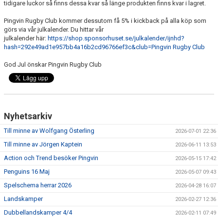
ÖVRIGT
tidigare luckor så finns dessa kvar så länge produkten finns kvar i lagret.
Pingvin Rugby Club kommer dessutom få 5% i kickback på alla köp som
ENGLISH
görs via vår julkalender. Du hittar vår
julkalender här:
https://shop.sponsorhuset.se/julkalender/ijnhd?
WEBSHOP
hash=292e49ad1e957bb4a16b2cd96766ef3c&club=Pingvin Rugby Club
God Jul önskar Pingvin Rugby Club
ANTIDOPING
LIU GYMNASIUM-RUGBY
Nyhetsarkiv
Till minne av Wolfgang Österling
2026-07-01 22:36
Till minne av Jörgen Kaptein
2026-06-11 13:53
Action och Trend besöker Pingvin
2026-05-15 17:42
Penguins 16 Maj
2026-05-07 09:43
Spelschema herrar 2026
2026-04-28 16:07
Landskamper
2026-02-27 12:36
Dubbellandskamper 4/4
2026-02-11 07:49