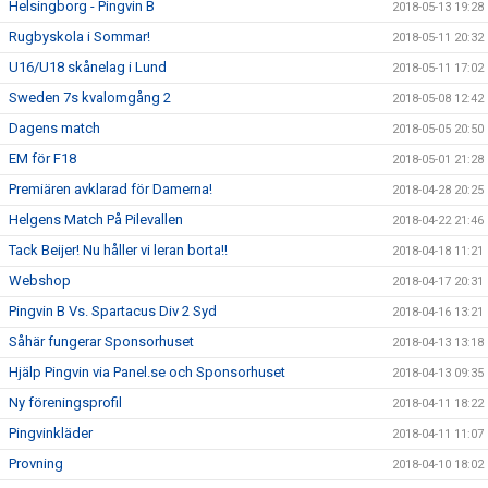
Helsingborg - Pingvin B
2018-05-13 19:28
Rugbyskola i Sommar!
2018-05-11 20:32
U16/U18 skånelag i Lund
2018-05-11 17:02
Sweden 7s kvalomgång 2
2018-05-08 12:42
Dagens match
2018-05-05 20:50
EM för F18
2018-05-01 21:28
Premiären avklarad för Damerna!
2018-04-28 20:25
Helgens Match På Pilevallen
2018-04-22 21:46
Tack Beijer! Nu håller vi leran borta!!
2018-04-18 11:21
Webshop
2018-04-17 20:31
Pingvin B Vs. Spartacus Div 2 Syd
2018-04-16 13:21
Såhär fungerar Sponsorhuset
2018-04-13 13:18
Hjälp Pingvin via Panel.se och Sponsorhuset
2018-04-13 09:35
Ny föreningsprofil
2018-04-11 18:22
Pingvinkläder
2018-04-11 11:07
Provning
2018-04-10 18:02