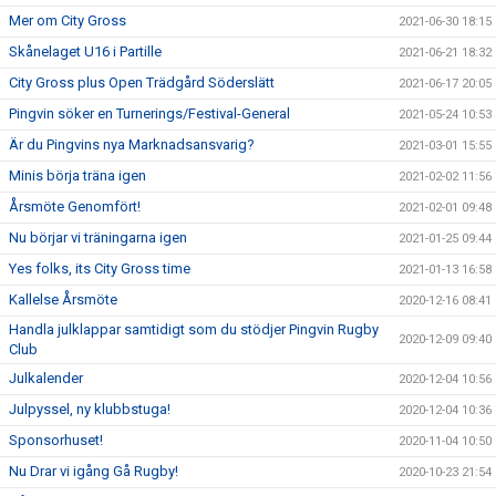
Mer om City Gross
2021-06-30 18:15
Skånelaget U16 i Partille
2021-06-21 18:32
City Gross plus Open Trädgård Söderslätt
2021-06-17 20:05
Pingvin söker en Turnerings/Festival-General
2021-05-24 10:53
Är du Pingvins nya Marknadsansvarig?
2021-03-01 15:55
Minis börja träna igen
2021-02-02 11:56
Årsmöte Genomfört!
2021-02-01 09:48
Nu börjar vi träningarna igen
2021-01-25 09:44
Yes folks, its City Gross time
2021-01-13 16:58
Kallelse Årsmöte
2020-12-16 08:41
Handla julklappar samtidigt som du stödjer Pingvin Rugby
2020-12-09 09:40
Club
Julkalender
2020-12-04 10:56
Julpyssel, ny klubbstuga!
2020-12-04 10:36
Sponsorhuset!
2020-11-04 10:50
Nu Drar vi igång Gå Rugby!
2020-10-23 21:54