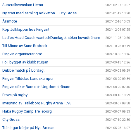
Superallsvenskan Herrar
2025-02-07 10:57
Ny start med samling av kvitton – City Gross
2025-01-12 13:20
Årsmöte
2024-12-16 10:03
Köp Julklappar hos Pingvin!
2024-12-04 07:25
Ladies Head Coach wanted/Damlaget söker huvudtränare
2024-11-28 10:50
Till Minne av Sune Brobeck
2024-10-28 09:19
Pingvin organiserar om!
2024-10-06 13:16
Följ bygget av klubbstugan
2024-09-13 12:26
Dubbelmatch på Lördag!
2024-09-03 09:29
Pingvin Tilldelas Landskamper
2024-08-20 09:39
Pingvin söker Barn och Ungdomstränare
2024-08-20 07:46
Prova på rugby!
2024-08-16 10:29
Invigning av Trelleborg Rugby Arena 17/8
2024-08-07 09:38
Haka Rugby Camp Trelleborg
2024-08-07 09:33
City Gross
2024-07-10 22:30
Träningar börjar på Nya Arenan
2024-05-28 16:07