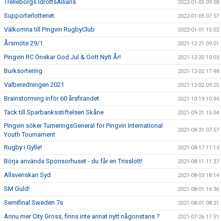
Trelleborgs IdrottsAllians
2022-01-05 09:58
Supporterlotteriet
2022-01-05 07:57
Välkomna till Pingvin RugbyClub
2022-01-01 15:02
Årsmöte 29/1
2021-12-21 09:01
Pingvin RC Önskar God Jul & Gott Nytt År!
2021-12-20 10:03
Burksortering
2021-12-02 17:48
Valberedningen 2021
2021-12-02 09:25
Brainstorming inför 60 årsfirandet
2021-10-19 10:44
Tack till Sparbanksstiftelsen Skåne
2021-09-21 15:04
Pingvin söker TurneringsGeneral för Pingvin International
2021-08-31 07:57
Youth Tournament
Rugby i Gylle!
2021-08-17 11:13
Börja använda Sponsorhuset - du får en Trisslott!
2021-08-11 11:37
Allsvenskan Syd
2021-08-03 18:14
SM Guld!
2021-08-01 16:36
Semifinal Sweden 7s
2021-08-01 08:21
Ännu mer City Gross, finns inte annat nytt någonstans ?
2021-07-26 17:51