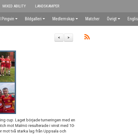
MIXED ABILITY
LANDSKAMPER
 Pingvin
Bildgalleri
Medlemskap
Matcher
Övrigt
Engli
<
>
viking cup. Laget började turneringen med en
match mot Malmö resulterade i vinst med 10-
 mot två starka lag från Uppsala och