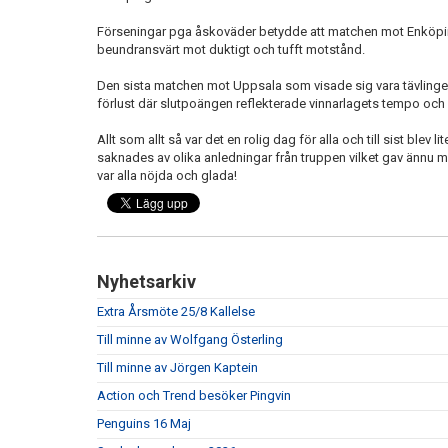
Förseningar pga åskoväder betydde att matchen mot Enköpin
beundransvärt mot duktigt och tufft motstånd.
Den sista matchen mot Uppsala som visade sig vara tävlingen
förlust där slutpoängen reflekterade vinnarlagets tempo och 
Allt som allt så var det en rolig dag för alla och till sist blev
saknades av olika anledningar från truppen vilket gav ännu me
var alla nöjda och glada!
Nyhetsarkiv
Extra Årsmöte 25/8 Kallelse
Till minne av Wolfgang Österling
Till minne av Jörgen Kaptein
Action och Trend besöker Pingvin
Penguins 16 Maj