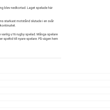
g blev nedkortad. Laget spelade här
s starkast motstånd slutade i en svår
kontinuitet.
 lite vanlig u16 rugby spelad. Många spelare
r speltid till nyare spelare. På vägen hem