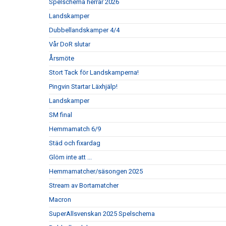
Spelschema herrar 2026
Landskamper
Dubbellandskamper 4/4
Vår DoR slutar
Årsmöte
Stort Tack för Landskamperna!
Pingvin Startar Läxhjälp!
Landskamper
SM final
Hemmamatch 6/9
Städ och fixardag
Glöm inte att ...
Hemmamatcher/säsongen 2025
Stream av Bortamatcher
Macron
SuperAllsvenskan 2025 Spelschema