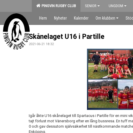
PINGVIN RUGBY CLUB
SENIOR
UNGDOM
Hem
Nyheter
Kalender
Om klubben
Stöd
Skånelaget U16 i Partille
2021-06-21 18:32
Igår åkte U16 skånelaget till Spartacus i Partille för en mini 
tajt förlust mot Vänersborg efter en lång bussresa. En tuff 
0 och gav dessutom självsäkerhet till nästkommande matcher
Enköping.