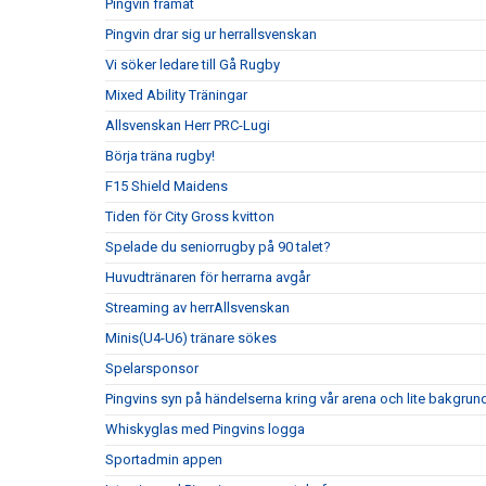
Pingvin framåt
Pingvin drar sig ur herrallsvenskan
Vi söker ledare till Gå Rugby
Mixed Ability Träningar
Allsvenskan Herr PRC-Lugi
Börja träna rugby!
F15 Shield Maidens
Tiden för City Gross kvitton
Spelade du seniorrugby på 90 talet?
Huvudtränaren för herrarna avgår
Streaming av herrAllsvenskan
Minis(U4-U6) tränare sökes
Spelarsponsor
Pingvins syn på händelserna kring vår arena och lite bakgrun
Whiskyglas med Pingvins logga
Sportadmin appen