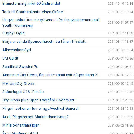
Brainstorming inför 60 årsfirandet
2021-10-19 10:44
Tack till Sparbanksstiftelsen Skåne
2021-09-21 15:04
Pingvin söker TurneringsGeneral för Pingvin International
2021-08-31 07:57
Youth Tournament
Rugby i Gylle!
2021-08-17 11:13
Börja använda Sponsorhuset - du får en Trisslott!
2021-08-11 11:37
Allsvenskan Syd
2021-08-03 18:14
SM Guld!
2021-08-01 16:36
Semifinal Sweden 7s
2021-08-01 08:21
Ännu mer City Gross, finns inte annat nytt någonstans ?
2021-07-26 17:51
Mer om City Gross
2021-06-30 18:15
Skånelaget U16 i Partille
2021-06-21 18:32
City Gross plus Open Trädgård Söderslätt
2021-06-17 20:05
Pingvin söker en Turnerings/Festival-General
2021-05-24 10:53
Är du Pingvins nya Marknadsansvarig?
2021-03-01 15:55
Minis börja träna igen
2021-02-02 11:56
Årsmöte Genomfört!
2021-02-01 09:48