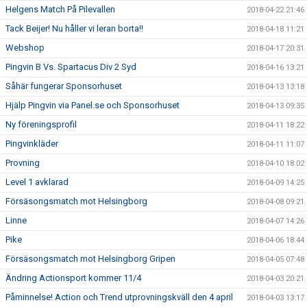
Helgens Match På Pilevallen
2018-04-22 21:46
Tack Beijer! Nu håller vi leran borta!!
2018-04-18 11:21
Webshop
2018-04-17 20:31
Pingvin B Vs. Spartacus Div 2 Syd
2018-04-16 13:21
Såhär fungerar Sponsorhuset
2018-04-13 13:18
Hjälp Pingvin via Panel.se och Sponsorhuset
2018-04-13 09:35
Ny föreningsprofil
2018-04-11 18:22
Pingvinkläder
2018-04-11 11:07
Provning
2018-04-10 18:02
Level 1 avklarad
2018-04-09 14:25
Försäsongsmatch mot Helsingborg
2018-04-08 09:21
Linne
2018-04-07 14:26
Pike
2018-04-06 18:44
Försäsongsmatch mot Helsingborg Gripen
2018-04-05 07:48
Ändring Actionsport kommer 11/4
2018-04-03 20:21
Påminnelse! Action och Trend utprovningskväll den 4 april
2018-04-03 13:17