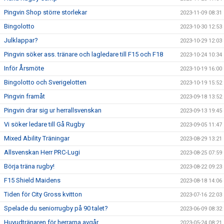
Pingvin Shop större storlekar
2023-11-09 08:31
Bingolotto
2023-10-30 12:53
Julklappar?
2023-10-29 12:03
Pingvin söker ass. tränare och lagledare till F15 och F18
2023-10-24 10:34
Inför Årsmöte
2023-10-19 16:00
Bingolotto och Sverigelotten
2023-10-19 15:52
Pingvin framåt
2023-09-18 13:52
Pingvin drar sig ur herrallsvenskan
2023-09-13 19:45
Vi söker ledare till Gå Rugby
2023-09-05 11:47
Mixed Ability Träningar
2023-08-29 13:21
Allsvenskan Herr PRC-Lugi
2023-08-25 07:59
Börja träna rugby!
2023-08-22 09:23
F15 Shield Maidens
2023-08-18 14:06
Tiden för City Gross kvitton
2023-07-16 22:03
Spelade du seniorrugby på 90 talet?
2023-06-09 08:32
Huvudtränaren för herrarna avgår
2023-05-24 08:21