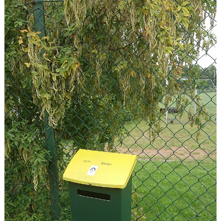
ÖVRIGT
ENGLISH
WEBSHOP
ANTIDOPING
LIU GYMNASIUM-RUGBY