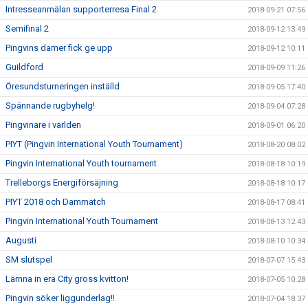
Intresseanmälan supporterresa Final 2
2018-09-21 07:56
Semifinal 2
2018-09-12 13:49
Pingvins damer fick ge upp
2018-09-12 10:11
Guildford
2018-09-09 11:26
Öresundsturneringen inställd
2018-09-05 17:40
Spännande rugbyhelg!
2018-09-04 07:28
Pingvinare i världen
2018-09-01 06:20
PIYT (Pingvin International Youth Tournament)
2018-08-20 08:02
Pingvin International Youth tournament
2018-08-18 10:19
Trelleborgs Energiförsäjning
2018-08-18 10:17
PIYT 2018 och Dammatch
2018-08-17 08:41
Pingvin International Youth Tournament
2018-08-13 12:43
Augusti
2018-08-10 10:34
SM slutspel
2018-07-07 15:43
Lämna in era City gross kvitton!
2018-07-05 10:28
Pingvin söker liggunderlag!!
2018-07-04 18:37