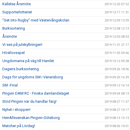
Kallelse Årsmöte
2019-12-20 07:52
Supporterlotteriet
2019-12-17 11:31
"Get into Rugby" med Västervångskolan
2019-12-09 13:39
Burksortering
2019-12-08 12:13
Årsmöte
2019-12-03 08:53
Vi ses på julskyltningen!
2019-11-21 21:17
Höstlovsspel
2019-11-05 09:46
Ungdomarna på väg till Hamlet
2019-10-12 09:28
Dagens burksortering
2019-09-26 18:06
Dags för ungdoms SM i Vänersborg
2019-09-20 16:39
SM -Final
2019-09-12 16:14
Pingvin DAM RC - Finska damlandslaget
2019-09-04 08:13
Stöd Pingvin när du handlar färg!
2019-08-27 11:57
Nyhet i shoppen!
2019-08-27 10:17
HerrAllsvenskan Pingvin-Göteborg
2019-08-15 15:13
Matcher på Lördag!
2019-08-06 10:01