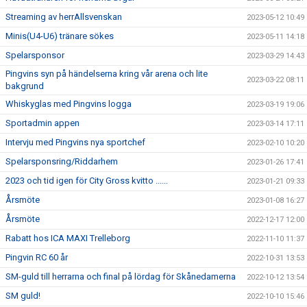
Streaming av herrAllsvenskan
2023-05-12 10:49
Minis(U4-U6) tränare sökes
2023-05-11 14:18
Spelarsponsor
2023-03-29 14:43
Pingvins syn på händelserna kring vår arena och lite
2023-03-22 08:11
bakgrund
Whiskyglas med Pingvins logga
2023-03-19 19:06
Sportadmin appen
2023-03-14 17:11
Intervju med Pingvins nya sportchef
2023-02-10 10:20
Spelarsponsring/Riddarhem
2023-01-26 17:41
2023 och tid igen för City Gross kvitto ......
2023-01-21 09:33
Årsmöte
2023-01-08 16:27
Årsmöte
2022-12-17 12:00
Rabatt hos ICA MAXI Trelleborg
2022-11-10 11:37
Pingvin RC 60 år
2022-10-31 13:53
SM-guld till herrarna och final på lördag för Skånedamerna
2022-10-12 13:54
SM guld!
2022-10-10 15:46