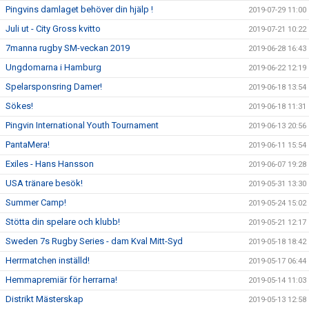
Pingvins damlaget behöver din hjälp !
2019-07-29 11:00
Juli ut - City Gross kvitto
2019-07-21 10:22
7manna rugby SM-veckan 2019
2019-06-28 16:43
Ungdomarna i Hamburg
2019-06-22 12:19
Spelarsponsring Damer!
2019-06-18 13:54
Sökes!
2019-06-18 11:31
Pingvin International Youth Tournament
2019-06-13 20:56
PantaMera!
2019-06-11 15:54
Exiles - Hans Hansson
2019-06-07 19:28
USA tränare besök!
2019-05-31 13:30
Summer Camp!
2019-05-24 15:02
Stötta din spelare och klubb!
2019-05-21 12:17
Sweden 7s Rugby Series - dam Kval Mitt-Syd
2019-05-18 18:42
Herrmatchen inställd!
2019-05-17 06:44
Hemmapremiär för herrarna!
2019-05-14 11:03
Distrikt Mästerskap
2019-05-13 12:58