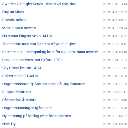
Sweden 7s Rugby Series - dam Kval Syd-Norr
2019-05-06 13:14
Pingvin Minis!
2019-04-26 22:39
Boende sökes
2019-04-23 08:52
Malmö open sevens
2019-04-16 20:24
Nu startar Pingvin Minis U4-U6!
2019-04-05 14:22
Tränarmöte med nya Director of youth rugby!
2019-03-12 18:45
Foreläsning -- näringsriktig kost för dig som tränar mycket
2019-03-07 09:10
Penguins-matchen mot Oxford 2019
2019-02-21 17:35
City Gross kvitton - AHA !
2019-02-16 11:47
Sökes hjälp till U4/U6
2019-02-05 14:00
Ungdomsansvarig! Stor satsning på Ungdomarna!
2019-01-30 11:03
Supporterlotteriet
2019-01-27 21:11
Påminnelse Årsmöte
2019-01-23 10:48
Ungdomsträningen igång igen!
2019-01-10 15:28
Ny sortering på lördag efter förstaplatsen
2019-01-10 05:37
Nice Try!
2019-01-08 09:28