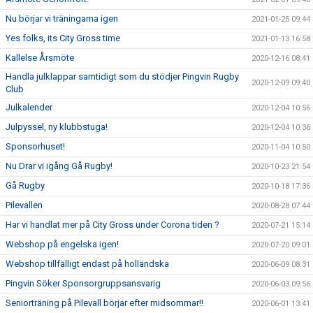
Nu börjar vi träningarna igen
2021-01-25 09:44
Yes folks, its City Gross time
2021-01-13 16:58
Kallelse Årsmöte
2020-12-16 08:41
Handla julklappar samtidigt som du stödjer Pingvin Rugby
2020-12-09 09:40
Club
Julkalender
2020-12-04 10:56
Julpyssel, ny klubbstuga!
2020-12-04 10:36
Sponsorhuset!
2020-11-04 10:50
Nu Drar vi igång Gå Rugby!
2020-10-23 21:54
Gå Rugby
2020-10-18 17:36
Pilevallen
2020-08-28 07:44
Har vi handlat mer på City Gross under Corona tiden ?
2020-07-21 15:14
Webshop på engelska igen!
2020-07-20 09:01
Webshop tillfälligt endast på holländska
2020-06-09 08:31
Pingvin Söker Sponsorgruppsansvarig
2020-06-03 09:56
Seniorträning på Pilevall börjar efter midsommar!!
2020-06-01 13:41