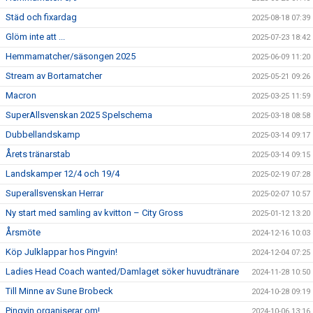
Städ och fixardag
2025-08-18 07:39
Glöm inte att ...
2025-07-23 18:42
Hemmamatcher/säsongen 2025
2025-06-09 11:20
Stream av Bortamatcher
2025-05-21 09:26
Macron
2025-03-25 11:59
SuperAllsvenskan 2025 Spelschema
2025-03-18 08:58
Dubbellandskamp
2025-03-14 09:17
Årets tränarstab
2025-03-14 09:15
Landskamper 12/4 och 19/4
2025-02-19 07:28
Superallsvenskan Herrar
2025-02-07 10:57
Ny start med samling av kvitton – City Gross
2025-01-12 13:20
Årsmöte
2024-12-16 10:03
Köp Julklappar hos Pingvin!
2024-12-04 07:25
Ladies Head Coach wanted/Damlaget söker huvudtränare
2024-11-28 10:50
Till Minne av Sune Brobeck
2024-10-28 09:19
Pingvin organiserar om!
2024-10-06 13:16