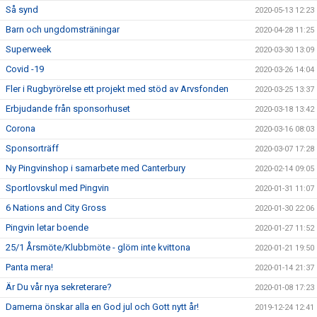
Så synd
2020-05-13 12:23
Barn och ungdomsträningar
2020-04-28 11:25
Superweek
2020-03-30 13:09
Covid -19
2020-03-26 14:04
Fler i Rugbyrörelse ett projekt med stöd av Arvsfonden
2020-03-25 13:37
Erbjudande från sponsorhuset
2020-03-18 13:42
Corona
2020-03-16 08:03
Sponsorträff
2020-03-07 17:28
Ny Pingvinshop i samarbete med Canterbury
2020-02-14 09:05
Sportlovskul med Pingvin
2020-01-31 11:07
6 Nations and City Gross
2020-01-30 22:06
Pingvin letar boende
2020-01-27 11:52
25/1 Årsmöte/Klubbmöte - glöm inte kvittona
2020-01-21 19:50
Panta mera!
2020-01-14 21:37
Är Du vår nya sekreterare?
2020-01-08 17:23
Damerna önskar alla en God jul och Gott nytt år!
2019-12-24 12:41