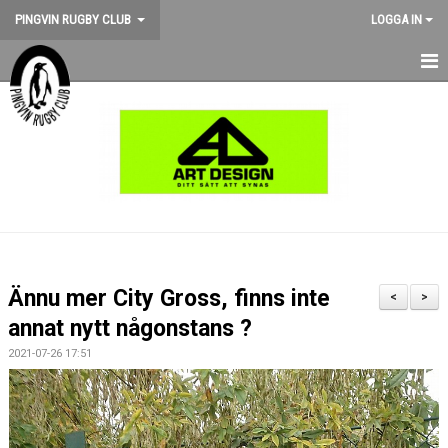
PINGVIN RUGBY CLUB
LOGGA IN
HEM
NYHETER
KALENDER
OM KLUBBEN
STÖD PINGVIN
Ännu mer City Gross, finns inte
<
>
BILDGALLERI
annat nytt någonstans ?
2021-07-26 17:51
MEDLEMSKAP
MATCHER