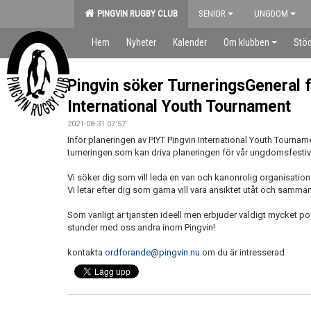
PINGVIN RUGBY CLUB
SENIOR
UNGDOM
Hem
Nyheter
Kalender
Om klubben
Stöd
Pingvin söker TurneringsGeneral f
International Youth Tournament
2021-08-31 07:57
Inför planeringen av PIYT Pingvin International Youth Tournam
turneringen som kan driva planeringen för vår ungdomsfestiv
Vi söker dig som vill leda en van och kanonrolig organisation 
Vi letar efter dig som gärna vill vara ansiktet utåt och samma
Som vanligt är tjänsten ideell men erbjuder väldigt mycket po
stunder med oss andra inom Pingvin!
kontakta
ordforande@pingvin.nu
om du är intresserad