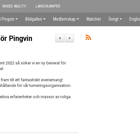
MIXED ABILITY
LANDSKAMPER
 Pingvin
Bildgalleri
Medlemskap
Matcher
Övrigt
Engli
ör Pingvin
<
>
ent 2022 så söker vi en ny General för
al.
fram till ett fantastiskt evenemang!
nhållande för vår turneringsorganisation.
sitiva erfarenheter och massor av roliga