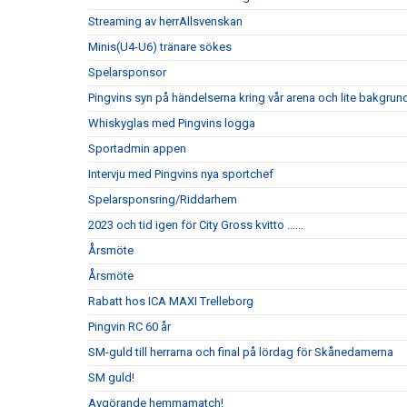
Streaming av herrAllsvenskan
Minis(U4-U6) tränare sökes
Spelarsponsor
Pingvins syn på händelserna kring vår arena och lite bakgrun
Whiskyglas med Pingvins logga
Sportadmin appen
Intervju med Pingvins nya sportchef
Spelarsponsring/Riddarhem
2023 och tid igen för City Gross kvitto ......
Årsmöte
Årsmöte
Rabatt hos ICA MAXI Trelleborg
Pingvin RC 60 år
SM-guld till herrarna och final på lördag för Skånedamerna
SM guld!
Avgörande hemmamatch!