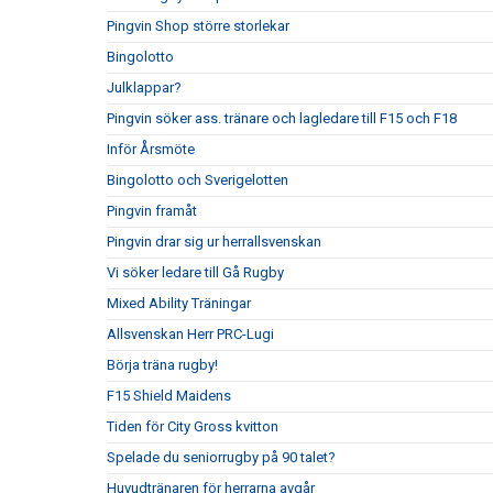
Pingvin Shop större storlekar
Bingolotto
Julklappar?
Pingvin söker ass. tränare och lagledare till F15 och F18
Inför Årsmöte
Bingolotto och Sverigelotten
Pingvin framåt
Pingvin drar sig ur herrallsvenskan
Vi söker ledare till Gå Rugby
Mixed Ability Träningar
Allsvenskan Herr PRC-Lugi
Börja träna rugby!
F15 Shield Maidens
Tiden för City Gross kvitton
Spelade du seniorrugby på 90 talet?
Huvudtränaren för herrarna avgår