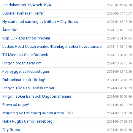
Landskamper 12/4 och 19/4
2025-02-19 07:28
Superallsvenskan Herrar
2025-02-07 10:57
Ny start med samling av kvitton – City Gross
2025-01-12 13:20
Årsmöte
2024-12-16 10:03
Köp Julklappar hos Pingvin!
2024-12-04 07:25
Ladies Head Coach wanted/Damlaget söker huvudtränare
2024-11-28 10:50
Till Minne av Sune Brobeck
2024-10-28 09:19
Pingvin organiserar om!
2024-10-06 13:16
Följ bygget av klubbstugan
2024-09-13 12:26
Dubbelmatch på Lördag!
2024-09-03 09:29
Pingvin Tilldelas Landskamper
2024-08-20 09:39
Pingvin söker Barn och Ungdomstränare
2024-08-20 07:46
Prova på rugby!
2024-08-16 10:29
Invigning av Trelleborg Rugby Arena 17/8
2024-08-07 09:38
Haka Rugby Camp Trelleborg
2024-08-07 09:33
City Gross
2024-07-10 22:30