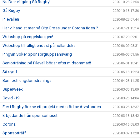
Nu Drar vi igång Gå Rugby!
2020-10-23 21:54
Gå Rugby
2020-10-18 17:36
Pilevallen
2020-08-28 07:44
Har vi handlat mer på City Gross under Corona tiden ?
2020-07-21 15:14
Webshop på engelska igen!
2020-07-20 09:01
Webshop tillfälligt endast på holländska
2020-06-09 08:31
Pingvin Söker Sponsorgruppsansvarig
2020-06-03 09:56
Seniorträning på Pilevall börjar efter midsommar!!
2020-06-01 13:41
Så synd
2020-05-13 12:23
Barn och ungdomsträningar
2020-04-28 11:25
Superweek
2020-03-30 13:09
Covid -19
2020-03-26 14:04
Fler i Rugbyrörelse ett projekt med stöd av Arvsfonden
2020-03-25 13:37
Erbjudande från sponsorhuset
2020-03-18 13:42
Corona
2020-03-16 08:03
Sponsorträff
2020-03-07 17:28