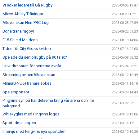
Vi söker ledare till Gå Rugby
2023-09-05 11:47
Mixed Ability Träningar
2023-08-29 13:21
Allsvenskan Herr PRC-Lugi
2023-08-25 07:59
Börja träna rugby!
2023-08-22 09:23
F15 Shield Maidens
2023-08-18 14:06
Tiden för City Gross kvitton
2023-07-16 22:03
Spelade du seniorrugby på 90 talet?
2023-06-09 08:32
Huvudtränaren för herrarna avgår
2023-05-24 08:21
Streaming av herrAllsvenskan
2023-05-12 10:49
Minis(U4-U6) tränare sökes
2023-05-11 14:18
Spelarsponsor
2023-03-29 14:43
Pingvins syn på händelserna kring vår arena och lite
2023-03-22 08:11
bakgrund
Whiskyglas med Pingvins logga
2023-03-19 19:06
Sportadmin appen
2023-03-14 17:11
Intervju med Pingvins nya sportchef
2023-02-10 10:20