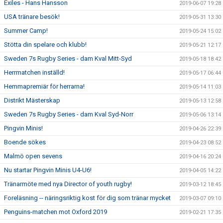
Exiles - Hans Hansson
2019-06-07 19:28
USA tränare besök!
2019-05-31 13:30
Summer Camp!
2019-05-24 15:02
Stötta din spelare och klubb!
2019-05-21 12:17
Sweden 7s Rugby Series - dam Kval Mitt-Syd
2019-05-18 18:42
Herrmatchen inställd!
2019-05-17 06:44
Hemmapremiär för herrarna!
2019-05-14 11:03
Distrikt Mästerskap
2019-05-13 12:58
Sweden 7s Rugby Series - dam Kval Syd-Norr
2019-05-06 13:14
Pingvin Minis!
2019-04-26 22:39
Boende sökes
2019-04-23 08:52
Malmö open sevens
2019-04-16 20:24
Nu startar Pingvin Minis U4-U6!
2019-04-05 14:22
Tränarmöte med nya Director of youth rugby!
2019-03-12 18:45
Foreläsning -- näringsriktig kost för dig som tränar mycket
2019-03-07 09:10
Penguins-matchen mot Oxford 2019
2019-02-21 17:35