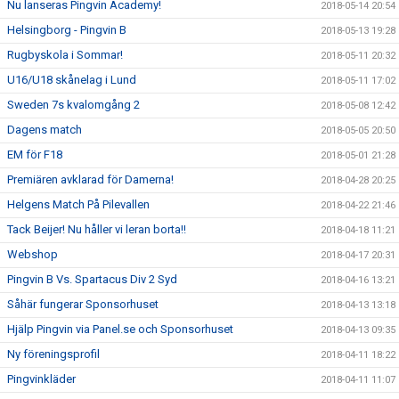
Nu lanseras Pingvin Academy!
2018-05-14 20:54
Helsingborg - Pingvin B
2018-05-13 19:28
Rugbyskola i Sommar!
2018-05-11 20:32
U16/U18 skånelag i Lund
2018-05-11 17:02
Sweden 7s kvalomgång 2
2018-05-08 12:42
Dagens match
2018-05-05 20:50
EM för F18
2018-05-01 21:28
Premiären avklarad för Damerna!
2018-04-28 20:25
Helgens Match På Pilevallen
2018-04-22 21:46
Tack Beijer! Nu håller vi leran borta!!
2018-04-18 11:21
Webshop
2018-04-17 20:31
Pingvin B Vs. Spartacus Div 2 Syd
2018-04-16 13:21
Såhär fungerar Sponsorhuset
2018-04-13 13:18
Hjälp Pingvin via Panel.se och Sponsorhuset
2018-04-13 09:35
Ny föreningsprofil
2018-04-11 18:22
Pingvinkläder
2018-04-11 11:07