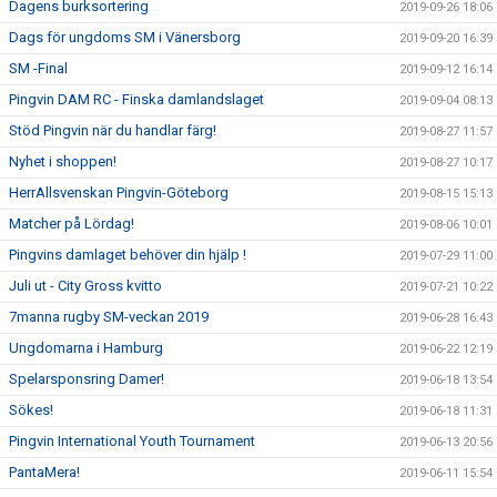
Dagens burksortering
2019-09-26 18:06
Dags för ungdoms SM i Vänersborg
2019-09-20 16:39
SM -Final
2019-09-12 16:14
Pingvin DAM RC - Finska damlandslaget
2019-09-04 08:13
Stöd Pingvin när du handlar färg!
2019-08-27 11:57
Nyhet i shoppen!
2019-08-27 10:17
HerrAllsvenskan Pingvin-Göteborg
2019-08-15 15:13
Matcher på Lördag!
2019-08-06 10:01
Pingvins damlaget behöver din hjälp !
2019-07-29 11:00
Juli ut - City Gross kvitto
2019-07-21 10:22
7manna rugby SM-veckan 2019
2019-06-28 16:43
Ungdomarna i Hamburg
2019-06-22 12:19
Spelarsponsring Damer!
2019-06-18 13:54
Sökes!
2019-06-18 11:31
Pingvin International Youth Tournament
2019-06-13 20:56
PantaMera!
2019-06-11 15:54