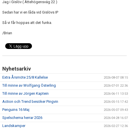
ÖVRIGT
Jag i Gislöv ( Ättehögensväg 22 )
Sedan har vi en låda vid Gislövs IP
ENGLISH
Så vi får hoppas att det funka.
WEBSHOP
/Brian
ANTIDOPING
LIU GYMNASIUM-RUGBY
Nyhetsarkiv
Extra Årsmöte 25/8 Kallelse
2026-08-07 08:15
Till minne av Wolfgang Österling
2026-07-01 22:36
Till minne av Jörgen Kaptein
2026-06-11 13:53
Action och Trend besöker Pingvin
2026-05-15 17:42
Penguins 16 Maj
2026-05-07 09:43
Spelschema herrar 2026
2026-04-28 16:07
Landskamper
2026-02-27 12:36