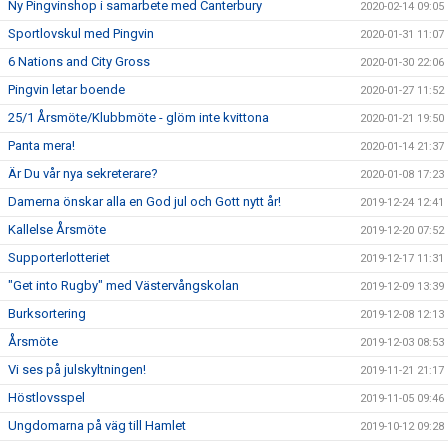
Ny Pingvinshop i samarbete med Canterbury
2020-02-14 09:05
Sportlovskul med Pingvin
2020-01-31 11:07
6 Nations and City Gross
2020-01-30 22:06
Pingvin letar boende
2020-01-27 11:52
25/1 Årsmöte/Klubbmöte - glöm inte kvittona
2020-01-21 19:50
Panta mera!
2020-01-14 21:37
Är Du vår nya sekreterare?
2020-01-08 17:23
Damerna önskar alla en God jul och Gott nytt år!
2019-12-24 12:41
Kallelse Årsmöte
2019-12-20 07:52
Supporterlotteriet
2019-12-17 11:31
"Get into Rugby" med Västervångskolan
2019-12-09 13:39
Burksortering
2019-12-08 12:13
Årsmöte
2019-12-03 08:53
Vi ses på julskyltningen!
2019-11-21 21:17
Höstlovsspel
2019-11-05 09:46
Ungdomarna på väg till Hamlet
2019-10-12 09:28