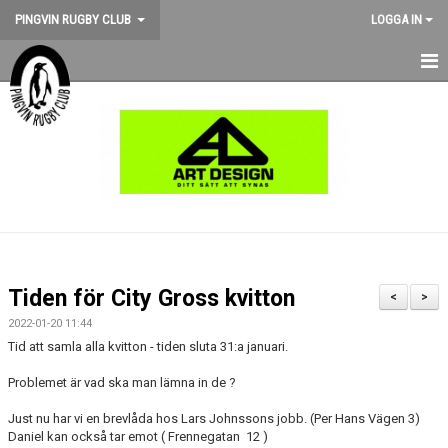
PINGVIN RUGBY CLUB
LOGGA IN
HEM
NYHETER
KALENDER
OM KLUBBEN
STÖD PINGVIN
Tiden för City Gross kvitton
<
>
BILDGALLERI
2022-01-20 11:44
Tid att samla alla kvitton - tiden sluta 31:a januari.
MEDLEMSKAP
Problemet är vad ska man lämna in de ?
MATCHER
Just nu har vi en brevlåda hos Lars Johnssons jobb. (Per Hans Vägen 3)
Daniel kan också tar emot ( Frennegatan 12 )