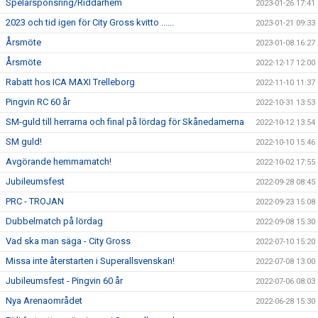
Spelarsponsring/Riddarhem
2023-01-26 17:41
2023 och tid igen för City Gross kvitto ......
2023-01-21 09:33
Årsmöte
2023-01-08 16:27
Årsmöte
2022-12-17 12:00
Rabatt hos ICA MAXI Trelleborg
2022-11-10 11:37
Pingvin RC 60 år
2022-10-31 13:53
SM-guld till herrarna och final på lördag för Skånedamerna
2022-10-12 13:54
SM guld!
2022-10-10 15:46
Avgörande hemmamatch!
2022-10-02 17:55
Jubileumsfest
2022-09-28 08:45
PRC - TROJAN
2022-09-23 15:08
Dubbelmatch på lördag
2022-09-08 15:30
Vad ska man säga - City Gross
2022-07-10 15:20
Missa inte återstarten i Superallsvenskan!
2022-07-08 13:00
Jubileumsfest - Pingvin 60 år
2022-07-06 08:03
Nya Arenaområdet
2022-06-28 15:30