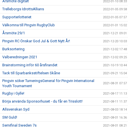
Årsmöte digitalt
2022-01-10 08:33
Trelleborgs IdrottsAllians
2022-01-05 09:58
Supporterlotteriet
2022-01-05 07:57
Välkomna till Pingvin RugbyClub
2022-01-01 15:02
Årsmöte 29/1
2021-12-21 09:01
Pingvin RC Önskar God Jul & Gott Nytt År!
2021-12-20 10:03
Burksortering
2021-12-02 17:48
Valberedningen 2021
2021-12-02 09:25
Brainstorming inför 60 årsfirandet
2021-10-19 10:44
Tack till Sparbanksstiftelsen Skåne
2021-09-21 15:04
Pingvin söker TurneringsGeneral för Pingvin International
2021-08-31 07:57
Youth Tournament
Rugby i Gylle!
2021-08-17 11:13
Börja använda Sponsorhuset - du får en Trisslott!
2021-08-11 11:37
Allsvenskan Syd
2021-08-03 18:14
SM Guld!
2021-08-01 16:36
Semifinal Sweden 7s
2021-08-01 08:21