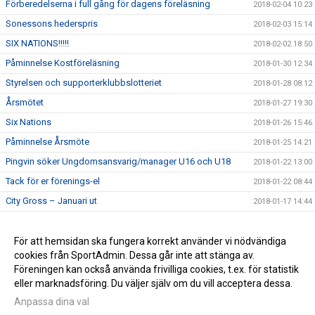
Förberedelserna i full gång för dagens föreläsning
2018-02-04 10:23
Sonessons hederspris
2018-02-03 15:14
SIX NATIONS!!!!!
2018-02-02 18:50
Påminnelse Kostföreläsning
2018-01-30 12:34
Styrelsen och supporterklubbslotteriet
2018-01-28 08:12
Årsmötet
2018-01-27 19:30
Six Nations
2018-01-26 15:46
Påminnelse Årsmöte
2018-01-25 14:21
Pingvin söker Ungdomsansvarig/manager U16 och U18
2018-01-22 13:00
Tack för er förenings-el
2018-01-22 08:44
City Gross – Januari ut
2018-01-17 14:44
Kostföreläsning
2018-01-17 14:43
Pingvin söker boende
För att hemsidan ska fungera korrekt använder vi nödvändiga
2018-01-17 14:42
cookies från SportAdmin. Dessa går inte att stänga av.
Välkommen till pingvins nya sida
2018-01-07 11:10
Föreningen kan också använda frivilliga cookies, t.ex. för statistik
eller marknadsföring. Du väljer själv om du vill acceptera dessa.
Anpassa dina val