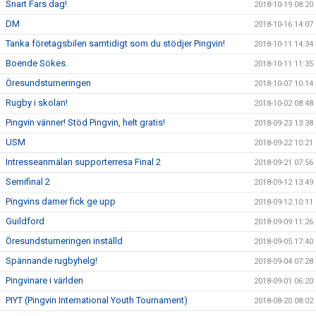
Snart Fars dag!
2018-10-19 08:20
DM
2018-10-16 14:07
Tanka företagsbilen samtidigt som du stödjer Pingvin!
2018-10-11 14:34
Boende Sökes.
2018-10-11 11:35
Öresundsturneringen
2018-10-07 10:14
Rugby i skolan!
2018-10-02 08:48
Pingvin vänner! Stöd Pingvin, helt gratis!
2018-09-23 13:38
USM
2018-09-22 10:21
Intresseanmälan supporterresa Final 2
2018-09-21 07:56
Semifinal 2
2018-09-12 13:49
Pingvins damer fick ge upp
2018-09-12 10:11
Guildford
2018-09-09 11:26
Öresundsturneringen inställd
2018-09-05 17:40
Spännande rugbyhelg!
2018-09-04 07:28
Pingvinare i världen
2018-09-01 06:20
PIYT (Pingvin International Youth Tournament)
2018-08-20 08:02