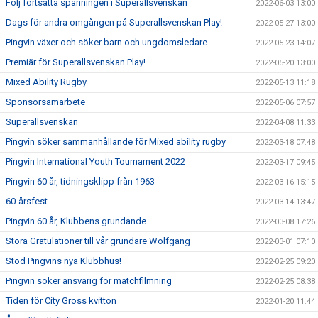
Följ fortsatta spänningen i Superallsvenskan
2022-06-03 13:00
Dags för andra omgången på Superallsvenskan Play!
2022-05-27 13:00
Pingvin växer och söker barn och ungdomsledare.
2022-05-23 14:07
Premiär för Superallsvenskan Play!
2022-05-20 13:00
Mixed Ability Rugby
2022-05-13 11:18
Sponsorsamarbete
2022-05-06 07:57
Superallsvenskan
2022-04-08 11:33
Pingvin söker sammanhållande för Mixed ability rugby
2022-03-18 07:48
Pingvin International Youth Tournament 2022
2022-03-17 09:45
Pingvin 60 år, tidningsklipp från 1963
2022-03-16 15:15
60-årsfest
2022-03-14 13:47
Pingvin 60 år, Klubbens grundande
2022-03-08 17:26
Stora Gratulationer till vår grundare Wolfgang
2022-03-01 07:10
Stöd Pingvins nya Klubbhus!
2022-02-25 09:20
Pingvin söker ansvarig för matchfilmning
2022-02-25 08:38
Tiden för City Gross kvitton
2022-01-20 11:44