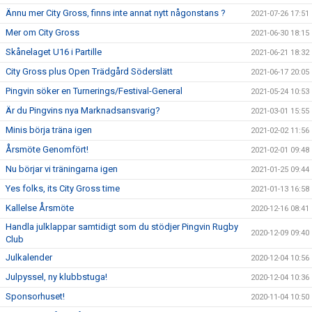
Ännu mer City Gross, finns inte annat nytt någonstans ?
2021-07-26 17:51
Mer om City Gross
2021-06-30 18:15
Skånelaget U16 i Partille
2021-06-21 18:32
City Gross plus Open Trädgård Söderslätt
2021-06-17 20:05
Pingvin söker en Turnerings/Festival-General
2021-05-24 10:53
Är du Pingvins nya Marknadsansvarig?
2021-03-01 15:55
Minis börja träna igen
2021-02-02 11:56
Årsmöte Genomfört!
2021-02-01 09:48
Nu börjar vi träningarna igen
2021-01-25 09:44
Yes folks, its City Gross time
2021-01-13 16:58
Kallelse Årsmöte
2020-12-16 08:41
Handla julklappar samtidigt som du stödjer Pingvin Rugby
2020-12-09 09:40
Club
Julkalender
2020-12-04 10:56
Julpyssel, ny klubbstuga!
2020-12-04 10:36
Sponsorhuset!
2020-11-04 10:50