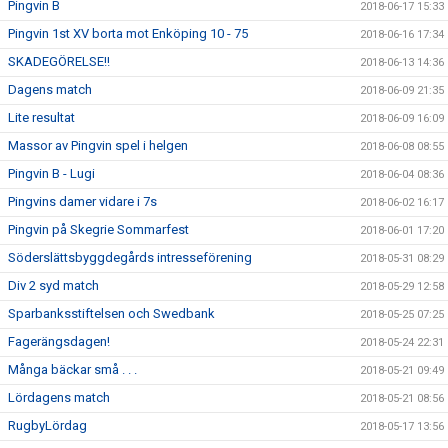
Pingvin B
2018-06-17 15:33
Pingvin 1st XV borta mot Enköping 10 - 75
2018-06-16 17:34
SKADEGÖRELSE!!
2018-06-13 14:36
Dagens match
2018-06-09 21:35
Lite resultat
2018-06-09 16:09
Massor av Pingvin spel i helgen
2018-06-08 08:55
Pingvin B - Lugi
2018-06-04 08:36
Pingvins damer vidare i 7s
2018-06-02 16:17
Pingvin på Skegrie Sommarfest
2018-06-01 17:20
Söderslättsbyggdegårds intresseförening
2018-05-31 08:29
Div 2 syd match
2018-05-29 12:58
Sparbanksstiftelsen och Swedbank
2018-05-25 07:25
Fagerängsdagen!
2018-05-24 22:31
Många bäckar små . . .
2018-05-21 09:49
Lördagens match
2018-05-21 08:56
RugbyLördag
2018-05-17 13:56