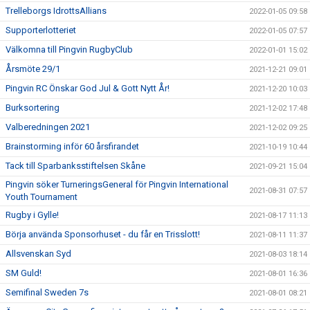
Trelleborgs IdrottsAllians
2022-01-05 09:58
Supporterlotteriet
2022-01-05 07:57
Välkomna till Pingvin RugbyClub
2022-01-01 15:02
Årsmöte 29/1
2021-12-21 09:01
Pingvin RC Önskar God Jul & Gott Nytt År!
2021-12-20 10:03
Burksortering
2021-12-02 17:48
Valberedningen 2021
2021-12-02 09:25
Brainstorming inför 60 årsfirandet
2021-10-19 10:44
Tack till Sparbanksstiftelsen Skåne
2021-09-21 15:04
Pingvin söker TurneringsGeneral för Pingvin International
2021-08-31 07:57
Youth Tournament
Rugby i Gylle!
2021-08-17 11:13
Börja använda Sponsorhuset - du får en Trisslott!
2021-08-11 11:37
Allsvenskan Syd
2021-08-03 18:14
SM Guld!
2021-08-01 16:36
Semifinal Sweden 7s
2021-08-01 08:21