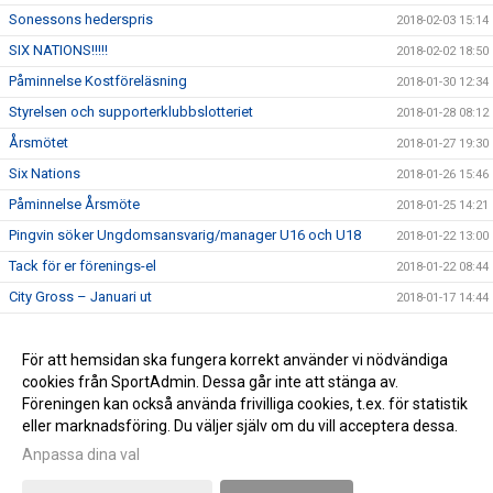
Sonessons hederspris
2018-02-03 15:14
SIX NATIONS!!!!!
2018-02-02 18:50
Påminnelse Kostföreläsning
2018-01-30 12:34
Styrelsen och supporterklubbslotteriet
2018-01-28 08:12
Årsmötet
2018-01-27 19:30
Six Nations
2018-01-26 15:46
Påminnelse Årsmöte
2018-01-25 14:21
Pingvin söker Ungdomsansvarig/manager U16 och U18
2018-01-22 13:00
Tack för er förenings-el
2018-01-22 08:44
City Gross – Januari ut
2018-01-17 14:44
Kostföreläsning
2018-01-17 14:43
Pingvin söker boende
För att hemsidan ska fungera korrekt använder vi nödvändiga
2018-01-17 14:42
cookies från SportAdmin. Dessa går inte att stänga av.
Välkommen till pingvins nya sida
2018-01-07 11:10
Föreningen kan också använda frivilliga cookies, t.ex. för statistik
eller marknadsföring. Du väljer själv om du vill acceptera dessa.
Anpassa dina val
Cookie-inställningar
Gå till Webbversion