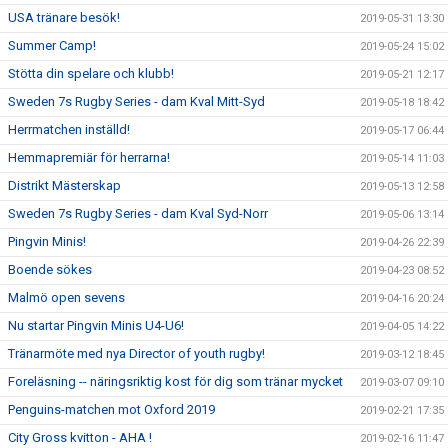
USA tränare besök!
2019-05-31 13:30
Summer Camp!
2019-05-24 15:02
Stötta din spelare och klubb!
2019-05-21 12:17
Sweden 7s Rugby Series - dam Kval Mitt-Syd
2019-05-18 18:42
Herrmatchen inställd!
2019-05-17 06:44
Hemmapremiär för herrarna!
2019-05-14 11:03
Distrikt Mästerskap
2019-05-13 12:58
Sweden 7s Rugby Series - dam Kval Syd-Norr
2019-05-06 13:14
Pingvin Minis!
2019-04-26 22:39
Boende sökes
2019-04-23 08:52
Malmö open sevens
2019-04-16 20:24
Nu startar Pingvin Minis U4-U6!
2019-04-05 14:22
Tränarmöte med nya Director of youth rugby!
2019-03-12 18:45
Foreläsning -- näringsriktig kost för dig som tränar mycket
2019-03-07 09:10
Penguins-matchen mot Oxford 2019
2019-02-21 17:35
City Gross kvitton - AHA !
2019-02-16 11:47