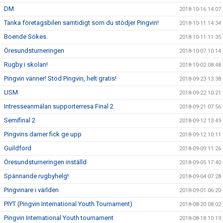
DM
2018-10-16 14:07
Tanka företagsbilen samtidigt som du stödjer Pingvin!
2018-10-11 14:34
Boende Sökes.
2018-10-11 11:35
Öresundsturneringen
2018-10-07 10:14
Rugby i skolan!
2018-10-02 08:48
Pingvin vänner! Stöd Pingvin, helt gratis!
2018-09-23 13:38
USM
2018-09-22 10:21
Intresseanmälan supporterresa Final 2
2018-09-21 07:56
Semifinal 2
2018-09-12 13:49
Pingvins damer fick ge upp
2018-09-12 10:11
Guildford
2018-09-09 11:26
Öresundsturneringen inställd
2018-09-05 17:40
Spännande rugbyhelg!
2018-09-04 07:28
Pingvinare i världen
2018-09-01 06:20
PIYT (Pingvin International Youth Tournament)
2018-08-20 08:02
Pingvin International Youth tournament
2018-08-18 10:19