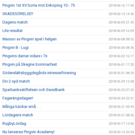
Pingvin 1st XV borta mot Enköping 10 - 75
2018-06-16 17:34
SKADEGÖRELSE!!
2018-06-13 14:36
Dagens match
2018-06-09 21:35
Lite resultat
2018-06-09 16:09
Massor av Pingvin spel i helgen
2018-06-08 08:55
Pingvin B - Lugi
2018-06-04 08:36
Pingvins damer vidare i 7s
2018-06-02 16:17
Pingvin på Skegrie Sommarfest
2018-06-01 17:20
Söderslättsbyggdegårds intresseförening
2018-05-31 08:29
Div 2 syd match
2018-05-29 12:58
Sparbanksstiftelsen och Swedbank
2018-05-25 07:25
Fagerängsdagen!
2018-05-24 22:31
Många bäckar små . . .
2018-05-21 09:49
Lördagens match
2018-05-21 08:56
RugbyLördag
2018-05-17 13:56
Nu lanseras Pingvin Academy!
2018-05-14 20:54