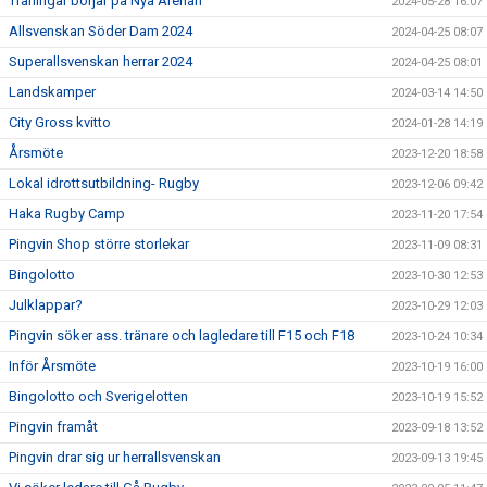
Träningar börjar på Nya Arenan
2024-05-28 16:07
Allsvenskan Söder Dam 2024
2024-04-25 08:07
Superallsvenskan herrar 2024
2024-04-25 08:01
Landskamper
2024-03-14 14:50
City Gross kvitto
2024-01-28 14:19
Årsmöte
2023-12-20 18:58
Lokal idrottsutbildning- Rugby
2023-12-06 09:42
Haka Rugby Camp
2023-11-20 17:54
Pingvin Shop större storlekar
2023-11-09 08:31
Bingolotto
2023-10-30 12:53
Julklappar?
2023-10-29 12:03
Pingvin söker ass. tränare och lagledare till F15 och F18
2023-10-24 10:34
Inför Årsmöte
2023-10-19 16:00
Bingolotto och Sverigelotten
2023-10-19 15:52
Pingvin framåt
2023-09-18 13:52
Pingvin drar sig ur herrallsvenskan
2023-09-13 19:45