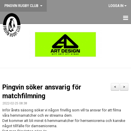
PINGVIN RUGBY CLUB
LOGGA IN
HEM
NYHETER
KALENDER
OM KLUBBEN
STÖD PINGVIN
Pingvin söker ansvarig för
<
>
BILDGALLERI
matchfilmning
2022-02-25 08:38
MEDLEMSKAP
Inför årets säsong söker vi någon frivillig som vill ta ansvar för att filma
våra hemmamatcher och ev streama dem.
MATCHER
Det kommer att bli minst 6 hemmamatcher för herrseniorerna och kanske
något tillfälle för damseniorerna.