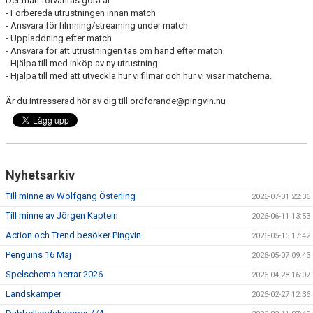
Det man förväntas göra är:
ÖVRIGT
- Förbereda utrustningen innan match
- Ansvara för filmning/streaming under match
ENGLISH
- Uppladdning efter match
- Ansvara för att utrustningen tas om hand efter match
- Hjälpa till med inköp av ny utrustning
WEBSHOP
- Hjälpa till med att utveckla hur vi filmar och hur vi visar matcherna.
ANTIDOPING
Är du intresserad hör av dig till ordforande@pingvin.nu
LIU GYMNASIUM-RUGBY
Nyhetsarkiv
Till minne av Wolfgang Österling
2026-07-01 22:36
Till minne av Jörgen Kaptein
2026-06-11 13:53
Action och Trend besöker Pingvin
2026-05-15 17:42
Penguins 16 Maj
2026-05-07 09:43
Spelschema herrar 2026
2026-04-28 16:07
Landskamper
2026-02-27 12:36