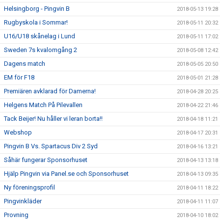
Helsingborg - Pingvin B
2018-05-13 19:28
Rugbyskola i Sommar!
2018-05-11 20:32
U16/U18 skånelag i Lund
2018-05-11 17:02
Sweden 7s kvalomgång 2
2018-05-08 12:42
Dagens match
2018-05-05 20:50
EM för F18
2018-05-01 21:28
Premiären avklarad för Damerna!
2018-04-28 20:25
Helgens Match På Pilevallen
2018-04-22 21:46
Tack Beijer! Nu håller vi leran borta!!
2018-04-18 11:21
Webshop
2018-04-17 20:31
Pingvin B Vs. Spartacus Div 2 Syd
2018-04-16 13:21
Såhär fungerar Sponsorhuset
2018-04-13 13:18
Hjälp Pingvin via Panel.se och Sponsorhuset
2018-04-13 09:35
Ny föreningsprofil
2018-04-11 18:22
Pingvinkläder
2018-04-11 11:07
Provning
2018-04-10 18:02