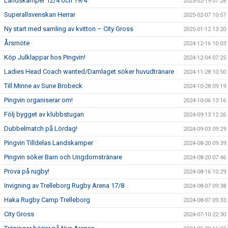
Landskamper 12/4 och 19/4
2025-02-19 07:28
Superallsvenskan Herrar
2025-02-07 10:57
Ny start med samling av kvitton – City Gross
2025-01-12 13:20
Årsmöte
2024-12-16 10:03
Köp Julklappar hos Pingvin!
2024-12-04 07:25
Ladies Head Coach wanted/Damlaget söker huvudtränare
2024-11-28 10:50
Till Minne av Sune Brobeck
2024-10-28 09:19
Pingvin organiserar om!
2024-10-06 13:16
Följ bygget av klubbstugan
2024-09-13 12:26
Dubbelmatch på Lördag!
2024-09-03 09:29
Pingvin Tilldelas Landskamper
2024-08-20 09:39
Pingvin söker Barn och Ungdomstränare
2024-08-20 07:46
Prova på rugby!
2024-08-16 10:29
Invigning av Trelleborg Rugby Arena 17/8
2024-08-07 09:38
Haka Rugby Camp Trelleborg
2024-08-07 09:33
City Gross
2024-07-10 22:30