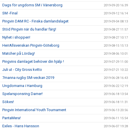
Dags för ungdoms SM i Vänersborg
2019-09-20 16:39
SM -Final
2019-09-12 16:14
Pingvin DAM RC - Finska damlandslaget
2019-09-04 08:13
Stöd Pingvin när du handlar färg!
2019-08-27 11:57
Nyhet i shoppen!
2019-08-27 10:17
HerrAllsvenskan Pingvin-Göteborg
2019-08-15 15:13
Matcher på Lördag!
2019-08-06 10:01
Pingvins damlaget behöver din hjälp !
2019-07-29 11:00
Juli ut - City Gross kvitto
2019-07-21 10:22
7manna rugby SM-veckan 2019
2019-06-28 16:43
Ungdomarna i Hamburg
2019-06-22 12:19
Spelarsponsring Damer!
2019-06-18 13:54
Sökes!
2019-06-18 11:31
Pingvin International Youth Tournament
2019-06-13 20:56
PantaMera!
2019-06-11 15:54
Exiles - Hans Hansson
2019-06-07 19:28