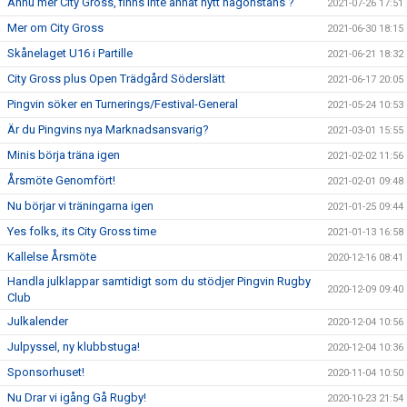
Ännu mer City Gross, finns inte annat nytt någonstans ?
2021-07-26 17:51
Mer om City Gross
2021-06-30 18:15
Skånelaget U16 i Partille
2021-06-21 18:32
City Gross plus Open Trädgård Söderslätt
2021-06-17 20:05
Pingvin söker en Turnerings/Festival-General
2021-05-24 10:53
Är du Pingvins nya Marknadsansvarig?
2021-03-01 15:55
Minis börja träna igen
2021-02-02 11:56
Årsmöte Genomfört!
2021-02-01 09:48
Nu börjar vi träningarna igen
2021-01-25 09:44
Yes folks, its City Gross time
2021-01-13 16:58
Kallelse Årsmöte
2020-12-16 08:41
Handla julklappar samtidigt som du stödjer Pingvin Rugby
2020-12-09 09:40
Club
Julkalender
2020-12-04 10:56
Julpyssel, ny klubbstuga!
2020-12-04 10:36
Sponsorhuset!
2020-11-04 10:50
Nu Drar vi igång Gå Rugby!
2020-10-23 21:54