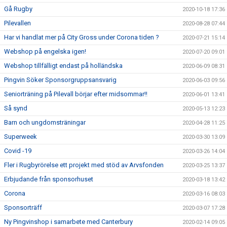
Gå Rugby
2020-10-18 17:36
Pilevallen
2020-08-28 07:44
Har vi handlat mer på City Gross under Corona tiden ?
2020-07-21 15:14
Webshop på engelska igen!
2020-07-20 09:01
Webshop tillfälligt endast på holländska
2020-06-09 08:31
Pingvin Söker Sponsorgruppsansvarig
2020-06-03 09:56
Seniorträning på Pilevall börjar efter midsommar!!
2020-06-01 13:41
Så synd
2020-05-13 12:23
Barn och ungdomsträningar
2020-04-28 11:25
Superweek
2020-03-30 13:09
Covid -19
2020-03-26 14:04
Fler i Rugbyrörelse ett projekt med stöd av Arvsfonden
2020-03-25 13:37
Erbjudande från sponsorhuset
2020-03-18 13:42
Corona
2020-03-16 08:03
Sponsorträff
2020-03-07 17:28
Ny Pingvinshop i samarbete med Canterbury
2020-02-14 09:05