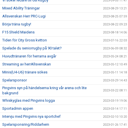
Vi söker ledare till Gå Rugby
2023-09-05 11:47
Mixed Ability Träningar
2023-08-29 13:21
Allsvenskan Herr PRC-Lugi
2023-08-25 07:59
Börja träna rugby!
2023-08-22 09:23
F15 Shield Maidens
2023-08-18 14:06
Tiden för City Gross kvitton
2023-07-16 22:03
Spelade du seniorrugby på 90 talet?
2023-06-09 08:32
Huvudtränaren för herrarna avgår
2023-05-24 08:21
Streaming av herrAllsvenskan
2023-05-12 10:49
Minis(U4-U6) tränare sökes
2023-05-11 14:18
Spelarsponsor
2023-03-29 14:43
Pingvins syn på händelserna kring vår arena och lite
2023-03-22 08:11
bakgrund
Whiskyglas med Pingvins logga
2023-03-19 19:06
Sportadmin appen
2023-03-14 17:11
Intervju med Pingvins nya sportchef
2023-02-10 10:20
Spelarsponsring/Riddarhem
2023-01-26 17:41