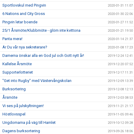
Sportlovskul med Pingvin
2020-01-31 11:07
6 Nations and City Gross
2020-01-30 22:06
Pingvin letar boende
2020-01-27 11:52
25/1 Årsmöte/Klubbmöte - glöm inte kvittona
2020-01-21 19:50
Panta mera!
2020-01-14 21:37
Är Du vår nya sekreterare?
2020-01-08 17:23
Damerna önskar alla en God jul och Gott nytt år!
2019-12-24 12:41
Kallelse Årsmöte
2019-12-20 07:52
Supporterlotteriet
2019-12-17 11:31
"Get into Rugby" med Västervångskolan
2019-12-09 13:39
Burksortering
2019-12-08 12:13
Årsmöte
2019-12-03 08:53
Vi ses på julskyltningen!
2019-11-21 21:17
Höstlovsspel
2019-11-05 09:46
Ungdomarna på väg till Hamlet
2019-10-12 09:28
Dagens burksortering
2019-09-26 18:06