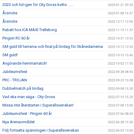
2023 och tid igen för City Gross kvitto ......
2023-01-21 09:33
Årsmöte
2023-01-08 16:27
Årsmöte
2022-12-17 12:00
Rabatt hos ICA MAXI Trelleborg
2022-11-10 11:37
Pingvin RC 60 år
2022-10-31 13:53
SM-guld till herrarna och final på lördag för Skånedamerna
2022-10-12 13:54
SM guld!
2022-10-10 15:46
Avgörande hemmamatch!
2022-10-02 17:55
Jubileumsfest
2022-09-28 08:45
PRC - TROJAN
2022-09-23 15:08
Dubbelmatch på lördag
2022-09-08 15:30
Vad ska man säga - City Gross
2022-07-10 15:20
Missa inte återstarten i Superallsvenskan!
2022-07-08 13:00
Jubileumsfest - Pingvin 60 år
2022-07-06 08:03
Nya Arenaområdet
2022-06-28 15:30
Följ fortsatta spänningen i Superallsvenskan
2022-06-03 13:00