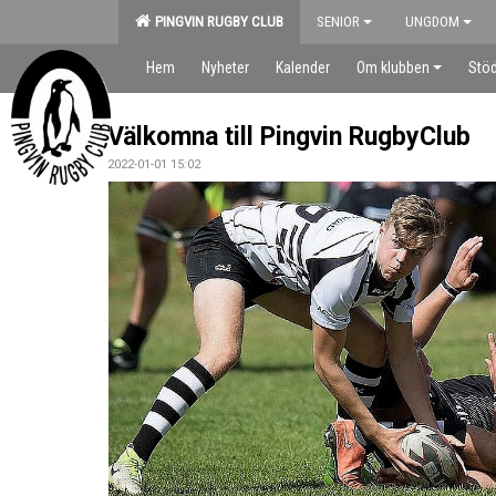
PINGVIN RUGBY CLUB
SENIOR
UNGDOM
Hem
Nyheter
Kalender
Om klubben
Stöd
Välkomna till Pingvin RugbyClub
2022-01-01 15:02