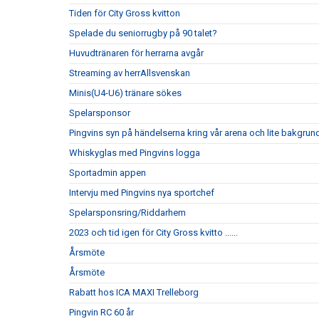
Tiden för City Gross kvitton
Spelade du seniorrugby på 90 talet?
Huvudtränaren för herrarna avgår
Streaming av herrAllsvenskan
Minis(U4-U6) tränare sökes
Spelarsponsor
Pingvins syn på händelserna kring vår arena och lite bakgrun
Whiskyglas med Pingvins logga
Sportadmin appen
Intervju med Pingvins nya sportchef
Spelarsponsring/Riddarhem
2023 och tid igen för City Gross kvitto ......
Årsmöte
Årsmöte
Rabatt hos ICA MAXI Trelleborg
Pingvin RC 60 år