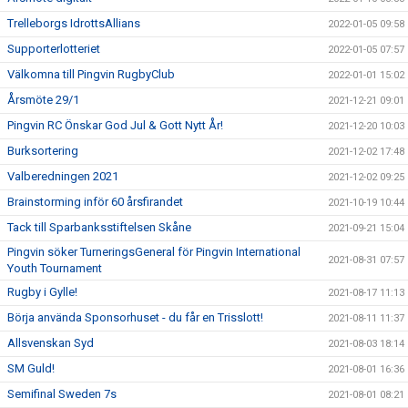
Trelleborgs IdrottsAllians
2022-01-05 09:58
Supporterlotteriet
2022-01-05 07:57
Välkomna till Pingvin RugbyClub
2022-01-01 15:02
Årsmöte 29/1
2021-12-21 09:01
Pingvin RC Önskar God Jul & Gott Nytt År!
2021-12-20 10:03
Burksortering
2021-12-02 17:48
Valberedningen 2021
2021-12-02 09:25
Brainstorming inför 60 årsfirandet
2021-10-19 10:44
Tack till Sparbanksstiftelsen Skåne
2021-09-21 15:04
Pingvin söker TurneringsGeneral för Pingvin International
2021-08-31 07:57
Youth Tournament
Rugby i Gylle!
2021-08-17 11:13
Börja använda Sponsorhuset - du får en Trisslott!
2021-08-11 11:37
Allsvenskan Syd
2021-08-03 18:14
SM Guld!
2021-08-01 16:36
Semifinal Sweden 7s
2021-08-01 08:21