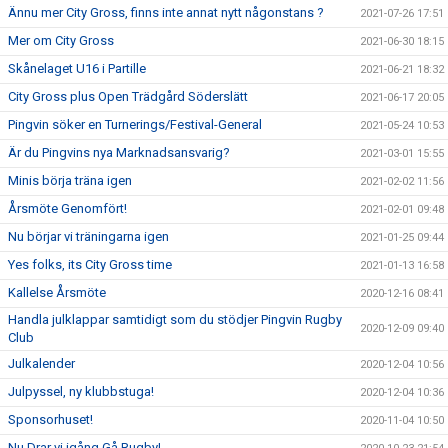
Ännu mer City Gross, finns inte annat nytt någonstans ?
2021-07-26 17:51
Mer om City Gross
2021-06-30 18:15
Skånelaget U16 i Partille
2021-06-21 18:32
City Gross plus Open Trädgård Söderslätt
2021-06-17 20:05
Pingvin söker en Turnerings/Festival-General
2021-05-24 10:53
Är du Pingvins nya Marknadsansvarig?
2021-03-01 15:55
Minis börja träna igen
2021-02-02 11:56
Årsmöte Genomfört!
2021-02-01 09:48
Nu börjar vi träningarna igen
2021-01-25 09:44
Yes folks, its City Gross time
2021-01-13 16:58
Kallelse Årsmöte
2020-12-16 08:41
Handla julklappar samtidigt som du stödjer Pingvin Rugby
2020-12-09 09:40
Club
Julkalender
2020-12-04 10:56
Julpyssel, ny klubbstuga!
2020-12-04 10:36
Sponsorhuset!
2020-11-04 10:50
Nu Drar vi igång Gå Rugby!