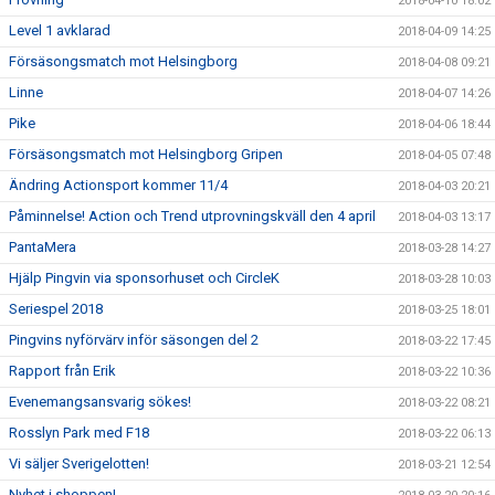
2018-04-10 18:02
Level 1 avklarad
2018-04-09 14:25
Försäsongsmatch mot Helsingborg
2018-04-08 09:21
Linne
2018-04-07 14:26
Pike
2018-04-06 18:44
Försäsongsmatch mot Helsingborg Gripen
2018-04-05 07:48
Ändring Actionsport kommer 11/4
2018-04-03 20:21
Påminnelse! Action och Trend utprovningskväll den 4 april
2018-04-03 13:17
PantaMera
2018-03-28 14:27
Hjälp Pingvin via sponsorhuset och CircleK
2018-03-28 10:03
Seriespel 2018
2018-03-25 18:01
Pingvins nyförvärv inför säsongen del 2
2018-03-22 17:45
Rapport från Erik
2018-03-22 10:36
Evenemangsansvarig sökes!
2018-03-22 08:21
Rosslyn Park med F18
2018-03-22 06:13
Vi säljer Sverigelotten!
2018-03-21 12:54
Nyhet i shoppen!