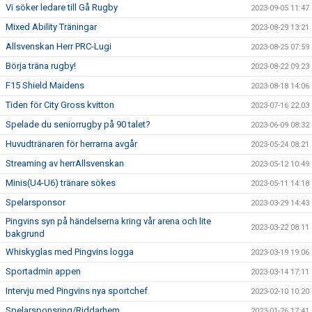
Vi söker ledare till Gå Rugby
2023-09-05 11:47
Mixed Ability Träningar
2023-08-29 13:21
Allsvenskan Herr PRC-Lugi
2023-08-25 07:59
Börja träna rugby!
2023-08-22 09:23
F15 Shield Maidens
2023-08-18 14:06
Tiden för City Gross kvitton
2023-07-16 22:03
Spelade du seniorrugby på 90 talet?
2023-06-09 08:32
Huvudtränaren för herrarna avgår
2023-05-24 08:21
Streaming av herrAllsvenskan
2023-05-12 10:49
Minis(U4-U6) tränare sökes
2023-05-11 14:18
Spelarsponsor
2023-03-29 14:43
Pingvins syn på händelserna kring vår arena och lite
2023-03-22 08:11
bakgrund
Whiskyglas med Pingvins logga
2023-03-19 19:06
Sportadmin appen
2023-03-14 17:11
Intervju med Pingvins nya sportchef
2023-02-10 10:20
Spelarsponsring/Riddarhem
2023-01-26 17:41