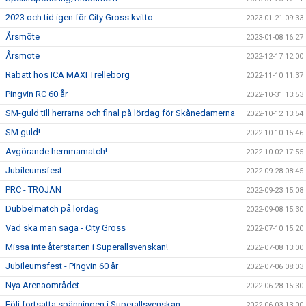
2023 och tid igen för City Gross kvitto ......
2023-01-21 09:33
Årsmöte
2023-01-08 16:27
Årsmöte
2022-12-17 12:00
Rabatt hos ICA MAXI Trelleborg
2022-11-10 11:37
Pingvin RC 60 år
2022-10-31 13:53
SM-guld till herrarna och final på lördag för Skånedamerna
2022-10-12 13:54
SM guld!
2022-10-10 15:46
Avgörande hemmamatch!
2022-10-02 17:55
Jubileumsfest
2022-09-28 08:45
PRC - TROJAN
2022-09-23 15:08
Dubbelmatch på lördag
2022-09-08 15:30
Vad ska man säga - City Gross
2022-07-10 15:20
Missa inte återstarten i Superallsvenskan!
2022-07-08 13:00
Jubileumsfest - Pingvin 60 år
2022-07-06 08:03
Nya Arenaområdet
2022-06-28 15:30
Följ fortsatta spänningen i Superallsvenskan
2022-06-03 13:00