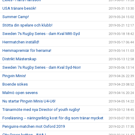
2019-06-07 19:28
USA tränare besök!
2019-05-31 13:30
Summer Camp!
2019-05-24 15:02
Stötta din spelare och klubb!
2019-05-21 12:17
Sweden 7s Rugby Series - dam Kval Mitt-Syd
2019-05-18 18:42
Herrmatchen inställd!
2019-05-17 06:44
Hemmapremiär för herrarna!
2019-05-14 11:03
Distrikt Mästerskap
2019-05-13 12:58
Sweden 7s Rugby Series - dam Kval Syd-Norr
2019-05-06 13:14
Pingvin Minis!
2019-04-26 22:39
Boende sökes
2019-04-23 08:52
Malmö open sevens
2019-04-16 20:24
Nu startar Pingvin Minis U4-U6!
2019-04-05 14:22
Tränarmöte med nya Director of youth rugby!
2019-03-12 18:45
Foreläsning -- näringsriktig kost för dig som tränar mycket
2019-03-07 09:10
Penguins-matchen mot Oxford 2019
2019-02-21 17:35
City Gross kvitton - AHA !