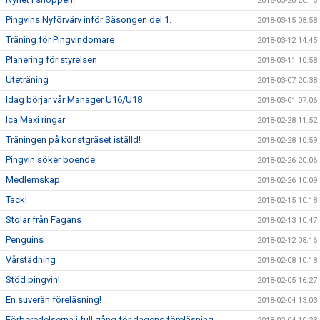
2018-03-20 20:16
Pingvins Nyförvärv inför Säsongen del 1.
2018-03-15 08:58
Träning för Pingvindomare
2018-03-12 14:45
Planering för styrelsen
2018-03-11 10:58
Uteträning
2018-03-07 20:38
Idag börjar vår Manager U16/U18
2018-03-01 07:06
Ica Maxi ringar
2018-02-28 11:52
Träningen på konstgräset iställd!
2018-02-28 10:59
Pingvin söker boende
2018-02-26 20:06
Medlemskap
2018-02-26 10:09
Tack!
2018-02-15 10:18
Stolar från Fagans
2018-02-13 10:47
Penguins
2018-02-12 08:16
Vårstädning
2018-02-08 10:18
Stöd pingvin!
2018-02-05 16:27
En suverän föreläsning!
2018-02-04 13:03
Förberedelserna i full gång för dagens föreläsning