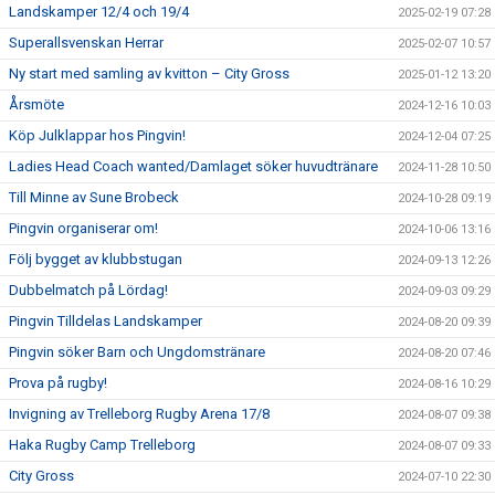
Landskamper 12/4 och 19/4
2025-02-19 07:28
Superallsvenskan Herrar
2025-02-07 10:57
Ny start med samling av kvitton – City Gross
2025-01-12 13:20
Årsmöte
2024-12-16 10:03
Köp Julklappar hos Pingvin!
2024-12-04 07:25
Ladies Head Coach wanted/Damlaget söker huvudtränare
2024-11-28 10:50
Till Minne av Sune Brobeck
2024-10-28 09:19
Pingvin organiserar om!
2024-10-06 13:16
Följ bygget av klubbstugan
2024-09-13 12:26
Dubbelmatch på Lördag!
2024-09-03 09:29
Pingvin Tilldelas Landskamper
2024-08-20 09:39
Pingvin söker Barn och Ungdomstränare
2024-08-20 07:46
Prova på rugby!
2024-08-16 10:29
Invigning av Trelleborg Rugby Arena 17/8
2024-08-07 09:38
Haka Rugby Camp Trelleborg
2024-08-07 09:33
City Gross
2024-07-10 22:30