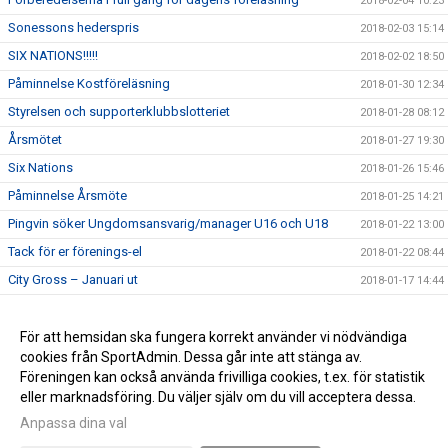
2018-02-04 10:23
Sonessons hederspris
2018-02-03 15:14
SIX NATIONS!!!!!
2018-02-02 18:50
Påminnelse Kostföreläsning
2018-01-30 12:34
Styrelsen och supporterklubbslotteriet
2018-01-28 08:12
Årsmötet
2018-01-27 19:30
Six Nations
2018-01-26 15:46
Påminnelse Årsmöte
2018-01-25 14:21
Pingvin söker Ungdomsansvarig/manager U16 och U18
2018-01-22 13:00
Tack för er förenings-el
2018-01-22 08:44
City Gross – Januari ut
2018-01-17 14:44
Kostföreläsning
2018-01-17 14:43
Pingvin söker boende
För att hemsidan ska fungera korrekt använder vi nödvändiga
2018-01-17 14:42
cookies från SportAdmin. Dessa går inte att stänga av.
Välkommen till pingvins nya sida
2018-01-07 11:10
Föreningen kan också använda frivilliga cookies, t.ex. för statistik
eller marknadsföring. Du väljer själv om du vill acceptera dessa.
Anpassa dina val