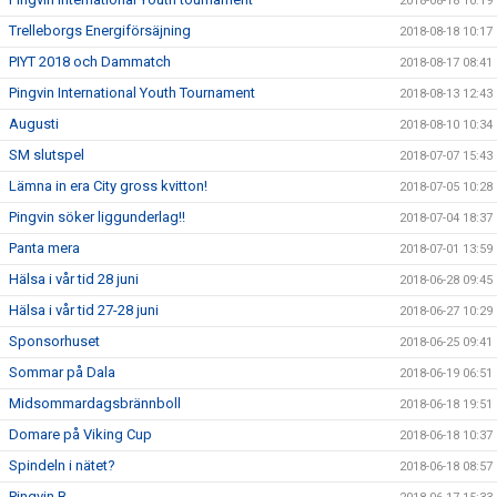
2018-08-18 10:19
Trelleborgs Energiförsäjning
2018-08-18 10:17
PIYT 2018 och Dammatch
2018-08-17 08:41
Pingvin International Youth Tournament
2018-08-13 12:43
Augusti
2018-08-10 10:34
SM slutspel
2018-07-07 15:43
Lämna in era City gross kvitton!
2018-07-05 10:28
Pingvin söker liggunderlag!!
2018-07-04 18:37
Panta mera
2018-07-01 13:59
Hälsa i vår tid 28 juni
2018-06-28 09:45
Hälsa i vår tid 27-28 juni
2018-06-27 10:29
Sponsorhuset
2018-06-25 09:41
Sommar på Dala
2018-06-19 06:51
Midsommardagsbrännboll
2018-06-18 19:51
Domare på Viking Cup
2018-06-18 10:37
Spindeln i nätet?
2018-06-18 08:57
Pingvin B