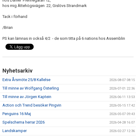
hos Daniel Frennegatan 12,
ÖVRIGT
hos mig Ättehögsvägen 22, Gislövs Strandmark
ENGLISH
Tack i förhand
/Brian
WEBSHOP
PS kan lämnas in också 4/2 - de som titta på 6 nations hos Assemblin
ANTIDOPING
LIU GYMNASIUM-RUGBY
Nyhetsarkiv
Extra Årsmöte 25/8 Kallelse
2026-08-07 08:15
Till minne av Wolfgang Österling
2026-07-01 22:36
Till minne av Jörgen Kaptein
2026-06-11 13:53
Action och Trend besöker Pingvin
2026-05-15 17:42
Penguins 16 Maj
2026-05-07 09:43
Spelschema herrar 2026
2026-04-28 16:07
Landskamper
2026-02-27 12:36