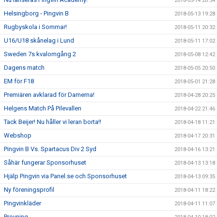
2018-05-14 20:54
Helsingborg - Pingvin B
2018-05-13 19:28
Rugbyskola i Sommar!
2018-05-11 20:32
U16/U18 skånelag i Lund
2018-05-11 17:02
Sweden 7s kvalomgång 2
2018-05-08 12:42
Dagens match
2018-05-05 20:50
EM för F18
2018-05-01 21:28
Premiären avklarad för Damerna!
2018-04-28 20:25
Helgens Match På Pilevallen
2018-04-22 21:46
Tack Beijer! Nu håller vi leran borta!!
2018-04-18 11:21
Webshop
2018-04-17 20:31
Pingvin B Vs. Spartacus Div 2 Syd
2018-04-16 13:21
Såhär fungerar Sponsorhuset
2018-04-13 13:18
Hjälp Pingvin via Panel.se och Sponsorhuset
2018-04-13 09:35
Ny föreningsprofil
2018-04-11 18:22
Pingvinkläder
2018-04-11 11:07
Provning