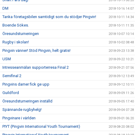
2018-10-19 08:20
DM
2018-10-16 14:07
Tanka företagsbilen samtidigt som du stödjer Pingvin!
2018-10-11 14:34
Boende Sökes.
2018-10-11 11:35
Öresundsturneringen
2018-10-07 10:14
Rugby i skolan!
2018-10-02 08:48
Pingvin vänner! Stöd Pingvin, helt gratis!
2018-09-23 13:38
USM
2018-09-22 10:21
Intresseanmälan supporterresa Final 2
2018-09-21 07:56
Semifinal 2
2018-09-12 13:49
Pingvins damer fick ge upp
2018-09-12 10:11
Guildford
2018-09-09 11:26
Öresundsturneringen inställd
2018-09-05 17:40
Spännande rugbyhelg!
2018-09-04 07:28
Pingvinare i världen
2018-09-01 06:20
PIYT (Pingvin International Youth Tournament)
2018-08-20 08:02
Pingvin International Youth tournament