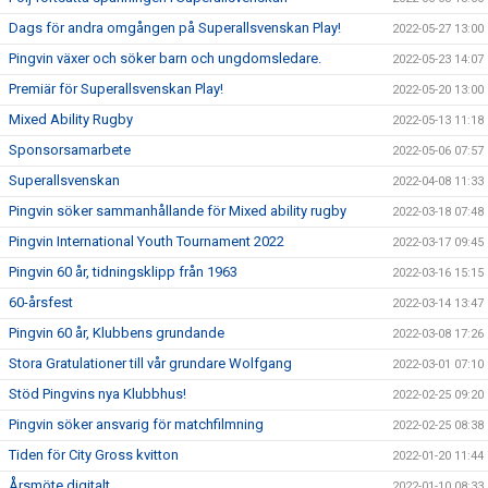
Dags för andra omgången på Superallsvenskan Play!
2022-05-27 13:00
Pingvin växer och söker barn och ungdomsledare.
2022-05-23 14:07
Premiär för Superallsvenskan Play!
2022-05-20 13:00
Mixed Ability Rugby
2022-05-13 11:18
Sponsorsamarbete
2022-05-06 07:57
Superallsvenskan
2022-04-08 11:33
Pingvin söker sammanhållande för Mixed ability rugby
2022-03-18 07:48
Pingvin International Youth Tournament 2022
2022-03-17 09:45
Pingvin 60 år, tidningsklipp från 1963
2022-03-16 15:15
60-årsfest
2022-03-14 13:47
Pingvin 60 år, Klubbens grundande
2022-03-08 17:26
Stora Gratulationer till vår grundare Wolfgang
2022-03-01 07:10
Stöd Pingvins nya Klubbhus!
2022-02-25 09:20
Pingvin söker ansvarig för matchfilmning
2022-02-25 08:38
Tiden för City Gross kvitton
2022-01-20 11:44
Årsmöte digitalt
2022-01-10 08:33