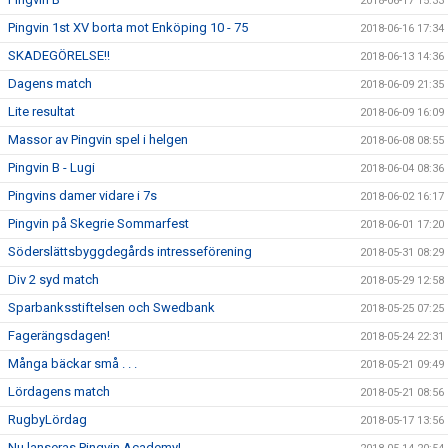
2018-06-17 15:33
Pingvin 1st XV borta mot Enköping 10 - 75
2018-06-16 17:34
SKADEGÖRELSE!!
2018-06-13 14:36
Dagens match
2018-06-09 21:35
Lite resultat
2018-06-09 16:09
Massor av Pingvin spel i helgen
2018-06-08 08:55
Pingvin B - Lugi
2018-06-04 08:36
Pingvins damer vidare i 7s
2018-06-02 16:17
Pingvin på Skegrie Sommarfest
2018-06-01 17:20
Söderslättsbyggdegårds intresseförening
2018-05-31 08:29
Div 2 syd match
2018-05-29 12:58
Sparbanksstiftelsen och Swedbank
2018-05-25 07:25
Fagerängsdagen!
2018-05-24 22:31
Många bäckar små . . .
2018-05-21 09:49
Lördagens match
2018-05-21 08:56
RugbyLördag
2018-05-17 13:56
Nu lanseras Pingvin Academy!