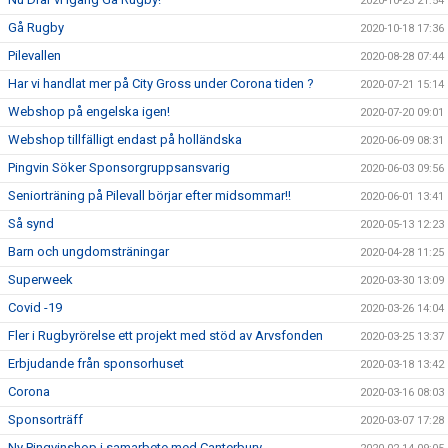
2020-10-23 21:54
Gå Rugby
2020-10-18 17:36
Pilevallen
2020-08-28 07:44
Har vi handlat mer på City Gross under Corona tiden ?
2020-07-21 15:14
Webshop på engelska igen!
2020-07-20 09:01
Webshop tillfälligt endast på holländska
2020-06-09 08:31
Pingvin Söker Sponsorgruppsansvarig
2020-06-03 09:56
Seniorträning på Pilevall börjar efter midsommar!!
2020-06-01 13:41
Så synd
2020-05-13 12:23
Barn och ungdomsträningar
2020-04-28 11:25
Superweek
2020-03-30 13:09
Covid -19
2020-03-26 14:04
Fler i Rugbyrörelse ett projekt med stöd av Arvsfonden
2020-03-25 13:37
Erbjudande från sponsorhuset
2020-03-18 13:42
Corona
2020-03-16 08:03
Sponsorträff
2020-03-07 17:28
Ny Pingvinshop i samarbete med Canterbury