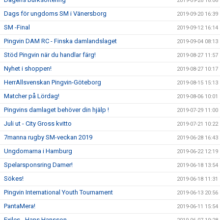
2019-09-26 18:06
Dags för ungdoms SM i Vänersborg
2019-09-20 16:39
SM -Final
2019-09-12 16:14
Pingvin DAM RC - Finska damlandslaget
2019-09-04 08:13
Stöd Pingvin när du handlar färg!
2019-08-27 11:57
Nyhet i shoppen!
2019-08-27 10:17
HerrAllsvenskan Pingvin-Göteborg
2019-08-15 15:13
Matcher på Lördag!
2019-08-06 10:01
Pingvins damlaget behöver din hjälp !
2019-07-29 11:00
Juli ut - City Gross kvitto
2019-07-21 10:22
7manna rugby SM-veckan 2019
2019-06-28 16:43
Ungdomarna i Hamburg
2019-06-22 12:19
Spelarsponsring Damer!
2019-06-18 13:54
Sökes!
2019-06-18 11:31
Pingvin International Youth Tournament
2019-06-13 20:56
PantaMera!
2019-06-11 15:54
Exiles - Hans Hansson