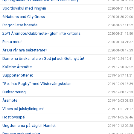
2020-02-14 09:05
Sportlovskul med Pingvin
2020-01-31 11:07
6 Nations and City Gross
2020-01-30 22:06
Pingvin letar boende
2020-01-27 11:52
25/1 Årsmöte/Klubbmöte - glöm inte kvittona
2020-01-21 19:50
Panta mera!
2020-01-14 21:37
Är Du vår nya sekreterare?
2020-01-08 17:23
Damerna önskar alla en God jul och Gott nytt år!
2019-12-24 12:41
Kallelse Årsmöte
2019-12-20 07:52
Supporterlotteriet
2019-12-17 11:31
"Get into Rugby" med Västervångskolan
2019-12-09 13:39
Burksortering
2019-12-08 12:13
Årsmöte
2019-12-03 08:53
Vi ses på julskyltningen!
2019-11-21 21:17
Höstlovsspel
2019-11-05 09:46
Ungdomarna på väg till Hamlet
2019-10-12 09:28
Dagens burksortering