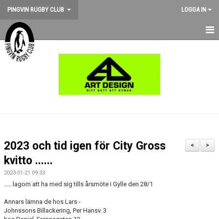
PINGVIN RUGBY CLUB
LOGGA IN
HEM
NYHETER
KALENDER
OM KLUBBEN
STÖD PINGVIN
2023 och tid igen för City Gross
<
>
BILDGALLERI
kvitto ......
2023-01-21 09:33
MEDLEMSKAP
..... lagom att ha med sig tills årsmöte i Gylle den 28/1
MATCHER
Annars lämna de hos Lars -
Johnssons Billackering, Per Hansv. 3